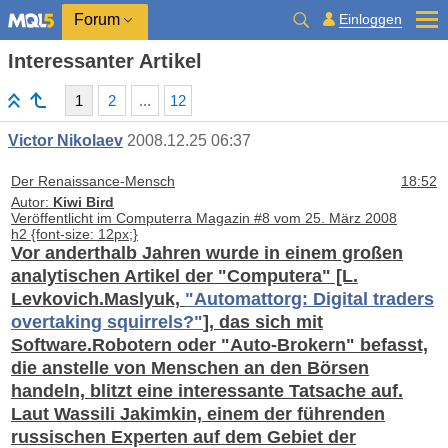
Einloggen
Forum
Interessanter Artikel
1
2
...
12
Victor Nikolaev
2008.12.25 06:37
Der Renaissance-Mensch
18:52
Autor:
Kiwi Bird
Veröffentlicht im Computerra Magazin #8 vom 25. März 2008
h2 {font-size: 12px;}
Vor anderthalb Jahren wurde in einem großen
analytischen Artikel der "Computera" [L.
Levkovich.Maslyuk,
"Automattorg: Digital traders
overtaking squirrels?"
], das sich mit
Software.Robotern oder "Auto-Brokern" befasst,
die anstelle von Menschen an den Börsen
handeln, blitzt eine interessante Tatsache auf.
Laut Wassili Jakimkin, einem der führenden
russischen Experten auf dem Gebiet der