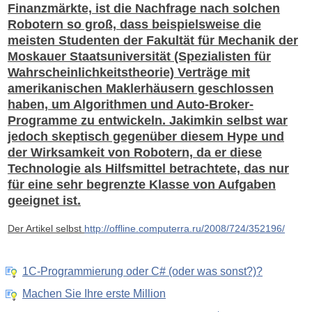
Finanzmärkte, ist die Nachfrage nach solchen
Robotern so groß, dass beispielsweise die
meisten Studenten der Fakultät für Mechanik der
Moskauer Staatsuniversität (Spezialisten für
Wahrscheinlichkeitstheorie) Verträge mit
amerikanischen Maklerhäusern geschlossen
haben, um Algorithmen und Auto-Broker-
Programme zu entwickeln. Jakimkin selbst war
jedoch skeptisch gegenüber diesem Hype und
der Wirksamkeit von Robotern, da er diese
Technologie als Hilfsmittel betrachtete, das nur
für eine sehr begrenzte Klasse von Aufgaben
geeignet ist.
Der Artikel selbst
http://offline.computerra.ru/2008/724/352196/
1C-Programmierung oder C# (oder was sonst?)?
Machen Sie Ihre erste Million