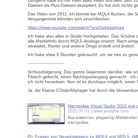
Übrigens habe ich mir mein altes Video aus dem Jahr 20
Dateien als Plus-Dateien akzeptiert. Es hat sich nichts g
Das Video von 2011, ich könnte bei MQL4 fluchen, die Situ
Vergangenheit könnten sich einschleichen.
https://www.youtube.com/watch?v=oQs4qqwhqzg
Ich habe also alles in Studio hochgeladen. Das Schöne d
alle MarketInfo durch MQL5-Analoga ersetzt. Nach einige
verwaltet, Raster und andere Dinge erstellt und ändert.
Ich habe etwa 3 Stunden gebraucht, um sie neu zu gesta
------------------------
Schlussfolgerung. Das ganze Gejammer darüber, wie schw
Fleisch gekocht, einen Nachtspaziergang gemacht - ich
ich nicht herankam. Nun ist es durchaus möglich, einen 
Ja, die Klasse COrderManager hat durch die Verwendun
Настройка Visual Studio 2010 дл
2011.07.01
www.youtube.com
Как известно, редактор Metatrade
настройки.
Fragen von Neueinsteigern zu MQL4 und MQL5, Hilf