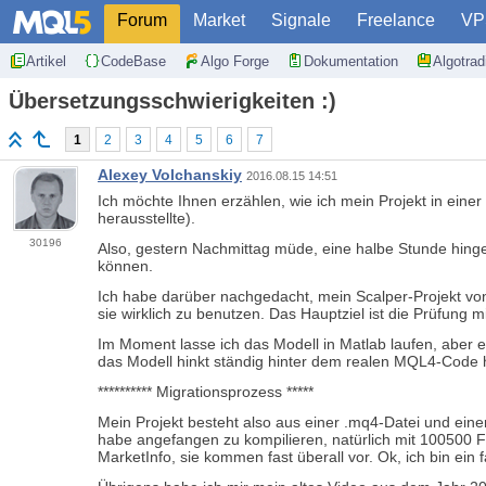
Forum
Market
Signale
Freelance
VP
Artikel
CodeBase
Algo Forge
Dokumentation
Algotra
Übersetzungsschwierigkeiten :)
1
2
3
4
5
6
7
Alexey Volchanskiy
2016.08.15 14:51
Ich möchte Ihnen erzählen, wie ich mein Projekt in einer
herausstellte).
30196
Also, gestern Nachmittag müde, eine halbe Stunde hingel
können.
Ich habe darüber nachgedacht, mein Scalper-Projekt vo
sie wirklich zu benutzen. Das Hauptziel ist die Prüfung 
Im Moment lasse ich das Modell in Matlab laufen, aber
das Modell hinkt ständig hinter dem realen MQL4-Code h
********** Migrationsprozess *****
Mein Projekt besteht also aus einer .mq4-Datei und eine
habe angefangen zu kompilieren, natürlich mit 100500 
MarketInfo, sie kommen fast überall vor. Ok, ich bin ein 