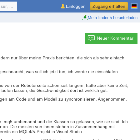
ol, ...
Einloggen
Zugang erhalten
MetaTrader 5 herunterladen
Neuer Kommentar
dern nur über meine Praxis berichten, die sich als sehr einfach
chnarcht, was soll ich jetzt tun, ich werde nie einschlafen
von der Roboterseite schon seit langem, hatte aber keine Zeit,
ufen lassen, die Geschwindigkeit dort ist wirklich gut.
erungen am Code und am Modell zu synchronisieren. Angenommen,
n .mq5 umbenannt und die Klassen so gelassen, wie sie sind. Ich
er an. Die meisten von ihnen stehen in Zusammenhang mit
ereits ein MQL4/5-Projekt in Visual Studio.