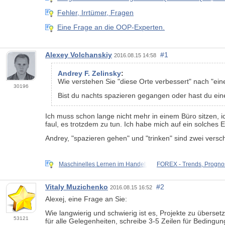
Fehler, Irrtümer, Fragen
Eine Frage an die OOP-Experten.
Alexey Volchanskiy
#1
2016.08.15 14:58
Andrey F. Zelinsky
:
Wie verstehen Sie "diese Orte verbessert" nach "e
30196
Bist du nachts spazieren gegangen oder hast du e
Ich muss schon lange nicht mehr in einem Büro sitzen, i
faul, es trotzdem zu tun. Ich habe mich auf ein solches 
Andrey, "spazieren gehen" und "trinken" sind zwei versc
Maschinelles Lernen im Handel:
FOREX - Trends, Progn
Vitaly Muzichenko
#2
2016.08.15 16:52
Alexej, eine Frage an Sie:
Wie langwierig und schwierig ist es, Projekte zu überse
53121
für alle Gelegenheiten, schreibe 3-5 Zeilen für Bedingun