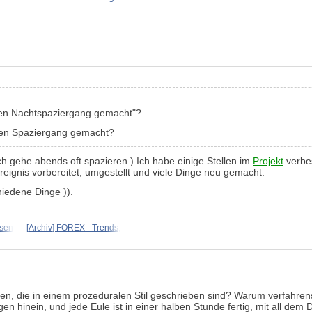
inen Nachtspaziergang gemacht"?
inen Spaziergang gemacht?
ch gehe abends oft spazieren ) Ich habe einige Stellen im
Projekt
verbes
Ereignis vorbereitet, umgestellt und viele Dinge neu gemacht.
hiedene Dinge )).
osen
[Archiv] FOREX - Trends,
tzen, die in einem prozeduralen Stil geschrieben sind? Warum verfahre
gen hinein, und jede Eule ist in einer halben Stunde fertig, mit all dem