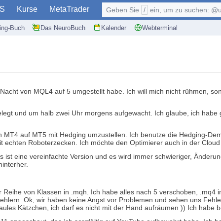
S
Kurse
MetaTrader
Geben Sie
/
ein, um zu suchen: @user, $symb
ding-Buch
Das NeuroBuch
Kalender
Webterminal
 Nacht von MQL4 auf 5 umgestellt habe. Ich will mich nicht rühmen, son
egt und um halb zwei Uhr morgens aufgewacht. Ich glaube, ich habe ges
n MT4 auf MT5 mit Hedging umzustellen. Ich benutze die Hedging-Demo 
mit echten Roboterzecken. Ich möchte den Optimierer auch in der Cloud la
 es ist eine vereinfachte Version und es wird immer schwieriger, Änd
interher.
r Reihe von Klassen in .mqh. Ich habe alles nach 5 verschoben, .mq4 i
Fehlern. Ok, wir haben keine Angst vor Problemen und sehen uns Fehl
faules Kätzchen, ich darf es nicht mit der Hand aufräumen )) Ich habe b