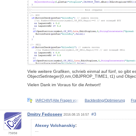
Viele weitere Grafiken, schrieb einmal auf fünf, so gibt 
ObjectSetInteger(0,nm,OBJPROP_TIME1, t1) und ObjectSe
Vielen Dank im Voraus für die Antwort!
[ARCHIV!] Alle Fragen von
Backtesting/Optimierung
Fr
Dmitry Fedoseev
#3
2016.08.15 16:57
Alexey Volchanskiy
:
...
75958