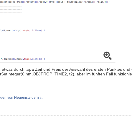
es etwas durch .opa Zeit und Preis der Auswahl des ersten Punktes und d
tInteger(0,nm,OBJPROP_TIME2, t2), aber im fünften Fall funktioniert
agen von Neueinsteigern zu