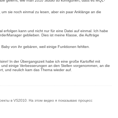
be gelernt, wie man 2010 Studio so konfiguriert, dass es MQL-
ul, um sie noch einmal zu lesen, aber ein paar Anklänge an die
 erfolgen kann und nicht nur für eine Datei auf einmal. Ich habe
OrderManager geblieben. Dies ist meine Klasse, die Aufträge
Baby von ihr gebären, weil einige Funktionen fehlten.
inn! In der Übergangszeit habe ich eine große Kartoffel mit
en und einige Verbesserungen an den Stellen vorgenommen, an die
ert, und neulich kam das Thema wieder auf.
роекты в VS2010. На этом видео я показываю процесс