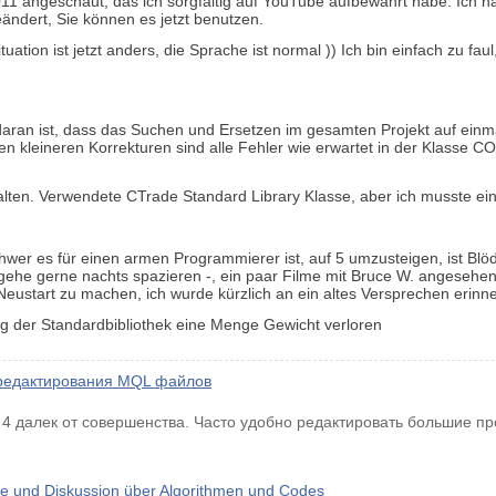
11 angeschaut, das ich sorgfältig auf YouTube aufbewahrt habe. Ich ha
eändert, Sie können es jetzt benutzen.
ation ist jetzt anders, die Sprache ist normal )) Ich bin einfach zu fa
aran ist, dass das Suchen und Ersetzen im gesamten Projekt auf einmal
n kleineren Korrekturen sind alle Fehler wie erwartet in der Klasse C
lten. Verwendete CTrade Standard Library Klasse, aber ich musste ein 
er es für einen armen Programmierer ist, auf 5 umzusteigen, ist Blöds
 gehe gerne nachts spazieren -, ein paar Filme mit Bruce W. angeseh
Neustart zu machen, ich wurde kürzlich an ein altes Versprechen erinn
g der Standardbibliothek eine Menge Gewicht verloren
я редактирования MQL файлов
r 4 далек от совершенства. Часто удобно редактировать большие п
e und Diskussion über Algorithmen und Codes