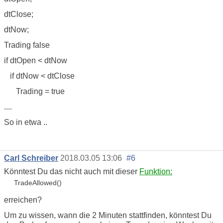
dtClose;
dtNow;
Trading false
if dtOpen < dtNow
if dtNow < dtClose
Trading = true
....
So in etwa ..
Carl Schreiber
2018.03.05 13:06
#6
Könntest Du das nicht auch mit dieser
Funktion:
TradeAllowed
()
erreichen?
Um zu wissen, wann die 2 Minuten stattfinden, könntest Du