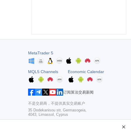
MetaTrader 5
MQL5 Channels
Economic Calendar
订阅算法交易新闻
不是交易商，不提供真实交易账户
35 Dodekanisou str, Germasogeia,
4043, Limassol, Cyprus
Copyright 2000-2026,
MetaQuotes Ltd