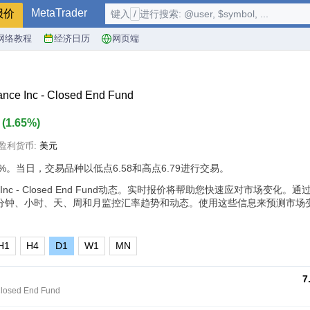
MetaTrader
报价
键入
/
进行搜索: @user, $symbol, ...
网络教程
经济日历
网页端
nce Inc - Closed End Fund
1
(
1.65%
)
盈利货币:
美元
5%
。当日，交易品种以低点6.58和高点6.79进行交易。
ance Inc - Closed End Fund动态。实时报价将帮助您快速应对市场变化
分钟、小时、天、周和月监控汇率趋势和动态。使用这些信息来预测市场
H1
H4
D1
W1
MN
7
Closed End Fund