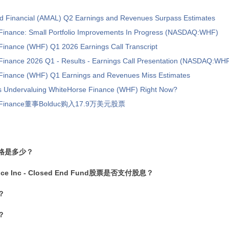
 Financial (AMAL) Q2 Earnings and Revenues Surpass Estimates
Finance: Small Portfolio Improvements In Progress (NASDAQ:WHF)
Finance (WHF) Q1 2026 Earnings Call Transcript
Finance 2026 Q1 - Results - Earnings Call Presentation (NASDAQ:WH
Finance (WHF) Q1 Earnings and Revenues Miss Estimates
rs Undervaluing WhiteHorse Finance (WHF) Right Now?
e Finance董事Bolduc购入17.9万美元股票
格是多少？
ance Inc - Closed End Fund股票是否支付股息？
？
？