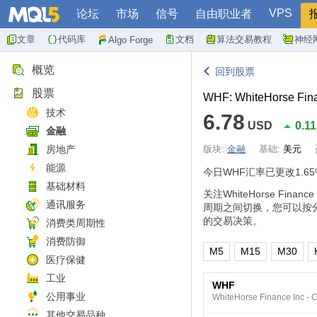
VPS
论坛
市场
信号
自由职业者
文章
代码库
文档
算法交易教程
神经
Algo Forge
概览
回到股票
股票
WHF: WhiteHorse Fina
技术
6.78
USD
0.1
金融
房地产
版块:
金融
基础:
美元
能源
今日WHF汇率已更改
1.6
基础材料
关注WhiteHorse Fin
通讯服务
周期之间切换，您可以按
的交易决策。
消费类周期性
消费防御
M5
M15
M30
医疗保健
工业
WHF
公用事业
WhiteHorse Finance Inc - 
其他交易品种