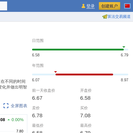
登录
创建账户
算法交易频道
日范围
6.58
6.79
年范围
6.07
8.97
。通过在不同的时间
变化并做出明智
前一天收盘价
开盘价
6.67
6.58
全屏图表
卖价
买价
6.78
7.08
.08
0.00%
最低价
最高价