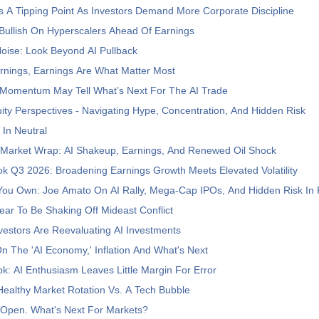
s A Tipping Point As Investors Demand More Corporate Discipline
 Bullish On Hyperscalers Ahead Of Earnings
oise: Look Beyond AI Pullback
rnings, Earnings Are What Matter Most
Momentum May Tell What’s Next For The AI Trade
ty Perspectives - Navigating Hype, Concentration, And Hidden Risk
 In Neutral
 Market Wrap: AI Shakeup, Earnings, And Renewed Oil Shock
ok Q3 2026: Broadening Earnings Growth Meets Elevated Volatility
ou Own: Joe Amato On AI Rally, Mega-Cap IPOs, And Hidden Risk In 
ar To Be Shaking Off Mideast Conflict
estors Are Reevaluating AI Investments
n The 'AI Economy,' Inflation And What's Next
ok: AI Enthusiasm Leaves Little Margin For Error
ealthy Market Rotation Vs. A Tech Bubble
s Open. What's Next For Markets?