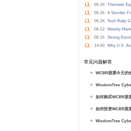
06.26
Thematic Equ
06.26
A Sturdier F
06.26
Tech Rally 
06.22
Weekly Mark
06.15
Strong Earni
14:00
Why U.S. And
常见问题解答
WCBR股票今天的
WisdomTree Cy
如何购买WCBR股
如何投资WCBR股
WisdomTree C