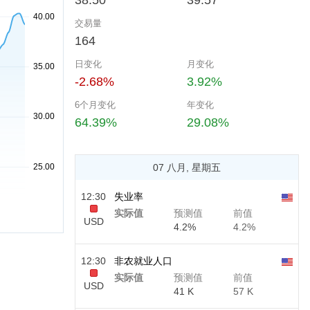
38.50
39.57
交易量
164
日变化
月变化
-2.68%
3.92%
6个月变化
年变化
64.39%
29.08%
07 八月, 星期五
12:30
失业率
实际值
预测值
前值
USD
4.2%
4.2%
12:30
非农就业人口
实际值
预测值
前值
USD
41 K
57 K