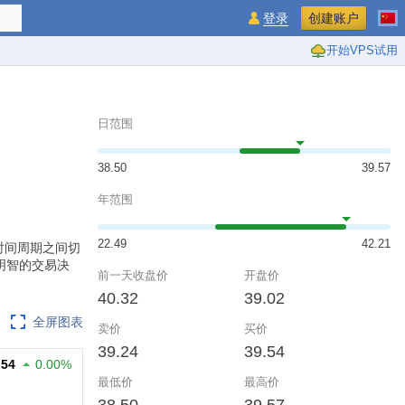
登录
创建账户
开始VPS试用
日范围
38.50
39.57
年范围
22.49
42.21
同的时间周期之间切
明智的交易决
前一天收盘价
开盘价
40.32
39.02
全屏图表
卖价
买价
39.24
39.54
.54
0.00%
最低价
最高价