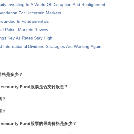
ity Investing In A World Of Disruption And Realignment
oundation For Uncertain Markets
Grounded In Fundamentals
et Pulse: Markets Review
ngs Key As Rates Stay High
 International Dividend Strategies Are Working Again
价格是多少？
bersecurity Fund股票是否支付股息？
票？
票？
ybersecurity Fund股票的最高价格是多少？