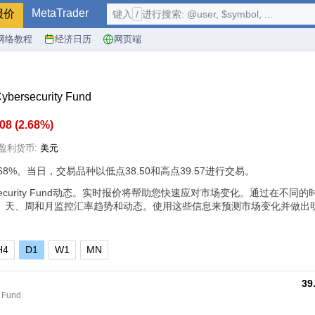
MetaTrader
报价
键入
/
进行搜索: @user, $symbol, ...
网络教程
经济日历
网页端
bersecurity Fund
.08
(
2.68%
)
盈利货币:
美元
.68%
。当日，交易品种以低点38.50和高点39.57进行交易。
ybersecurity Fund动态。实时报价将帮助您快速应对市场变化。通过在不
、天、周和月监控汇率趋势和动态。使用这些信息来预测市场变化并做出
H4
D1
W1
MN
39
 Fund