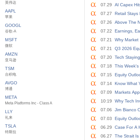
英伟达
07.29
AI Capex Hit
AAPL
07.27
Retail Stays
苹果
07.26
Above The N
GOOGL
07.22
Earnings, Ea
谷歌-A
MSFT
07.21
Why Market 
微软
07.21
Q3 2026 Equi
AMZN
07.20
Tech Staying
亚马逊
07.18
This Week's
TSM
台积电
07.15
Equity Outlo
AVGO
07.14
Know What Y
博通
07.09
Markets Appe
META
10:19
Why Tech Inv
Meta Platforms Inc - Class A
07.06
Jim Bianco O
LLY
礼来
07.03
Equity Outlo
TSLA
06.29
Case For A H
特斯拉
06.27
The Strait I