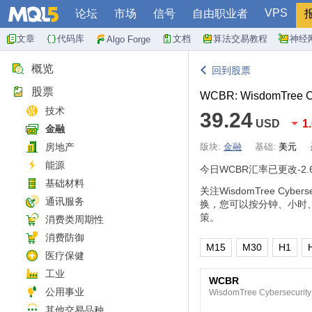
VPS
论坛
市场
信号
自由职业者
文章
代码库
文档
算法交易教程
神经
Algo Forge
概览
回到股票
股票
WCBR: WisdomTree Cy
技术
39.24
USD
1
金融
房地产
版块:
金融
基础:
美元
能源
今日WCBR汇率已更改
-2
基础材料
关注WisdomTree C
通讯服务
换，您可以按分钟、小时
策。
消费类周期性
消费防御
M15
M30
H1
医疗保健
工业
WCBR
公用事业
WisdomTree Cybersecurity
其他交易品种