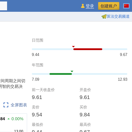
登录
创建账户
算法交易频道
日范围
9.44
9.67
年范围
7.09
12.93
同的时间周期之间切
明智的交易决
前一天收盘价
开盘价
9.61
9.61
全屏图表
卖价
买价
9.54
9.84
.84
0.00%
最低价
最高价