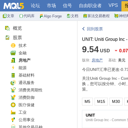
VPS
论坛
市场
信号
自由职业者
文章
代码库
文档
算法交易教程
神经
Algo Forge
概览
回到股票
股票
UNIT: Uniti Group Inc
技术
9.54
USD
0.0
金融
房地产
版块:
房地产
基础:
美元
能源
今日UNIT汇率已更改
-0.7
基础材料
关注Uniti Group I
通讯服务
换，您可以按分钟、小时
策。
消费类周期性
消费防御
M5
M15
M30
医疗保健
工业
UNIT
公用事业
Uniti Group Inc - Common 
其他交易品种