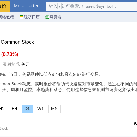
MetaTrader
报价
键入
/
进行搜索: @user, $symbol, ...
网络教程
经济日历
网页端
 - Common Stock
7
(
0.73%
)
盈利货币:
美元
3%
。当日，交易品种以低点9.44和高点9.67进行交易。
nc - Common Stock动态。实时报价将帮助您快速应对市场变化。通过在不
、天、周和月监控汇率趋势和动态。使用这些信息来预测市场变化并做出
H1
H4
D1
W1
MN
9
Stock