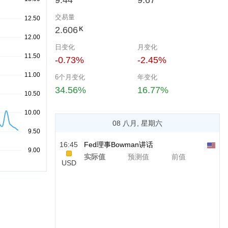
9.44
9.67
交易量
2.606
K
日变化
月变化
-0.73%
-2.45%
6个月变化
年变化
34.56%
16.77%
08 八月, 星期六
16:45
Fed理事Bowman讲话
实际值
预测值
前值
USD