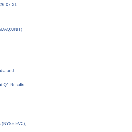
026-07-31
NASDAQ:UNIT)
edia and
d Q1 Results -
ms (NYSE:EVC),