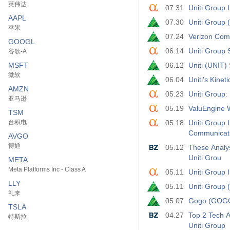
英伟达
07.31
Uniti Group 
AAPL
07.30
Uniti Group
苹果
07.24
Verizon Com
GOOGL
06.14
Uniti Group 
谷歌-A
MSFT
06.12
Uniti (UNIT)
微软
06.04
Uniti's Kine
AMZN
05.23
Uniti Group:
亚马逊
05.19
ValuEngine
TSM
台积电
05.18
Uniti Group 
Communicati
AVGO
博通
05.12
These Analys
Uniti Grou
META
Meta Platforms Inc - Class A
05.11
Uniti Group 
LLY
05.11
Uniti Group
礼来
05.07
Gogo (GOGO)
TSLA
04.27
Top 2 Tech A
特斯拉
Uniti Group