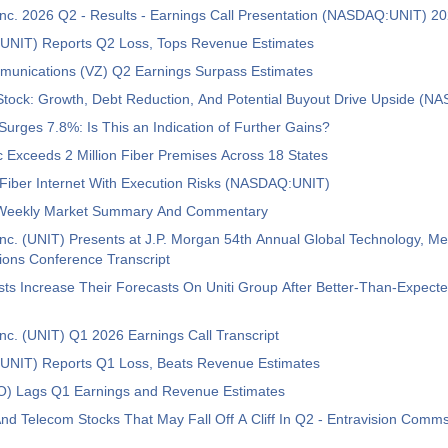
Inc. 2026 Q2 - Results - Earnings Call Presentation (NASDAQ:UNIT) 2
 (UNIT) Reports Q2 Loss, Tops Revenue Estimates
munications (VZ) Q2 Earnings Surpass Estimates
Stock: Growth, Debt Reduction, And Potential Buyout Drive Upside (
 Surges 7.8%: Is This an Indication of Further Gains?
tic Exceeds 2 Million Fiber Premises Across 18 States
 Fiber Internet With Execution Risks (NASDAQ:UNIT)
 Weekly Market Summary And Commentary
Inc. (UNIT) Presents at J.P. Morgan 54th Annual Global Technology, M
ons Conference Transcript
ts Increase Their Forecasts On Uniti Group After Better-Than-Expecte
Inc. (UNIT) Q1 2026 Earnings Call Transcript
 (UNIT) Reports Q1 Loss, Beats Revenue Estimates
 Lags Q1 Earnings and Revenue Estimates
nd Telecom Stocks That May Fall Off A Cliff In Q2 - Entravision Com