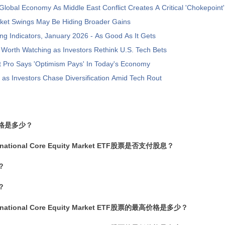
Global Economy As Middle East Conflict Creates A Critical 'Chokepoint'
ket Swings May Be Hiding Broader Gains
ng Indicators, January 2026 - As Good As It Gets
Worth Watching as Investors Rethink U.S. Tech Bets
t Pro Says 'Optimism Pays' In Today's Economy
 as Investors Chase Diversification Amid Tech Rout
价格是多少？
ternational Core Equity Market ETF股票是否支付股息？
？
？
ternational Core Equity Market ETF股票的最高价格是多少？