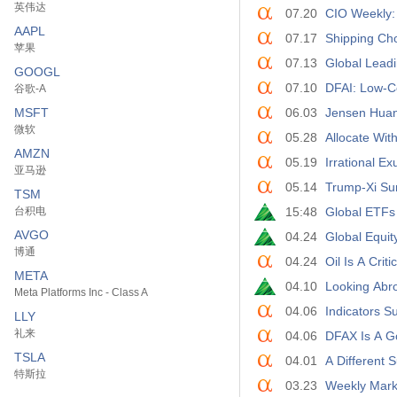
英伟达
07.20
CIO Weekly:
AAPL
07.17
Shipping Cho
苹果
07.13
Global Leadi
GOOGL
07.10
DFAI: Low-C
谷歌-A
MSFT
06.03
Jensen Huang
微软
05.28
Allocate Wit
AMZN
05.19
Irrational E
亚马逊
05.14
Trump-Xi Su
TSM
台积电
15:48
Global ETFs 
AVGO
04.24
Global Equit
博通
04.24
Oil Is A Cri
META
04.10
Looking Abro
Meta Platforms Inc - Class A
04.06
Indicators S
LLY
礼来
04.06
DFAX Is A G
TSLA
04.01
A Different 
特斯拉
03.23
Weekly Mark