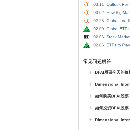
03.11
Outlook For 
03.02
How Big Mar
02.25
Global Leadi
02.09
Global ETFs 
02.06
Stock Marke
02.06
ETFs to Play
常见问题解答
DFAI股票今天的
Dimensional In
如何购买DFAI股票
如何投资DFAI股票
Dimensional In