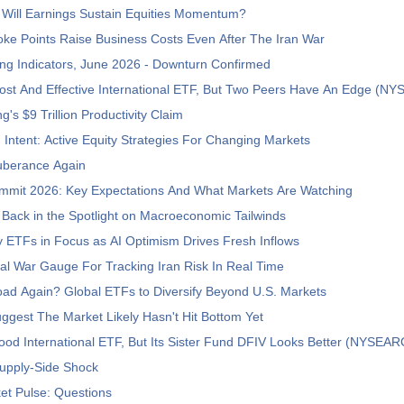
 Will Earnings Sustain Equities Momentum?
ke Points Raise Business Costs Even After The Iran War
ng Indicators, June 2026 - Downturn Confirmed
ost And Effective International ETF, But Two Peers Have An Edge (N
's $9 Trillion Productivity Claim
h Intent: Active Equity Strategies For Changing Markets
xuberance Again
mmit 2026: Key Expectations And What Markets Are Watching
Back in the Spotlight on Macroeconomic Tailwinds
y ETFs in Focus as AI Optimism Drives Fresh Inflows
tical War Gauge For Tracking Iran Risk In Real Time
ad Again? Global ETFs to Diversify Beyond U.S. Markets
uggest The Market Likely Hasn't Hit Bottom Yet
ood International ETF, But Its Sister Fund DFIV Looks Better (NYSEA
Supply-Side Shock
et Pulse: Questions