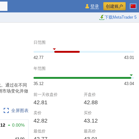
登录
创建账户
下载MetaTrader 5
日范围
42.77
43.01
年范围
35.12
43.04
市场变化。通过在不同
测市场变化并做
前一天收盘价
开盘价
42.81
42.88
全屏图表
卖价
买价
42.82
43.12
.12
0.00%
最低价
最高价