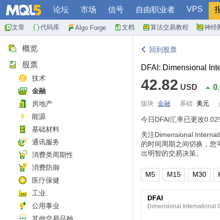
VPS
论坛
市场
信号
自由职业者
文章
代码库
文档
算法交易教程
神经
Algo Forge
概览
回到股票
股票
DFAI: Dimensional Int
技术
42.82
USD
0
金融
房地产
版块:
金融
基础:
美元
能源
今日DFAI汇率已更改
0.02
基础材料
关注Dimensional Int
通讯服务
的时间周期之间切换，您
出明智的交易决策。
消费类周期性
消费防御
M5
M15
M30
医疗保健
工业
DFAI
公用事业
Dimensional International 
其他交易品种