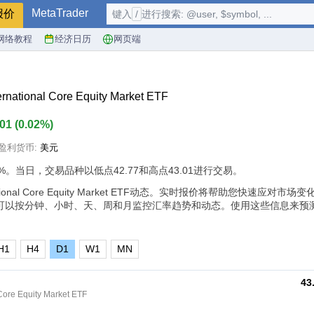
MetaTrader
报价
键入
/
进行搜索: @user, $symbol, ...
网络教程
经济日历
网页端
ernational Core Equity Market ETF
.01
(
0.02%
)
盈利货币:
美元
%
。当日，交易品种以低点42.77和高点43.01进行交易。
ernational Core Equity Market ETF动态。实时报价将帮助您快速应对
可以按分钟、小时、天、周和月监控汇率趋势和动态。使用这些信息来预
H1
H4
D1
W1
MN
43
Core Equity Market ETF