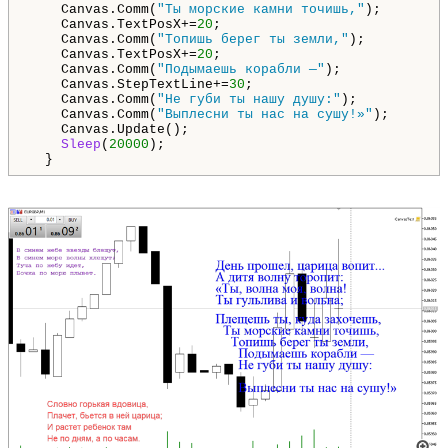
    Canvas.Comm(
"Ты морские камни точишь,"
);

    Canvas.TextPosX+=
20
;                            
    Canvas.Comm(
"Топишь берег ты земли,"
);

    Canvas.TextPosX+=
20
;                            
    Canvas.Comm(
"Подымаешь корабли —"
);

    Canvas.StepTextLine+=
30
;                        
    Canvas.Comm(
"Не губи ты нашу душу:"
);

    Canvas.Comm(
"Выплесни ты нас на сушу!»"
);

    Canvas.Update();

Sleep
(
20000
);  

  }