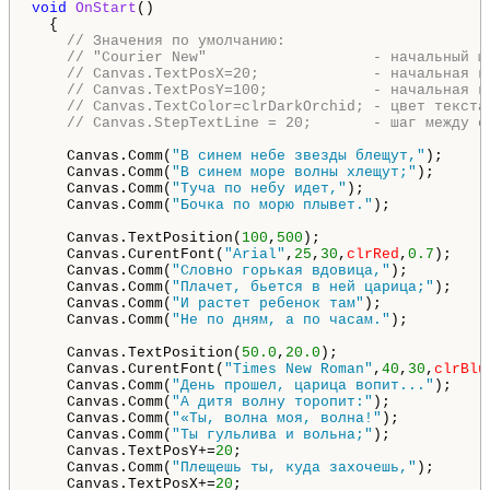
void
OnStart
()

  {

// Значения по умолчанию:
// "Courier New"                   - начальный ш
// Canvas.TextPosX=20;             - начальная к
// Canvas.TextPosY=100;            - начальная к
// Canvas.TextColor=clrDarkOrchid; - цвет текста
// Canvas.StepTextLine = 20;       - шаг между с
    Canvas.Comm(
"В синем небе звезды блещут,"
);

    Canvas.Comm(
"В синем море волны хлещут;"
);

    Canvas.Comm(
"Туча по небу идет,"
);

    Canvas.Comm(
"Бочка по морю плывет."
);

    Canvas.TextPosition(
100
,
500
);                   
    Canvas.CurentFont(
"Arial"
,
25
,
30
,
clrRed
,
0.7
);    
    Canvas.Comm(
"Словно горькая вдовица,"
);

    Canvas.Comm(
"Плачет, бьется в ней царица;"
);

    Canvas.Comm(
"И растет ребенок там"
);

    Canvas.Comm(
"Не по дням, а по часам."
);

    Canvas.TextPosition(
50.0
,
20.0
);                 
    Canvas.CurentFont(
"Times New Roman"
,
40
,
30
,
clrBlu
    Canvas.Comm(
"День прошел, царица вопит..."
);

    Canvas.Comm(
"А дитя волну торопит:"
);

    Canvas.Comm(
"«Ты, волна моя, волна!"
);

    Canvas.Comm(
"Ты гульлива и вольна;"
);

    Canvas.TextPosY+=
20
;                            
    Canvas.Comm(
"Плещешь ты, куда захочешь,"
);

    Canvas.TextPosX+=
20
;                            