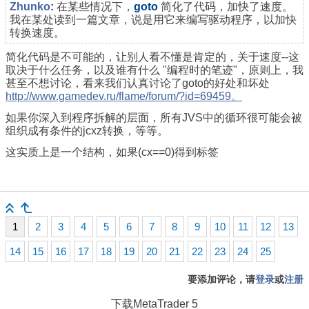
Zhunko
:
在某些情况下，
goto
简化了代码，加快了速度。
我在某处读到一篇文章，说是用它来编写驱动程序，以加快
转换速度。
简化代码是不可能的，让别人看不懂是肯定的，关于速度--这
取决于什么任务，以及谁有什么 "编程时的笔迹"，原则上，我
甚至不想讨论，看来我们认真讨论了goto的好处和坏处
http://www.gamedev.ru/flame/forum/?id=69459。
如果你深入到程序拆解的层面，所有JVS中的循环很可能会被
组织成有条件的jcxz转换，等等。
这实质上是一个结构，如果(cx==0)得到标签
1
2
3
4
5
6
7
8
9
10
11
12
13
14
15
16
17
18
19
20
21
22
23
24
25
要添加评论，请
登录
或
注册
下载
MetaTrader 5