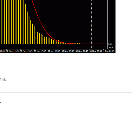
4 kb
？