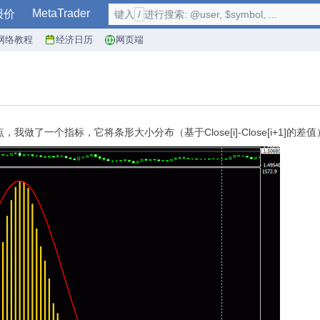
MetaTrader
报价
键入
/
进行搜索: @user, $symbol, ...
网络教程
经济日历
网页端
做了一个指标，它将条形大小分布（基于Close[i]-Close[i+1