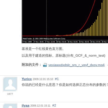
基准是一个红线黄色直方图。
以及用于建造的指标。原标题(分布_GCF_&_norm_test)
附加的文件：
vexiawxdxdslc_srs_r_vqyf_dxov.mq4
Yurixx
#1
2009.12.01 15:10
你说的已经是什么意思？你是如何选择正态分布的参数的
1677
ilyaa
#2
2009.12.01 15:11