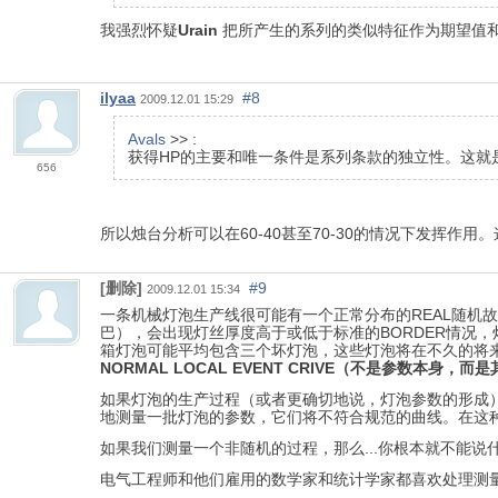
我强烈怀疑
Urain
把所产生的系列的类似特征作为期望值
ilyaa
#8
2009.12.01 15:29
Avals
>> :
获得HP的主要和唯一条件是系列条款的独立性。这就
656
所以烛台分析可以在60-40甚至70-30的情况下发挥作用
[删除]
#9
2009.12.01 15:34
一条机械灯泡生产线很可能有一个正常分布的REAL随
巴），会出现灯丝厚度高于或低于标准的BORDER情况
箱灯泡可能平均包含三个坏灯泡，这些灯泡将在不久的将
NORMAL LOCAL EVENT CRIVE（不是参数本
如果灯泡的生产过程（或者更确切地说，灯泡参数的形成）
地测量一批灯泡的参数，它们将不符合规范的曲线。在这
如果我们测量一个非随机的过程，那么...你根本就不能说
电气工程师和他们雇用的数学家和统计学家都喜欢处理测