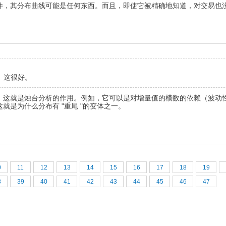
件，其分布曲线可能是任何东西。而且，即使它被精确地知道，对交易也
作。这很好。
，这就是烛台分析的作用。例如，它可以是对增量值的模数的依赖（波动性
是为什么分布有 "重尾 "的变体之一。
0
11
12
13
14
15
16
17
18
19
8
39
40
41
42
43
44
45
46
47