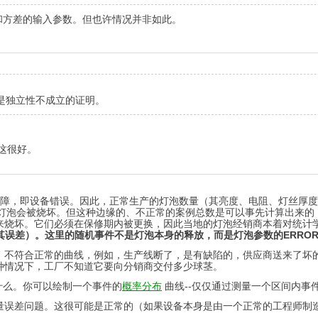
和方差的输入参数。但也许情况并非如此。
是独立性不成立的证明。
。这很好。
机故障，即设备错误。因此，正常生产的灯泡数量（其亮度、电阻、灯丝厚
，灯泡会被烧坏。但这种边缘的、不正常的案例总数是可以事先计算出来
来烧坏。它们必须在保修期内被更换，因此当地的灯泡经销商本着对统计
身，而是其误差）。这里的随机事件不是灯泡本身的释放，而是灯泡参数的ERRO
不符合正常的曲线，例如，生产线断了，是有缺陷的，供应商送来了坏的
种情况下，工厂不知道它要向分销商交付多少球茎。
什么。你可以绘制一个事件的
概率分布
曲线--仅仅通过测量一个区间内事件
量误差问题。这很可能是正常的（如果设备本身是由一个正常的工程师制