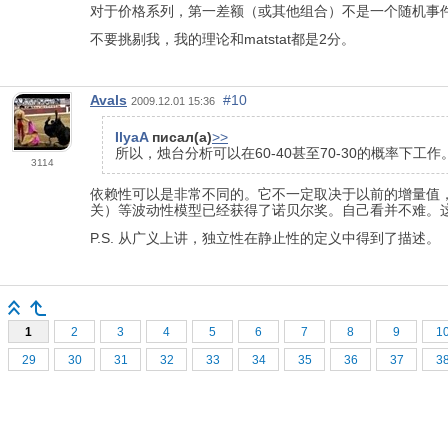
对于价格系列，第一差额（或其他组合）不是一个随机事
不要挑剔我，我的理论和matstat都是2分。
Avals
#10
2009.12.01 15:36
IlyaA
писал(а)
>>
所以，烛台分析可以在60-40甚至70-30的概率下工
3114
依赖性可以是非常不同的。它不一定取决于以前的增量值
关）等波动性模型已经获得了诺贝尔奖。自己看并不难。这就
P.S. 从广义上讲，独立性在静止性的定义中得到了描述。
1
2
3
4
5
6
7
8
9
1
29
30
31
32
33
34
35
36
37
3