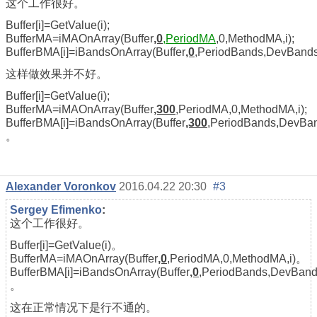
这个工作很好。
Buffer[i]=GetValue(i);
BufferMA=iMAOnArray(Buffer
,0
,PeriodMA
,0,MethodMA,i);
BufferBMA[i]=iBandsOnArray(Buffer
,0
,PeriodBands,DevBand
这样做效果并不好。
Buffer[i]=GetValue(i);
BufferMA=iMAOnArray(Buffer
,300
,PeriodMA,0,MethodMA,i);
BufferBMA[i]=iBandsOnArray(Buffer
,300
,PeriodBands,DevBa
。
Alexander Voronkov
2016.04.22 20:30
#3
Sergey Efimenko
:
这个工作很好。
Buffer[i]=GetValue(i)。
BufferMA=iMAOnArray(Buffer
,0
,PeriodMA,0,MethodMA,i)。
BufferBMA[i]=iBandsOnArray(Buffer
,0
,PeriodBands,DevBan
。
这在正常情况下是行不通的。