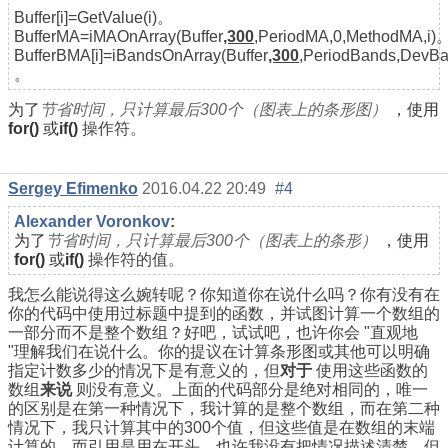
Buffer[i]=GetValue(i)。
BufferMA=iMAOnArray(Buffer
,300
,PeriodMA,0,MethodMA,i)
BufferBMA[i]=iBandsOnArray(Buffer
,300
,PeriodBands,DevB
。
为了
节省时间，只计算最后300个
（图表上的条形图）
，使用
for()
或
if()
操作符。
Sergey Efimenko
2016.04.22 20:49
#4
Alexander Voronkov
:
为了
节省时间，只计算最后300个
（图表上的条形）
，使用
for()
或
if()
操作符的值。
我怎么能说得这么婉转呢？你知道你在说什么吗？你有没有在
你的代码中使用过标题中提到的函数，并试图计算一个数组的
一部分而不是整个数组？好吧，试试吧，也许你会 "直观地
"理解我们在说什么。你的提议在计算条形图或其他可以明确
指定计数多少的情况下是有意义的，但
对于
使用这些函数的
数组
来说
则没有意义。上面的代码部分是绝对相同的，唯一
的区别是在第一种情况下，我计算的是整个数组，而在第二种
情况下，我只计算其中的300个值，但这些值是在数组的末端
计算的，而引用是用在开头。也许我没有把情况描述清楚，但