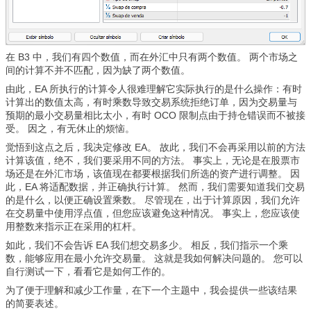
在 B3 中，我们有四个数值，而在外汇中只有两个数值。 两个市场之
间的计算不并不匹配，因为缺了两个数值。
由此，EA 所执行的计算令人很难理解它实际执行的是什么操作：有时
计算出的数值太高，有时乘数导致交易系统拒绝订单，因为交易量与
预期的最小交易量相比太小，有时 OCO 限制点由于持仓错误而不被接
受。 因之，有无休止的烦恼。
觉悟到这点之后，我决定修改 EA。 故此，我们不会再采用以前的方法
计算该值，绝不，我们要采用不同的方法。 事实上，无论是在股票市
场还是在外汇市场，该值现在都要根据我们所选的资产进行调整。 因
此，EA 将适配数据，并正确执行计算。 然而，我们需要知道我们交易
的是什么，以便正确设置乘数。 尽管现在，出于计算原因，我们允许
在交易量中使用浮点值，但您应该避免这种情况。 事实上，您应该使
用整数来指示正在采用的杠杆。
如此，我们不会告诉 EA 我们想交易多少。 相反，我们指示一个乘
数，能够应用在最小允许交易量。 这就是我如何解决问题的。 您可以
自行测试一下，看看它是如何工作的。
为了便于理解和减少工作量，在下一个主题中，我会提供一些该结果
的简要表述。