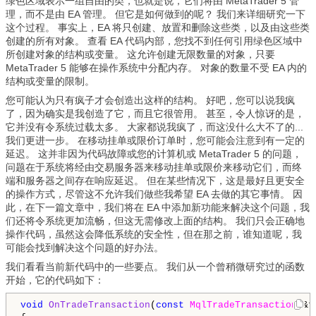
绿色区域表示一组自由的类，也就是说，它们将由 MetaTrader 5 管
理，而不是由 EA 管理。 但它是如何做到的呢？ 我们来详细研究一下
这个过程。 事实上，EA 将只创建、放置和删除这些类，以及由这些类
创建的所有对象。 查看 EA 代码内部，您找不到任何引用绿色区域中
所创建对象的结构或变量。 这允许创建无限数量的对象，只要
MetaTrader 5 能够在操作系统中分配内存。 对象的数量不受 EA 内的
结构或变量的限制。
您可能认为只有疯子才会创造出这样的结构。 好吧，您可以说我疯
了，因为确实是我创造了它，而且它很管用。 甚至，令人惊讶的是，
它并没有令系统过载太多。 大家都说我疯了，而这没什么大不了的...
我们更进一步。 在移动挂单或限价订单时，您可能会注意到有一定的
延迟。 这并非因为代码故障或您的计算机或 MetaTrader 5 的问题，
问题在于系统将经由交易服务器来移动挂单或限价来移动它们，而终
端和服务器之间存在响应延迟。 但在某些情况下，这是最好且更安全
的操作方式，尽管这不允许我们做些我希望 EA 去做的其它事情。 因
此，在下一篇文章中，我们将在 EA 中添加新功能来解决这个问题，我
们还将令系统更加流畅，但这无需修改上面的结构。 我们只会正确地
操作代码，虽然这会降低系统的安全性，但在那之前，谁知道呢，我
可能会找到解决这个问题的好办法。
我们看看当前新代码中的一些要点。 我们从一个曾稍微研究过的函数
开始，它的代码如下：
void
OnTradeTransaction
(
const
MqlTradeTransaction
 &t