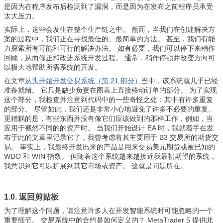
是因为在程序发布后检测到了漏洞，而是因为在发布之前程序员承受
太大压力。
实际上，这些会发生在整个生产链之中。 然而，当我们在创建解决方
案的过程中，我们正在寻找最佳的、最简单的方法。 甚至，我们有能
力探索所有可能和可行的解决办法。 如有必要，我们可以停下来稍作
回顾，从而修正和改进系统开发过程。 通常，稍作停顿并改变方向可
以极大地帮助所需系统的开发。
在文章
从头开始开发交易系统（第 21 部分）
当中，该系统就几乎已经
准备就绪。 它只是缺少负责在图表上直接移动订单的部分。 为了实现
这个部分，我检查并注意到代码中的一些奇怪之处：其中有许多重复
的部分。 尽管如此，我们还是非常小心地避免了许多不必要的重复。
更糟糕的是，有些东西并没有像它们应该做到的那样工作，例如，当
应用于截然不同的的资产时。 当我们开始设计 EA 时，我就着手在发
布于此的文章里记录它了，我曾考虑将其主要用于 B3 交易所的期货交
易。 事实上，我最终开发出来的产品是用来交易美元期货或被已知的
WDO 和 WIN 指数。 但随着这个系统越来越接近我最初期望的系统，
我意识到它可以扩展到其它市场或资产。 这就是问题所在。
1.0. 返回剪贴板
为了理解这个问题，请注意许多人在开发智能系统时可能忽略的一个
重要细节。 交易系统中的合约是如何定义的？ MetaTrader 5 提供此