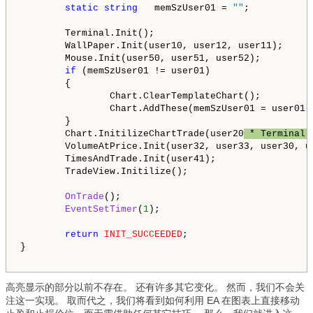
static
string
   memSzUser01 = 
""
;

        Terminal.Init();

        WallPaper.Init(user10, user12, user11);

        Mouse.Init(user50, user51, user52);

if
 (memSzUser01 != user01)

        {

                Chart.ClearTemplateChart();

                Chart.AddThese(memSzUser01 = user01);
        }

        Chart.InitilizeChartTrade(user20
 * Terminal.
        VolumeAtPrice.Init(user32, user33, user30, us
        TimesAndTrade.Init(user41);

        TradeView.Initilize();

OnTrade
();

EventSetTimer
(
1
);

return
INIT_SUCCEEDED
;

}

高亮显示的部分以前不存在。 还有许多其它变化。 然而，我们不会关
注这一实现。 取而代之，我们将看到如何利用 EA 在图表上直接移动