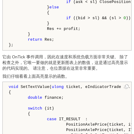
if
 (ask < sl) ClosePosition(t
                }
else
                {

if
 ((bid > sl) && (sl > 
0
)) 
                }

                Res += profit;

        }

return
 Res;

它由 OnTick 事件调用，因此在速度和系统负载方面非常关键。 除了
检查之外，它唯一要做的就是更新图表上的数值，这是通过高亮显示
的代码实现的。 请注意，仓位票据在这里非常重要。
我们仔细看看上面高亮显示的函数。
void
 SetTextValue(
ulong
 ticket, eIndicatorTrade it, 
{

double
 finance;

switch
 (it)

        {

case
 IT_RESULT  :

                        PositionAxlePrice(ticket, it,
                        PositionAxlePrice(ticket, IT