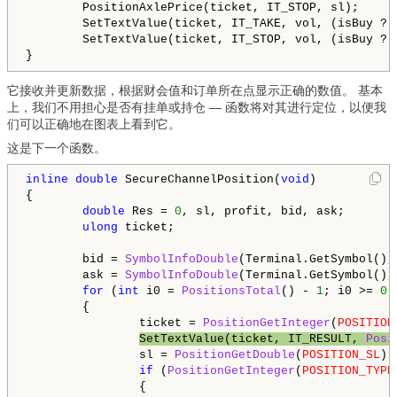
        PositionAxlePrice(ticket, IT_STOP, sl);

        SetTextValue(ticket, IT_TAKE, vol, (isBuy ? t
        SetTextValue(ticket, IT_STOP, vol, (isBuy ? s
它接收并更新数据，根据财会值和订单所在点显示正确的数值。 基本
上，我们不用担心是否有挂单或持仓 — 函数将对其进行定位，以便我
们可以正确地在图表上看到它。
这是下一个函数。
inline
double
 SecureChannelPosition(
void
)

{

double
 Res = 
0
, sl, profit, bid, ask;

ulong
 ticket;

        bid = 
SymbolInfoDouble
(Terminal.GetSymbol(),
        ask = 
SymbolInfoDouble
(Terminal.GetSymbol(),
for
 (
int
 i0 = 
PositionsTotal
() - 
1
; i0 >= 
0
;
        {

                ticket = 
PositionGetInteger
(
POSITION
SetTextValue(ticket, IT_RESULT, 
Posi
                sl = 
PositionGetDouble
(
POSITION_SL
);

if
 (
PositionGetInteger
(
POSITION_TYPE
                {
