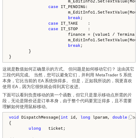
                        m_EditInfo2.SetTextValue(Mou
case
 IT_PENDING:

                        m_EditInfo1.SetTextValue(Mou
break
;

case
 IT_TAKE    :

case
 IT_STOP    :

                        finance = (value1 / Terminal.
                        m_EditInfo1.SetTextValue(Mou
break
;

        }

这就是数值如何正确显示的方式。 但问题是如何移动它们？ 这由其它
三段代码完成。 当然，您可以避免它们，并利用 MetaTrader 5 系统
本身，它比当前的 EA 系统快得多。 但是，正如我所说的，我更喜欢
使用 EA，因为它很快就会得到其它改进。
下面可以看到负责移动的第一个函数，但它只是显示移动点所需的片
段，无论是限价还是订单本身，由于整个代码要宽泛得多，且不需要
理解如何使用鼠标移动。
void
 DispatchMessage(
int
 id, 
long
 lparam, 
double
 dpa
{

ulong
   ticket;
