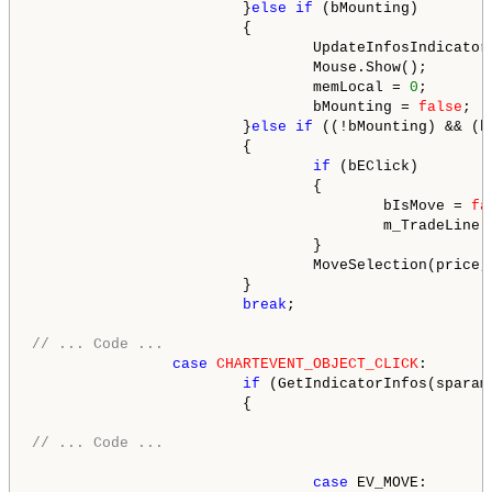
                        }
else
if
 (bMounting)

                        {

                                UpdateInfosIndicator
                                Mouse.Show();

                                memLocal = 
0
;

                                bMounting = 
false
;

                        }
else
if
 ((!bMounting) && (b
                        {

if
 (bEClick)

                                {

                                        bIsMove = 
fa
                                        m_TradeLine.S
                                }

                                MoveSelection(price, 
                        }

break
;

// ... Code ...
case
CHARTEVENT_OBJECT_CLICK
:

if
 (GetIndicatorInfos(sparam
                        {

// ... Code ...
case
 EV_MOVE:
