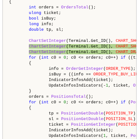
{

int
 orders = 
OrdersTotal
();

ulong
 ticket;

bool
 isBuy;

long
 info;

double
 tp, sl;

ChartSetInteger
(Terminal.Get_ID(), 
CHART_SHO
ChartSetInteger
(Terminal.Get_ID(), 
CHART_SHO
ChartSetInteger
(Terminal.Get_ID(), 
CHART_DRA
for
 (
int
 c0 = 
0
; c0 <= orders; c0++) 
if
 ((ti
        {

                info = 
OrderGetInteger
(
ORDER_TYPE
);

                isBuy = ((info == 
ORDER_TYPE_BUY_LIM
                IndicatorInfosAdd(ticket);

                UpdateInfosIndicators(-
1
, ticket, 
Or
        }

        orders = 
PositionsTotal
();

for
 (
int
 c0 = 
0
; c0 <= orders; c0++) 
if
 (
Pos
        {

                tp = 
PositionGetDouble
(
POSITION_TP
);

                sl = 
PositionGetDouble
(
POSITION_SL
);

                ticket = 
PositionGetInteger
(
POSITION
                IndicatorInfosAdd(ticket);

                UpdateInfosIndicators(
1
, ticket, 
Pos