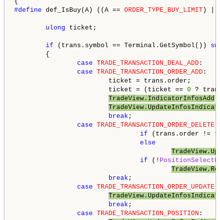
#define 
def_IsBuy(A) ((A == 
ORDER_TYPE_BUY_LIMIT
) ||
ulong
 ticket;

if
 (trans.symbol == Terminal.GetSymbol()) 
sw
        {

case
TRADE_TRANSACTION_DEAL_ADD
:

case
TRADE_TRANSACTION_ORDER_ADD
:

                        ticket = trans.order;

                        ticket = (ticket == 
0
 ? tran
TradeView.IndicatorInfosAdd
(
TradeView.UpdateInfosIndicat
break
;

case
TRADE_TRANSACTION_ORDER_DELETE
:

if
 (trans.order != t
else
TradeView.Up
if
 (!
PositionSelectB
TradeView.Re
break
;

case
TRADE_TRANSACTION_ORDER_UPDATE
:

TradeView.UpdateInfosIndicat
break
;

case
TRADE_TRANSACTION_POSITION
:
