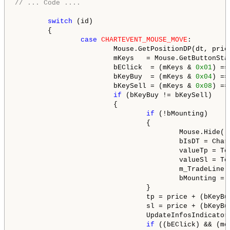
// ... Code ....
switch
 (id)

        {

case
CHARTEVENT_MOUSE_MOVE
:

                        Mouse.GetPositionDP(dt, price
                        mKeys   = Mouse.GetButtonStat
                        bEClick  = (mKeys & 
0x01
) ==
                        bKeyBuy  = (mKeys & 
0x04
) ==
                        bKeySell = (mKeys & 
0x08
) ==
if
 (bKeyBuy != bKeySell)

                        {

if
 (!bMounting)

                                {

                                        Mouse.Hide();
                                        bIsDT = Char
                                        valueTp = Te
                                        valueSl = Te
                                        m_TradeLine.
                                        bMounting = 
                                }

                                tp = price + (bKeyBuy
                                sl = price + (bKeyBuy
                                UpdateInfosIndicator
if
 ((bEClick) && (me