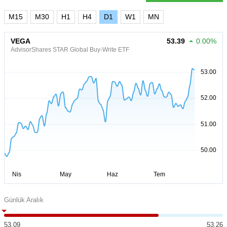
M15
M30
H1
H4
D1
W1
MN
VEGA
53.39
0.00%
AdvisorShares STAR Global Buy-Write ETF
Günlük Aralık
53.09
53.26