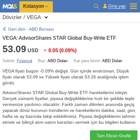
Kotasyon
Giriş yap
Dövizler / VEGA
Geri dön - ABD Borsası
VEGA: AdvisorShares STAR Global Buy-Write ETF
53.09
USD
0.05
(
0.09%
)
Sektör:
Finansal
Baz:
ABD Doları
Kar para birimi:
ABD Doları
VEGA fiyatı bugün
-0.09%
değişti. Gün içinde enstrüman, Düşük
fiyatı olarak 53.09 ve Yüksek fiyatı olarak 53.26 aralığında işlem
gördü.
AdvisorShares STAR Global Buy-Write ETF hareketlerini izleyin.
Gerçek zamanlı fiyatlar, piyasa değişikliklerine hızlı bir şekilde tepki
vermenize yardımcı olacaktır. Farklı zaman dilimleri arasında geçiş
yaparak döviz kurunun trendlerini ve hareketlerini dakika, saat, gün,
hafta ve ay bazında takip edebilirsiniz. Piyasa değişikliklerini tahmin
etmek ve bilinçli alım-satım kararları vermek için bu bilgileri kullanın.
Tam Ekran Grafik