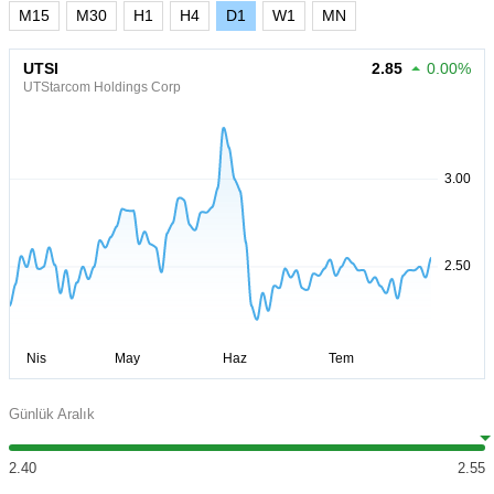
M15
M30
H1
H4
D1
W1
MN
UTSI
2.85
0.00%
UTStarcom Holdings Corp
Günlük Aralık
2.40
2.55