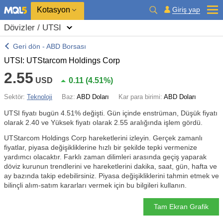
Kotasyon
Giriş yap
Dövizler / UTSI
Geri dön - ABD Borsası
UTSI: UTStarcom Holdings Corp
2.55
USD
0.11
(
4.51%
)
Sektör:
Teknoloji
Baz:
ABD Doları
Kar para birimi:
ABD Doları
UTSI fiyatı bugün
4.51%
değişti. Gün içinde enstrüman, Düşük fiyatı
olarak 2.40 ve Yüksek fiyatı olarak 2.55 aralığında işlem gördü.
UTStarcom Holdings Corp hareketlerini izleyin. Gerçek zamanlı
fiyatlar, piyasa değişikliklerine hızlı bir şekilde tepki vermenize
yardımcı olacaktır. Farklı zaman dilimleri arasında geçiş yaparak
döviz kurunun trendlerini ve hareketlerini dakika, saat, gün, hafta ve
ay bazında takip edebilirsiniz. Piyasa değişikliklerini tahmin etmek ve
bilinçli alım-satım kararları vermek için bu bilgileri kullanın.
Tam Ekran Grafik