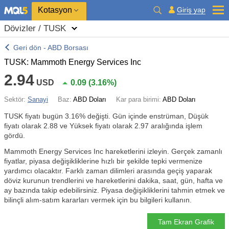
Kotasyon
Giriş yap
Dövizler / TUSK
Geri dön - ABD Borsası
TUSK: Mammoth Energy Services Inc
2.94
USD
0.09
(
3.16%
)
Sektör:
Sanayi
Baz:
ABD Doları
Kar para birimi:
ABD Doları
TUSK fiyatı bugün
3.16%
değişti. Gün içinde enstrüman, Düşük
fiyatı olarak 2.88 ve Yüksek fiyatı olarak 2.97 aralığında işlem
gördü.
Mammoth Energy Services Inc hareketlerini izleyin. Gerçek zamanlı
fiyatlar, piyasa değişikliklerine hızlı bir şekilde tepki vermenize
yardımcı olacaktır. Farklı zaman dilimleri arasında geçiş yaparak
döviz kurunun trendlerini ve hareketlerini dakika, saat, gün, hafta ve
ay bazında takip edebilirsiniz. Piyasa değişikliklerini tahmin etmek ve
bilinçli alım-satım kararları vermek için bu bilgileri kullanın.
Tam Ekran Grafik