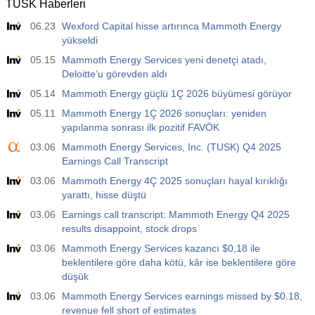
TUSK Haberleri
12:30
Ortalama Saatlik Kazanç (Yıllık)
06.23
Wexford Capital hisse artırınca Mammoth Energy
Açıklanan
Beklenti
Önceki
USD
yükseldi
3.5%
3.5%
05.15
Mammoth Energy Services yeni denetçi atadı,
Deloitte’u görevden aldı
12:30
Özel Tarım Dışı Bordrolar
Açıklanan
Beklenti
Önceki
05.14
Mammoth Energy güçlü 1Ç 2026 büyümesi görüyor
USD
40 K
49 K
05.11
Mammoth Energy 1Ç 2026 sonuçları: yeniden
yapılanma sonrası ilk pozitif FAVÖK
12:30
U6 İşsizlik Oranı
03.06
Mammoth Energy Services, Inc. (TUSK) Q4 2025
Açıklanan
Beklenti
Önceki
Earnings Call Transcript
USD
7.9%
7.9%
03.06
Mammoth Energy 4Ç 2025 sonuçları hayal kırıklığı
yarattı, hisse düştü
17:00
Baker Hughes ABD Petrol Rig Sayısı
03.06
Earnings call transcript: Mammoth Energy Q4 2025
Açıklanan
Beklenti
Önceki
results disappoint, stock drops
USD
451
03.06
Mammoth Energy Services kazancı $0,18 ile
beklentilere göre daha kötü, kâr ise beklentilere göre
17:00
Baker Hughes ABD Sondaj Kuyusu Sayısı
düşük
Açıklanan
Beklenti
Önceki
03.06
Mammoth Energy Services earnings missed by $0.18,
USD
588
revenue fell short of estimates