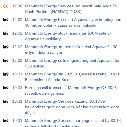
12.06
Mammoth Energy Services: Aquawolf Sale Adds To
19:00
Fed Tüketici Kredisi m/m
Cash Position (NASDAQ:TUSK)
Açıklanan
Beklenti
Önceki
USD
12.02
Mammoth Energy hisseleri Aquawolf yan kuruluşunun
$​11.44 B
$​-0.18 B
30 milyon dolarlık satışı sonrası yükseldi
12.02
Mammoth Energy stock rises after $30M sale of
19:30
CFTC Altın Ticari Olmayan Net Pozisyonlar
Aquawolf subsidiary
Açıklanan
Beklenti
Önceki
USD
12.02
Mammoth Energy, mühendislik birimi Aquawolf’u 30
182.1 K
milyon dolara satıyor
12.02
Mammoth Energy sells engineering unit Aquawolf for
19:30
CFTC Ham Petrol Ticari Olmayan Net Pozisyonlar
$30 million
Açıklanan
Beklenti
Önceki
USD
10.31
Mammoth Energy’nin 2025 3. Çeyrek Kazanç Çağrısı
120.1 K
Beklentilerin Altında Kaldı
10.31
Earnings call transcript: Mammoth Energy Q3 2025
19:30
CFTC S&P 500 Ticari Olmayan Net Pozisyonlar
reveals earnings miss
Açıklanan
Beklenti
Önceki
USD
-17.2 K
10.31
Mammoth Energy Services kazancı $0,18 ile
beklentilere göre daha kötü, kâr ise beklentilere göre
düşük
19:30
CFTC Nasdaq 100 Ticari Olmayan Net Pozisyonlar
10.31
Mammoth Energy Services earnings missed by $0.18,
Açıklanan
Beklenti
Önceki
USD
revenue fell short of estimates
4.9 K