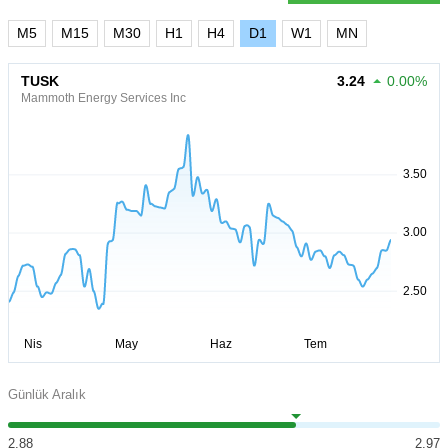
M5
M15
M30
H1
H4
D1
W1
MN
TUSK
3.24
0.00%
Mammoth Energy Services Inc
Günlük Aralık
2.88
2.97