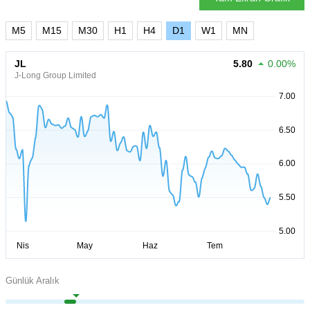
M5
M15
M30
H1
H4
D1
W1
MN
JL
5.80
0.00%
J-Long Group Limited
Günlük Aralık