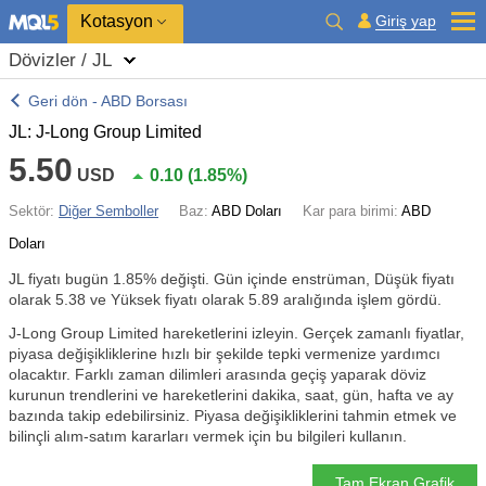
Kotasyon
Giriş yap
Dövizler / JL
Geri dön - ABD Borsası
JL: J-Long Group Limited
5.50
USD
0.10
(
1.85%
)
Sektör:
Diğer Semboller
Baz:
ABD Doları
Kar para birimi:
ABD
Doları
JL fiyatı bugün
1.85%
değişti. Gün içinde enstrüman, Düşük fiyatı
olarak 5.38 ve Yüksek fiyatı olarak 5.89 aralığında işlem gördü.
J-Long Group Limited hareketlerini izleyin. Gerçek zamanlı fiyatlar,
piyasa değişikliklerine hızlı bir şekilde tepki vermenize yardımcı
olacaktır. Farklı zaman dilimleri arasında geçiş yaparak döviz
kurunun trendlerini ve hareketlerini dakika, saat, gün, hafta ve ay
bazında takip edebilirsiniz. Piyasa değişikliklerini tahmin etmek ve
bilinçli alım-satım kararları vermek için bu bilgileri kullanın.
Tam Ekran Grafik