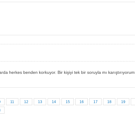
 herkes benden korkuyor. Bir kişiyi tek bir soruyla mı karıştırıyoru
0
11
12
13
14
15
16
17
18
19
8