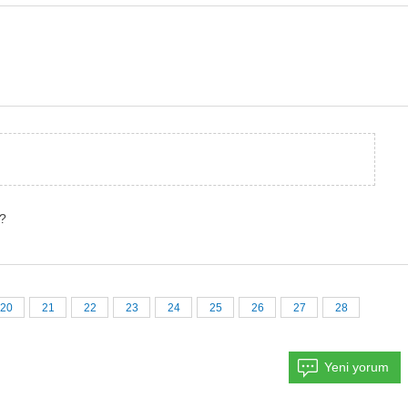
m?
20
21
22
23
24
25
26
27
28
Yeni yorum