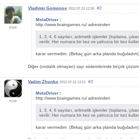
Vladimir Gomonov
#2
2012.07.22 12:55
MetaDriver
:
http://www.braingames.ru/ adresinden
8208
1, 3, 4, 6 sayıları, aritmetik işlemler (toplama, çı
verilir. Her numara bir kez ve yalnızca bir kez kulla
karar vermedim. (Birkaç gün arka planda buğuladım)
Diğer (ondalık olmayan) sayı sistemlerinde birçok çözüm va
Vadim Zhunko
#3
2012.07.22 13:21
MetaDriver
:
http://www.braingames.ru/ adresinden
5136
1, 3, 4, 6 sayıları, aritmetik işlemler (toplama, çı
verilir. Her numara bir kez ve yalnızca bir kez kulla
karar vermedim. (Birkaç gün arka planda buğuladım)