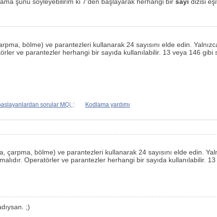
ma şunu söyleyebilirim ki 7'den başlayarak herhangi bir
sayı
dizisi eş
pma, bölme) ve parantezleri kullanarak 24 sayısını elde edin. Yalnızca b
örler ve parantezler herhangi bir sayıda kullanılabilir. 13 veya 146 gibi 
başlayanlardan sorular MQL5
Kodlama yardımı
rma, çarpma, bölme) ve parantezleri kullanarak 24 sayısını elde edin. Yal
lmalıdır. Operatörler ve parantezler herhangi bir sayıda kullanılabilir. 1
dıysan. ;)