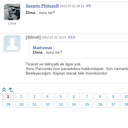
Sceptic Philozoff
#9
2012.07.22 18:14
Dima
, soru ne?
17698
[Silindi]
#10
2012.07.22 18:23
Mathemat
:
Dima
, soru ne?
Ticaret ve bilinçaltı ile ilgisi yok.
Soru Parrondo'nun paradoksu hakkındaydı. Son zamanlarda
Bekleyeceğim. Kişisel olarak bile mümkündür.
1
2
3
4
5
6
7
8
9
1
29
30
31
32
33
34
35
36
37
3