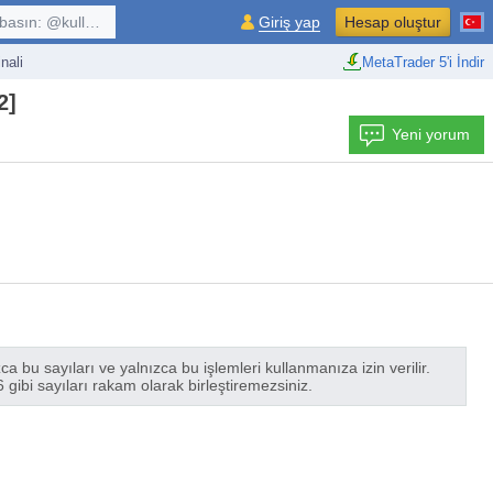
kullanıcı, $sembol, ...
Giriş yap
Hesap oluştur
nali
MetaTrader 5'i İndir
2]
Yeni yorum
 bu sayıları ve yalnızca bu işlemleri kullanmanıza izin verilir.
 gibi sayıları rakam olarak birleştiremezsiniz.