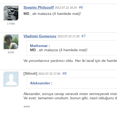
Sceptic Philozoff
#6
2012.07.22 16:24
MD
, ah malazza (4 hamlede mat)!
17698
Vladimir Gomonov
#7
2012.07.22 17:29
Mathemat
:
MD
, ah malazza (4 hamlede mat)!
8208
Ve yorumlarınız yardımcı oldu. Her iki taraf için de hamle
[Silindi]
#8
2012.07.22 17:50
Aleksander
:
Alexander, soruya cevap verecek misin vermeyecek misi
Ve evet, tamamen unuttum, bunun gibi, nasıl olduğunu d
===