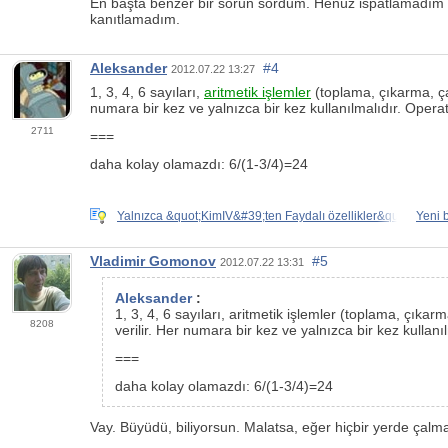
En başta benzer bir sorun sordum. Henüz ispatlamadım a
kanıtlamadım.
Aleksander
#4
2012.07.22 13:27
1, 3, 4, 6 sayıları,
aritmetik işlemler
(toplama, çıkarma, çar
numara bir kez ve yalnızca bir kez kullanılmalıdır. Operat
2711
===
daha kolay olamazdı: 6/(1-3/4)=24
Yalnızca &quot;KimIV&#39;ten Faydalı özellikler&quot;.
Yeni 
Vladimir Gomonov
#5
2012.07.22 13:31
Aleksander
:
1, 3, 4, 6 sayıları, aritmetik işlemler (toplama, çıka
8208
verilir. Her numara bir kez ve yalnızca bir kez kullanı
===
daha kolay olamazdı: 6/(1-3/4)=24
Vay. Büyüdü, biliyorsun. Malatsa, eğer hiçbir yerde çalma