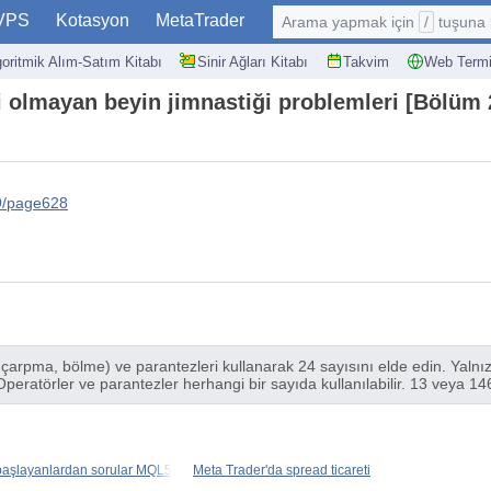
VPS
Kotasyon
MetaTrader
Arama yapmak için
/
tuşuna basın: @
goritmik Alım-Satım Kitabı
Sinir Ağları Kitabı
Takvim
Web Termi
isi olmayan beyin jimnastiği problemleri [Bölüm 
9/page628
arpma, bölme) ve parantezleri kullanarak 24 sayısını elde edin. Yalnızca
Operatörler ve parantezler herhangi bir sayıda kullanılabilir. 13 veya 146
başlayanlardan sorular MQL5
Meta Trader'da spread ticareti