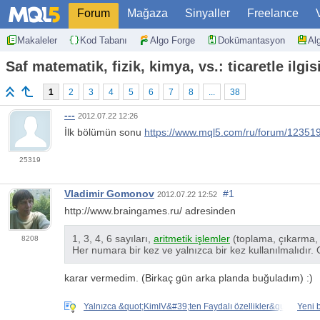
Forum
Mağaza
Sinyaller
Freelance
Makaleler
Kod Tabanı
Algo Forge
Dokümantasyon
Al
Saf matematik, fizik, kimya, vs.: ticaretle ilg
1
2
3
4
5
6
7
8
...
38
---
2012.07.22 12:26
İlk bölümün sonu
https://www.mql5.com/ru/forum/12351
25319
Vladimir Gomonov
#1
2012.07.22 12:52
http://www.braingames.ru/ adresinden
1, 3, 4, 6 sayıları,
aritmetik işlemler
(toplama, çıkarma, ç
8208
Her numara bir kez ve yalnızca bir kez kullanılmalıdır. 
karar vermedim. (Birkaç gün arka planda buğuladım) :)
Yalnızca &quot;KimIV&#39;ten Faydalı özellikler&quot;.
Yeni 