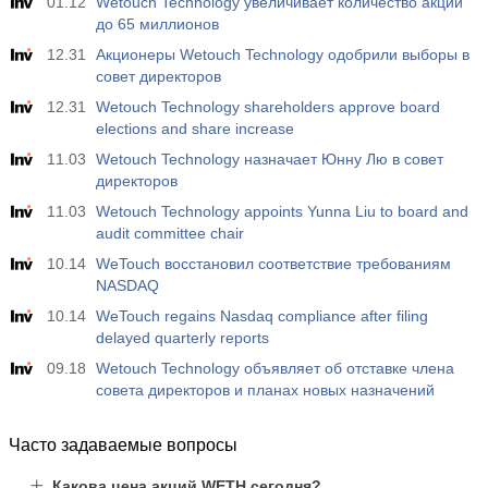
01.12
Wetouch Technology увеличивает количество акций
до 65 миллионов
12.31
Акционеры Wetouch Technology одобрили выборы в
совет директоров
12.31
Wetouch Technology shareholders approve board
elections and share increase
11.03
Wetouch Technology назначает Юнну Лю в совет
директоров
11.03
Wetouch Technology appoints Yunna Liu to board and
audit committee chair
10.14
WeTouch восстановил соответствие требованиям
NASDAQ
10.14
WeTouch regains Nasdaq compliance after filing
delayed quarterly reports
09.18
Wetouch Technology объявляет об отставке члена
совета директоров и планах новых назначений
Часто задаваемые вопросы
Какова цена акций WETH сегодня?