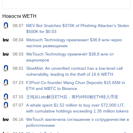
Новости WETH
08.07
MEV Bot Snatches $370K of Phishing Attacker's Stolen
$500K for $0.03
08.04
Wetouch Technology привлекает $38,8 млн через
частное размещение
08.03
WeTouch Technology привлечёт $38,8 млн от
акционеров
08.01
SlowMist: An unverified contract has a low-level call
vulnerability, leading to the theft of 16.6 WETH
07.23
F2Pool Co-founder Wang Chun Deposits $15.65M in
ETH and WBTC to Binance
07.15
王纯从Lido解压ETH后，将约4950枚ETH转入币安
07.07
A whale spent $1.52 million to buy over 572,000 LIT,
with cumulative holdings exceeding 1.35 million tokens
06.16
WeTouch заключила соглашение о сотрудничестве в
робототехнике