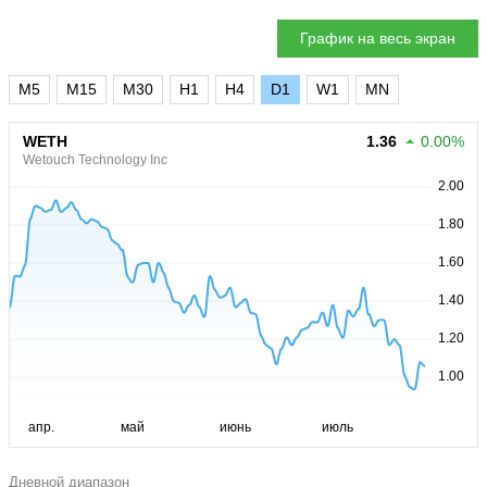
График на весь экран
M5
M15
M30
H1
H4
D1
W1
MN
WETH
1.36
0.00%
Wetouch Technology Inc
Дневной диапазон