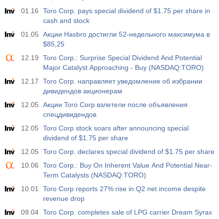
01.16
Toro Corp. pays special dividend of $1.75 per share in
cash and stock
01.05
Акции Hasbro достигли 52-недельного максимума в
$85,25
12.19
Toro Corp.: Surprise Special Dividend And Potential
Major Catalyst Approaching - Buy (NASDAQ:TORO)
12.17
Toro Corp. направляет уведомление об избрании
дивидендов акционерам
12.05
Акции Toro Corp взлетели после объявления
спецдивидендов
12.05
Toro Corp stock soars after announcing special
dividend of $1.75 per share
12.05
Toro Corp. declares special dividend of $1.75 per share
10.06
Toro Corp.: Buy On Inherent Value And Potential Near-
Term Catalysts (NASDAQ:TORO)
10.01
Toro Corp reports 27% rise in Q2 net income despite
revenue drop
09.04
Toro Corp. completes sale of LPG carrier Dream Syrax