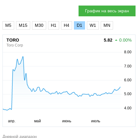
График на весь экран
M5
M15
M30
H1
H4
D1
W1
MN
TORO
5.82
0.00%
Toro Corp
Дневной диапазон