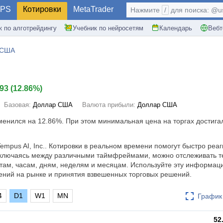
PS
Котировки
MetaTrader
Нажмите
/
для поиска: @use
к по алготрейдингу
Учебник по нейросетям
Календарь
Вебт
 США
.93
(
12.86%
)
Базовая:
Доллар США
Валюта прибыли:
Доллар США
зменился на
12.86%
. При этом минимальная цена на торгах достигал
empus AI, Inc.. Котировки в реальном времени помогут быстро реаг
ключаясь между различными таймфреймами, можно отслеживать т
там, часам, дням, неделям и месяцам. Используйте эту информац
ений на рынке и принятия взвешенных торговых решений.
4
D1
W1
MN
График 
52