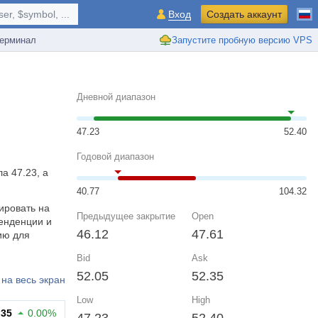
r, $symbol, ...
Вход
Создать аккаунт
ерминал
Запустите пробную версию VPS
Дневной диапазон
47.23
52.40
Годовой диапазон
а 47.23, а
40.77
104.32
ировать на
Предыдущее закрытие
Open
енденции и
46.12
47.61
ию для
Bid
Ask
52.05
52.35
на весь экран
Low
High
.35
0.00%