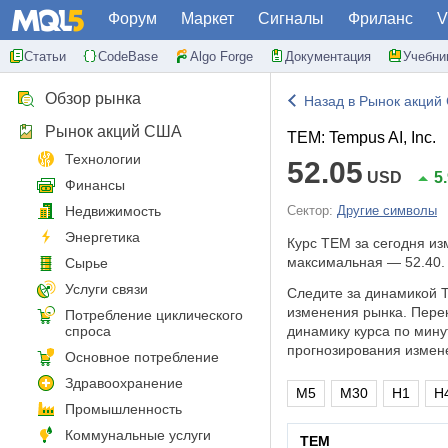
Форум
Маркет
Сигналы
Фриланс
V
Статьи
CodeBase
Algo Forge
Документация
Учебни
Обзор рынка
Назад в Рынок акций
Рынок акций США
TEM: Tempus AI, Inc.
Технологии
52.05
USD
5
Финансы
Недвижимость
Сектор:
Другие символы
Энергетика
Курс TEM за сегодня и
максимальная — 52.40.
Сырье
Услуги связи
Следите за динамикой T
изменения рынка. Пере
Потребление циклического
спроса
динамику курса по мину
прогнозирования измен
Основное потребление
Здравоохранение
M5
M30
H1
H
Промышленность
Коммунальные услуги
TEM