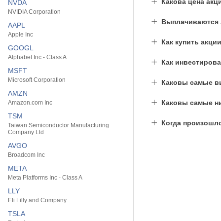
Какова цена акц
NVDA
NVIDIA Corporation
Выплачиваются л
AAPL
Apple Inc
Как купить акци
GOOGL
Alphabet Inc - Class A
Как инвестирова
MSFT
Microsoft Corporation
Каковы самые вы
AMZN
Каковы самые ни
Amazon.com Inc
TSM
Когда произошл
Taiwan Semiconductor Manufacturing
Company Ltd
AVGO
Broadcom Inc
META
Meta Platforms Inc - Class A
LLY
Eli Lilly and Company
TSLA