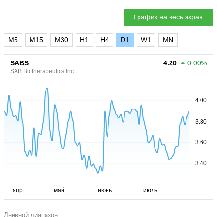
График на весь экран
M5
M15
M30
H1
H4
D1
W1
MN
SABS
4.20
0.00%
SAB Biotherapeutics Inc
Дневной диапазон