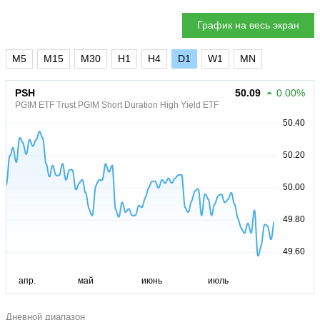
График на весь экран
M5
M15
M30
H1
H4
D1
W1
MN
PSH
50.09
0.00%
PGIM ETF Trust PGIM Short Duration High Yield ETF
Дневной диапазон