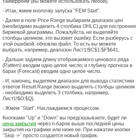
таймфрейм (вы можете использовать любой).
- Итак, жмем кнопочку запуска "FEM Start".
- Далее в поле Price Range выбираем диапазон цен
(необходимо выделить 4 столбика OHLC) для построения
биржевой диаграммы. Пожалуйста, не выделяйте
столбцы целиком, это вызовет ошибку. Если разберусь с
этой ошибкой, обновлю файл. То есть вы можете
выбрать, например, диапазон Лист1!$C$1:$F$641.
- Дальше задаем длину отображаемого ценового ряда
(Pattern) вводим одно целое число; и глубину прогноза в
барах (Forecast) вводим одно целое число.
- И, наконец, выделяем диапазон для вывода статистики
ответов Result Range (можно выделять столбцы целиком
- необходимо выделить 3 столбика, например,
Лист1!$O:$Q).
- Жмем "Start". Наслаждаемся процессом.
Кнопками "Up" и "Down" вы предсказываете, будет ли
цена закрытия
через n-баров выше последней цены
закрытия на графике или ниже ее. При нажатии кнопки
"Skip ->" просто создается новый график.