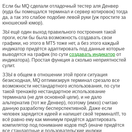
Если бы MQ сделали отладочный тестер аля Денвер
(куда бы помещался терминал и сервер котировок) тогда
да, а так это слабое подобие левой руки (уж простите за
юношеский юмор).
ЗЫ ещё один выход правильного построения такой
проги, если бы была возможность создавать свои
графики, но этого в МТ5 тоже нет, а без этого каждый
индикатор придётся адаптировать под данные которые
выводятся на график (по сути
создавать индикатор
от
индикатора). Простая функция а сколько неприятностей
сулит.
ЗЗЫ в общем в отношении этой проги ситуация
безисходная, MQ оптимизируя терминал срезало все
возможности нестандартного использования, по сути
такой тренажёр нестандартное использование
терминала (не для основной цели), и не дало
альтернатив (тот же Денвер), поэтому (имхо) считаю
данную разработку бесперспективной. Даже если
человек зарядится идеей и напишет свой терминал!!!, то
всё равно ему как минимум придётся адаптировать
компилятор под понимание кодов mq5 (иначе придётся
все стандартные и пользовательские индюки