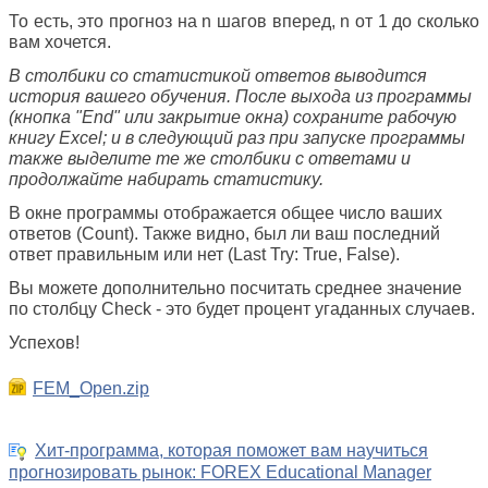
То есть, это прогноз на n шагов вперед, n от 1 до сколько
вам хочется.
В столбики со статистикой ответов выводится
история вашего обучения. После выхода из программы
(кнопка "End" или закрытие окна) сохраните рабочую
книгу Excel; и в следующий раз при запуске программы
также выделите те же столбики с ответами и
продолжайте набирать статистику.
В окне программы отображается общее число ваших
ответов (Count). Также видно, был ли ваш последний
ответ правильным или нет (Last Try: True, False).
Вы можете дополнительно посчитать среднее значение
по столбцу Check - это будет процент угаданных случаев.
Успехов!
FEM_Open.zip
Хит-программа, которая поможет вам научиться
прогнозировать рынок: FOREX Educational Manager