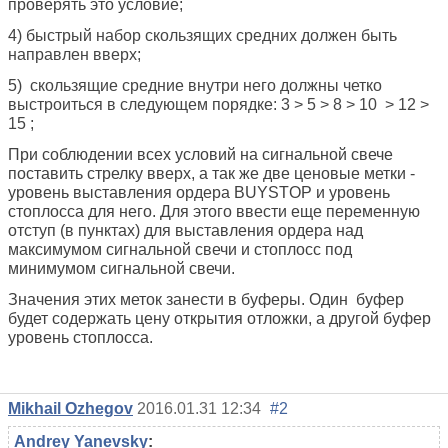
проверять это условие;
4) б
ыстрый набор
скользящих средних должен быть
направлен вверх;
5)
скользящие средние внутри него должны четко
выстроиться в следующем порядке:
3 > 5 > 8 > 10
> 12 >
15
;
При соблюдении всех условий на сигнальной свече
поставить стрелку вверх, а так же две ценовые метки -
уровень выставления ордера BUYSTOP и уровень
стоплосса для него. Для этого ввести еще переменную
отступ (в пунктах) для выставления ордера над
максимумом сигнальной свечи и стоплосс под
минимумом сигнальной свечи.
Значения этих меток занести в буферы. Один буфер
будет содержать цену открытия отложки, а другой буфер
уровень стоплосса.
Mikhail Ozhegov
2016.01.31 12:34
#2
Andrey Yanevsky
: