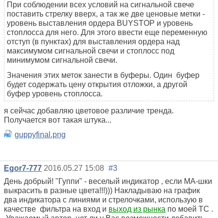
При соблюдении всех условий на сигнальной свече
поставить стрелку вверх, а так же две ценовые метки -
уровень выставления ордера BUYSTOP и уровень
стоплосса для него. Для этого ввести еще переменную
отступ (в пунктах) для выставления ордера над
максимумом сигнальной свечи и стоплосс под
минимумом сигнальной свечи.
Значения этих меток занести в буферы. Один буфер
будет содержать цену открытия отложки, а другой
буфер уровень стоплосса.
я сейчас добавляю цветовое различие тренда.
Получается вот такая штука...
guppyfinal.png
Egor7-777
2016.05.27 15:08
#3
День добрый! "Гуппи" - веселый индикатор , если МА-шки
выкрасить в разные цвета!!!))) Накладываю на график
два индикатора с линиями и стрелочками, использую в
качестве фильтра на вход и
выход из рынка
по моей ТС .