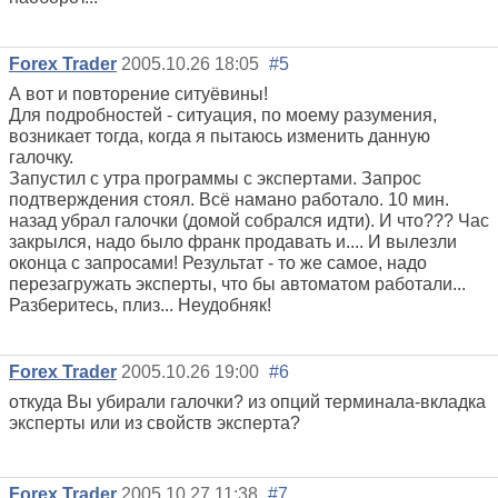
Forex Trader
2005.10.26 18:05
#5
А вот и повторение ситуёвины!
Для подробностей - ситуация, по моему разумения,
возникает тогда, когда я пытаюсь изменить данную
галочку.
Запустил с утра программы с экспертами. Запрос
подтверждения стоял. Всё намано работало. 10 мин.
назад убрал галочки (домой собрался идти). И что??? Час
закрылся, надо было франк продавать и.... И вылезли
оконца с запросами! Результат - то же самое, надо
перезагружать эксперты, что бы автоматом работали...
Разберитесь, плиз... Неудобняк!
Forex Trader
2005.10.26 19:00
#6
откуда Вы убирали галочки? из опций терминала-вкладка
эксперты или из свойств эксперта?
Forex Trader
2005.10.27 11:38
#7