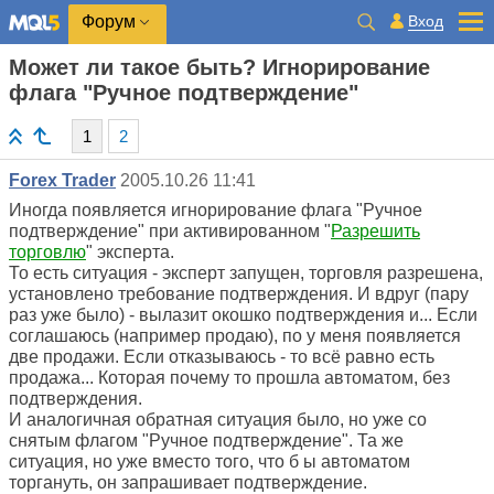
Вход
Форум
Может ли такое быть? Игнорирование
флага "Ручное подтверждение"
1
2
Forex Trader
2005.10.26 11:41
Иногда появляется игнорирование флага "Ручное
подтверждение" при активированном "
Разрешить
торговлю
" эксперта.
То есть ситуация - эксперт запущен, торговля разрешена,
установлено требование подтверждения. И вдруг (пару
раз уже было) - вылазит окошко подтверждения и... Если
соглашаюсь (например продаю), по у меня появляется
две продажи. Если отказываюсь - то всё равно есть
продажа... Которая почему то прошла автоматом, без
подтверждения.
И аналогичная обратная ситуация было, но уже со
снятым флагом "Ручное подтверждение". Та же
ситуация, но уже вместо того, что б ы автоматом
торгануть, он запрашивает подтверждение.