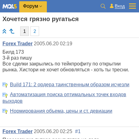
Вход
Форум
Хочется грязно ругаться
1
2
Forex Trader
2005.06.20 02:19
Билд 173
3-й раз пишу
Все сделки закрылись по тейкпрофиту по открытии
рынка. Хистори не хочет обновляться - хоть ты тресни.
Build 171: 2 ордера таинственным образом исчезли
Автоматизация поиска оптимальных точек входов
выходов
Нормирования объема, цены и ст. девиации
Forex Trader
2005.06.20 02:25
#1