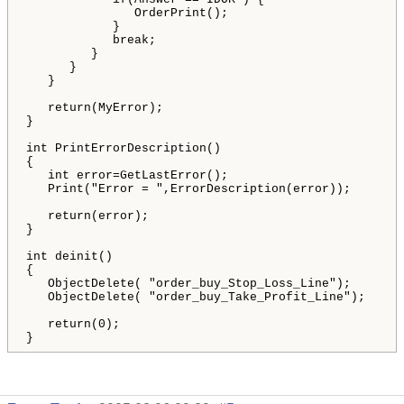
               OrderPrint();

            }

            break;

         }

      }

   }

   return(MyError);

}

int PrintErrorDescription()

{

   int error=GetLastError();

   Print("Error = ",ErrorDescription(error));

   return(error);         

}

int deinit()

{

   ObjectDelete( "order_buy_Stop_Loss_Line");

   ObjectDelete( "order_buy_Take_Profit_Line");

   return(0);
