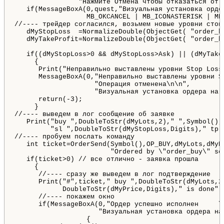
                "Нажмите Отмена чтобы отказаться от с
   if(MessageBoxA(0,quest,"Визуальная установка ордер
                  MB_OKCANCEL | MB_ICONASTERISK | MB_
//---- трейдер согласился, возьмем новые уровни стопо
   dMyStopLoss  =NormalizeDouble(ObjectGet( "order_b
   dMyTakeProfit=NormalizeDouble(ObjectGet( "order_b
   if((dMyStopLoss>0 && dMyStopLoss>Ask) || (dMyTakeP
     {

      Print("Неправильно выставлены уровни Stop Loss 
      MessageBoxA(0,"Неправильно выставлены уровни S
                    "Операция отменена\n\n",

                    "Визуальная установка ордера на 
      return(-3);

     }

//---- выведем в лог сообщение об заявке

   Print("buy ",DoubleToStr(dMyLots,2)," ",Symbol(),
         "sl ",DoubleToStr(dMyStopLoss,Digits)," tp 
//---- пробуем послать команду

   int ticket=OrderSend(Symbol(),OP_BUY,dMyLots,dMyP
                        "Ordered by \"order_buy\" scr
   if(ticket>0) // все отлично - заявка прошла

     {

      //---- сразу же выведем в лог подтверждение

      Print("#",ticket," buy ",DoubleToStr(dMyLots,2)
            DoubleToStr(dMyPrice,Digits)," is done");
      //---- покажем окно 

      if(MessageBoxA(0,"Ордер успешно исполнен     \n
		     "Визуальная установка ордера на покупку", MB_YESNO | MB_ICONASTERISK | MB_TOPMOST)==IDYES)

		  {
