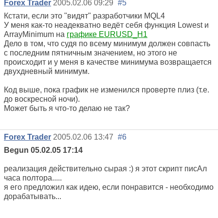
Forex Trader
2005.02.06 09:29
#5
Кстати, если это "видят" разработчики MQL4
У меня как-то неадекватно ведёт себя функция Lowest и
ArrayMinimum на
графике EURUSD_H1
Дело в том, что судя по всему минимум должен совпасть
с последним пятничным значением, но этого не
происходит и у меня в качестве минимума возвращается
двухдневный минимум.
Код выше, пока график не изменился проверте плиз (т.е.
до воскресной ночи).
Может быть я что-то делаю не так?
Forex Trader
2005.02.06 13:47
#6
Begun 05.02.05 17:14
реализация действительно сырая :) я этот скрипт писАл
часа полтора.....
я его предложил как идею, если понравится - необходимо
дорабатывать...