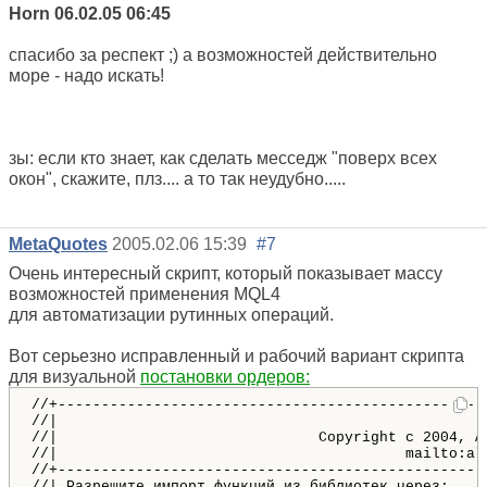
Horn 06.02.05 06:45
спасибо за респект ;) а возможностей действительно
море - надо искать!
зы: если кто знает, как сделать месседж "поверх всех
окон", скажите, плз.... а то так неудубно.....
MetaQuotes
2005.02.06 15:39
#7
Очень интересный скрипт, который показывает массу
возможностей применения MQL4
для автоматизации рутинных операций.
Вот серьезно исправленный и рабочий вариант скрипта
для визуальной
постановки ордеров:
//+--------------------------------------------------
//|                                                  
//|                              Copyright c 2004, Al
//|                                        mailto:ale
//+--------------------------------------------------
//| Разрешите импорт функций из библиотек через:     