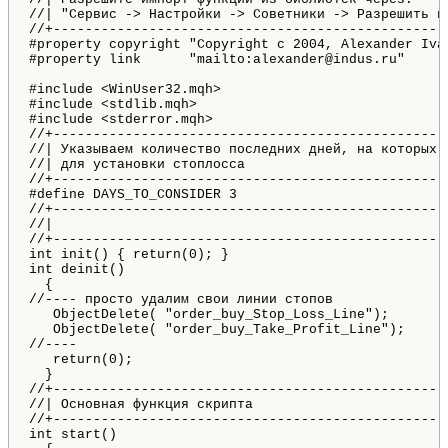
//| "Сервис -> Настройки -> Советники -> Разрешить им
//+--------------------------------------------------
#property copyright "Copyright c 2004, Alexander Ivan
#property link      "mailto:alexander@indus.ru"

#include <WinUser32.mqh>

#include <stdlib.mqh>

#include <stderror.mqh>

//+--------------------------------------------------
//| Указываем количество последних дней, на которых и
//| для установки стоплосса                          
//+--------------------------------------------------
#define DAYS_TO_CONSIDER 3

//+--------------------------------------------------
//|                                                  
//+--------------------------------------------------
int init() { return(0); }

int deinit()

  {  

//---- просто удалим свои линии стопов

   ObjectDelete( "order_buy_Stop_Loss_Line");

   ObjectDelete( "order_buy_Take_Profit_Line");

//----

   return(0);

  }

//+--------------------------------------------------
//| Основная функция скрипта                         
//+--------------------------------------------------
int start()
