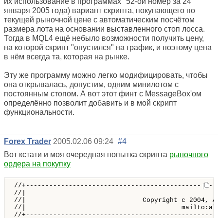
их использование в программах" 52-ой номер за 24
января 2005 года) вариант скрипта, покупающего по
текущей рыночной цене с автоматическим посчётом
размера лота на основании выставленного стоп лосса.
Тогда в MQL4 ещё небыло возможности получить цену,
на которой скрипт "опустился" на график, и поэтому цена
в нём всегда та, которая на рынке.
Эту же программу можно легко модифицировать, чтобы
она открывалась, допустим, одним минилотом с
постоянным стопом. А вот этот финт с MessageBox'ом
определённо позволит добавить и в мой скрипт
функциональности.
Forex Trader
2005.02.06 09:24
#4
Вот кстати и моя очередная попытка скрипта
рыночного
ордера на покупку
//+--------------------------------------------------
//|                                                  
//|                              Copyright c 2004, Al
//|                                        mailto:ale
//+--------------------------------------------------