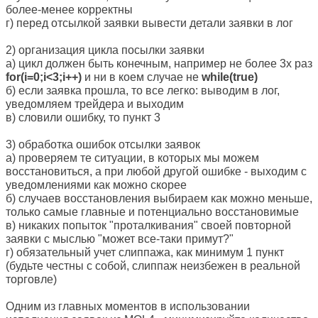
более-менее корректны
г) перед отсылкой заявки вывести детали заявки в лог
2) организация цикла посылки заявки
а) цикл должен быть конечным, например не более 3х раз
for(i=0;i<3;i++)
и ни в коем случае не
while(true)
б) если заявка прошла, то все легко: выводим в лог,
уведомляем трейдера и выходим
в) словили ошибку, то пункт 3
3) обработка ошибок отсылки заявок
а) проверяем те ситуации, в которых мы можем
восстановиться, а при любой другой ошибке - выходим с
уведомлениями как можно скорее
б) случаев восстановления выбираем как можно меньше,
только самые главные и потенциально восстановимые
в) никаких попыток "проталкивания" своей повторной
заявки с мыслью "может все-таки примут?"
г) обязательный учет слиппажа, как минимум 1 пункт
(будьте честны с собой, слиппаж неизбежен в реальной
торговле)
Одним из главных моментов в использовании