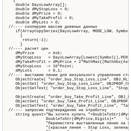
  {

   double DaysLowArray[];

   double dMyStopLoss = 0;  

   double dMyPrice = 0;

   double dMyTakeProfit = 0;

   double dMyLots = 0;

//---- скопируем массив дневных данных

   if(ArrayCopySeries(DaysLowArray, MODE_LOW, Symbol
     {

      return(-1);

     }

//---- расчет цен

   dMyPrice      = Ask;

   dMyStopLoss   = DaysLowArray[Lowest(Symbol(),PERI
   dMyTakeProfit = dMyPrice + 2*MathMax((MathAbs(Ask
   dMyStopLoss  -= 10*Point;

   dMyLots       = 0.1;

//---- выставим линии для визуального управления стоп
   ObjectCreate( "order_buy_Stop_Loss_Line", OBJ_HLI
   ObjectSet( "order_buy_Stop_Loss_Line", OBJPROP_COL
   ObjectSetText( "order_buy_Stop_Loss_Line", "Stop_L
   ObjectCreate( "order_buy_Take_Profit_Line", OBJ_H
   ObjectSet( "order_buy_Take_Profit_Line", OBJPROP_C
   ObjectSetText( "order_buy_Take_Profit_Line", "Tak
//---- запросим подтверждение на отработку

   string quest="Вы хотите купить "+DoubleToStr(dMyL
                DoubleToStr(dMyPrice,Digits)+"    \n\
                "Переместите выставленные линии на н
                "(красная линия - Stop Loss, зеленая 