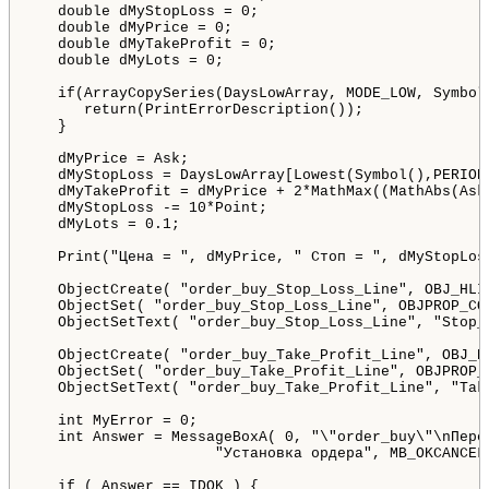
   double dMyStopLoss = 0;  

   double dMyPrice = 0;

   double dMyTakeProfit = 0;

   double dMyLots = 0;

   if(ArrayCopySeries(DaysLowArray, MODE_LOW, Symbol
      return(PrintErrorDescription());

   }

   dMyPrice = Ask;

   dMyStopLoss = DaysLowArray[Lowest(Symbol(),PERIOD
   dMyTakeProfit = dMyPrice + 2*MathMax((MathAbs(Ask
   dMyStopLoss -= 10*Point;

   dMyLots = 0.1;

   Print("Цена = ", dMyPrice, " Стоп = ", dMyStopLos
   ObjectCreate( "order_buy_Stop_Loss_Line", OBJ_HLI
   ObjectSet( "order_buy_Stop_Loss_Line", OBJPROP_COL
   ObjectSetText( "order_buy_Stop_Loss_Line", "Stop_L
   ObjectCreate( "order_buy_Take_Profit_Line", OBJ_H
   ObjectSet( "order_buy_Take_Profit_Line", OBJPROP_C
   ObjectSetText( "order_buy_Take_Profit_Line", "Tak
   int MyError = 0;

   int Answer = MessageBoxA( 0, "\"order_buy\"\nПере
		     "Установка ордера", MB_OKCANCEL | MB_ICONASTERISK | MB_TOPMOST);

   if ( Answer == IDOK ) {
