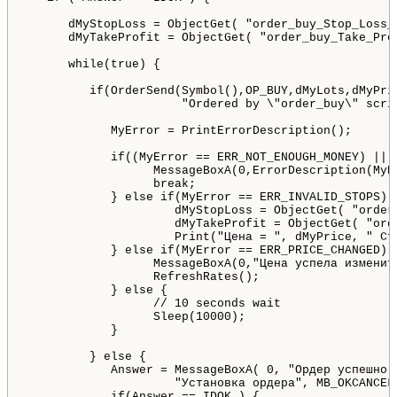
      dMyStopLoss = ObjectGet( "order_buy_Stop_Loss_L
      dMyTakeProfit = ObjectGet( "order_buy_Take_Prof
      while(true) {

         if(OrderSend(Symbol(),OP_BUY,dMyLots,dMyPric
                      "Ordered by \"order_buy\" scrip
            MyError = PrintErrorDescription();

            if((MyError == ERR_NOT_ENOUGH_MONEY) || 
                  MessageBoxA(0,ErrorDescription(MyE
                  break;

            } else if(MyError == ERR_INVALID_STOPS) {
                     dMyStopLoss = ObjectGet( "order
                     dMyTakeProfit = ObjectGet( "ord
                     Print("Цена = ", dMyPrice, " Ст
            } else if(MyError == ERR_PRICE_CHANGED) {
                  MessageBoxA(0,"Цена успела изменит
                  RefreshRates();

            } else {

                  // 10 seconds wait

                  Sleep(10000);

            }

         } else {

            Answer = MessageBoxA( 0, "Ордер успешно и
		     "Установка ордера", MB_OKCANCEL | MB_ICONASTERISK | MB_TOPMOST);

            if(Answer == IDOK ) {
