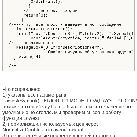
         OrderPrint();

        }

      //---- все ок, выходим

      return(0);

     }

//---- тут все плохо - выведем в лог сообщение

   int err=GetLastError();

   Print("buy ",DoubleToStr(dMyLots,2)," ",Symbol(),"
         DoubleToStr(dMyPrice,Digits)," failed [",Err
//----покажем окно

   MessageBoxA(0,ErrorDescription(err), 

               "Ошибка визуальной установки ордера",
   return(-4);

  }

//+-------------------------------------------------
Что исправлено:
1) указаны все параметры в
Lowest(Symbol(),PERIOD_D1,MODE_LOW,DAYS_TO_CONS
похоже что ошибка у Horn'а была в том, что значение по
умолчанию не стояло. мы проверим вызов и работу
функции Lowest
2) нормализация используемых цен через
NormalizeDouble - это очень важно!
3) предварительные проверки уровней стопов на