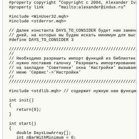
#property copyright "Copyright c 2004, Alexander Ivan
#property link      "mailto:alexander@indus.ru"

#include <WinUser32.mqh>

#include <stderror.mqh>

// Далее константа DAYS_TO_CONSIDER будет нам заменят
// дней, на которых мы будем искать минимум для выста
#define DAYS_TO_CONSIDER 3

/////////////////////////////////////////////////////
//

// Необходимо разрешить импорт функций из библиотек. 
// нужно поставив галочку 'Разрешить импортирование в
// на закладке 'Советники' окна 'Настройки' вызываемо
// меню 'Сервис'->'Настройки'

//

/////////////////////////////////////////////////////
#include <stdlib.mqh> // содержит нужную нам функцию 
int init()

{     

   return(0);

}

int start()

{

   double DaysLowArray[];

   int nBarWithMinimum = 0;
