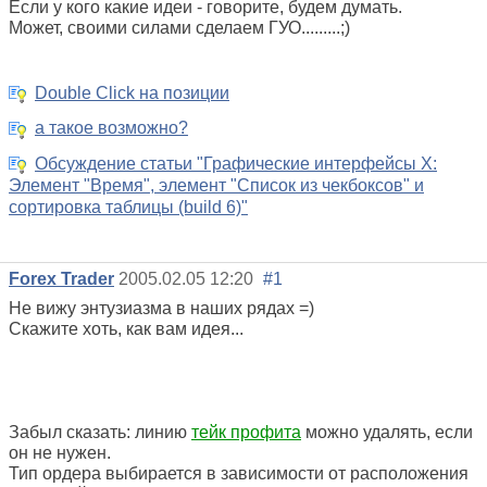
Если у кого какие идеи - говорите, будем думать.
Может, своими силами сделаем ГУО.........;)
Double Click на позиции
а такое возможно?
Обсуждение статьи "Графические интерфейсы X:
Элемент "Время", элемент "Список из чекбоксов" и
сортировка таблицы (build 6)"
Forex Trader
2005.02.05 12:20
#1
Не вижу энтузиазма в наших рядах =)
Скажите хоть, как вам идея...
Забыл сказать: линию
тейк профита
можно удалять, если
он не нужен.
Тип ордера выбирается в зависимости от расположения