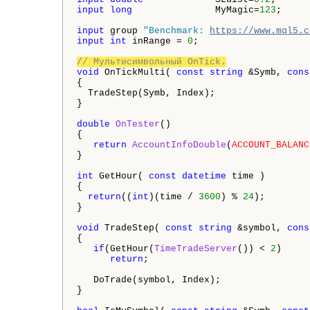
input
long
               MyMagic=
123
;

input
 group 
"Benchmark: 
https://www.mql5.c
input
int
 inRange = 
0
;

// Мультисимвольный OnTick.
void
 OnTickMulti( 
const
string
 &Symb, 
cons
{

  TradeStep(Symb, Index);

}

double
OnTester
()

{

return
AccountInfoDouble
(
ACCOUNT_BALANC
}

int
 GetHour( 
const
datetime
 time )

{

return
((
int
)(time / 
3600
) % 
24
);

}

void
 TradeStep( 
const
string
 &symbol, 
cons
{

if
(GetHour(
TimeTradeServer
()) < 
2
)

return
;

   DoTrade(symbol, Index);

}
