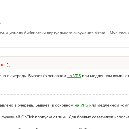
.
кционалу библиотеки виртуального окружения Virtual : Мультисимв
ULL
);
ено в очередь. Бывает (в основном
на VPS
или медленном компьют
тавлено в очередь. Бывает (в основном
на VPS
или медленном комп
 функцией OnTick пропускают тики. Для боевых советников исполь