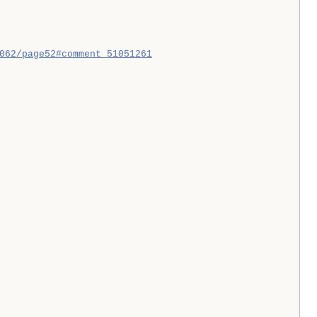
062/page52#comment_51051261