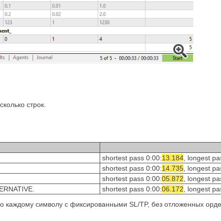
сколько строк.
shortest pass 0:00:
13.184
, longest p
shortest pass 0:00:
14.735
, longest p
shortest pass 0:00:
05.872
, longest p
LTERNATIVE.
shortest pass 0:00:
06.172
, longest p
по каждому символу с фиксированными SL/TP, без отложенных орде