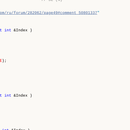
om/ru/forum/282062/page49#comment_50801337
"
t
int
 &Index )

E
);

t
int
 &Index )
