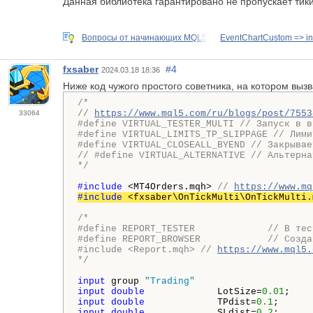
Данная библиотека гарантировано не пропускает тики т
Вопросы от начинающих MQL5
EventChartCustom => ind
fxsaber
#4
2024.03.18 18:36
Ниже код чужого простого советника, на котором вызв
/*

// 
https://www.mql5.com/ru/blogs/post/7553
33064
#define VIRTUAL_TESTER_MULTI // Запуск в в
#define VIRTUAL_LIMITS_TP_SLIPPAGE // Лими
#define VIRTUAL_CLOSEALL_BYEND // Закрывае
// #define VIRTUAL_ALTERNATIVE // Альтерна
*/
#include 
<MT4Orders.mqh> 
// 
https://www.mq
#include 
<fxsaber\OnTickMulti\OnTickMulti.
/*

#define REPORT_TESTER             // В тес
#define REPORT_BROWSER            // Созда
#include <Report.mqh> // 
https://www.mql5.
*/
input
 group 
"Trading"
input
double
             LotSize=
0.01
input
double
             TPdist=
0.1
;      
input
double
             SLdist=
0.2
;      