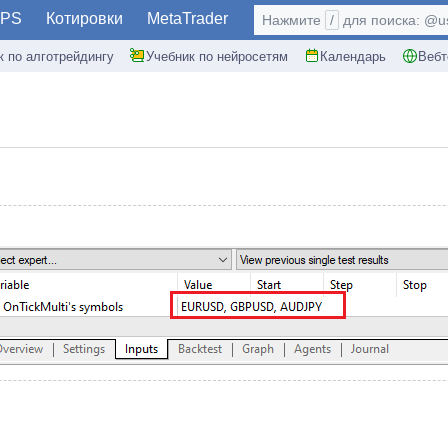
PS
Котировки
MetaTrader
Нажмите
/
для поиска: @use
к по алготрейдингу
Учебник по нейросетям
Календарь
Вебт