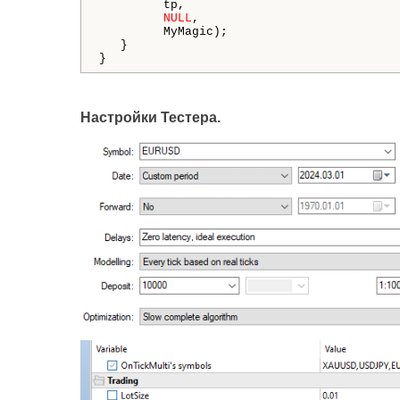
         tp,

NULL
,

         MyMagic);

   }

}
Настройки Тестера.