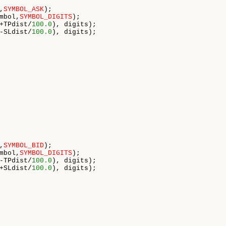
,
SYMBOL_ASK
);

mbol,
SYMBOL_DIGITS
);

+TPdist/
100.0
), digits);

-SLdist/
100.0
), digits);

,
SYMBOL_BID
);

mbol,
SYMBOL_DIGITS
);

-TPdist/
100.0
), digits);

+SLdist/
100.0
), digits);
