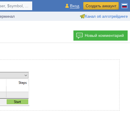
r, $symbol, ...
Вход
Создать аккаунт
ерминал
Канал об алготрейдинге
Новый комментарий