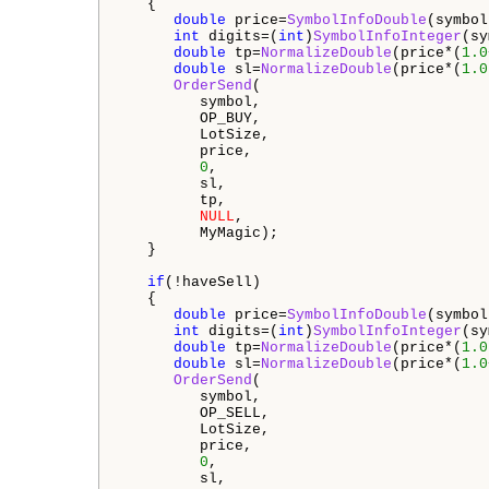
   {

double
 price=
SymbolInfoDouble
(symbol
int
 digits=(
int
)
SymbolInfoInteger
(sy
double
 tp=
NormalizeDouble
(price*(
1.0
double
 sl=
NormalizeDouble
(price*(
1.0
OrderSend
(

         symbol,

         OP_BUY,

         LotSize,

         price,

0
,

         sl,

         tp,

NULL
,

         MyMagic);

   }

if
(!haveSell)

   {

double
 price=
SymbolInfoDouble
(symbol
int
 digits=(
int
)
SymbolInfoInteger
(sy
double
 tp=
NormalizeDouble
(price*(
1.0
double
 sl=
NormalizeDouble
(price*(
1.0
OrderSend
(

         symbol,

         OP_SELL,

         LotSize,

         price,

0
,

         sl,
