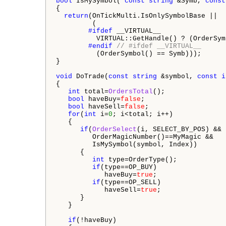
bool
 IsMySymbol( 
const
string
 &Symb, 
const
{

return
(OnTickMulti.IsOnlySymbolBase ||

         (

#ifdef 
__VIRTUAL__

          VIRTUAL::GetHandle() ? (OrderSym
#endif 
// #ifdef __VIRTUAL__
          (OrderSymbol() == Symb)));

}

void
 DoTrade(
const
string
 &symbol, 
const
i
{

int
 total=
OrdersTotal
();

bool
 haveBuy=
false
;

bool
 haveSell=
false
;

for
(
int
 i=
0
; i<total; i++)

   {

if
(
OrderSelect
(i, SELECT_BY_POS) &&

         OrderMagicNumber()==MyMagic &&

         IsMySymbol(symbol, Index))

      {

int
 type=OrderType();

if
(type==OP_BUY)

            haveBuy=
true
;

if
(type==OP_SELL)

            haveSell=
true
;

      }

   }

if
(!haveBuy)
