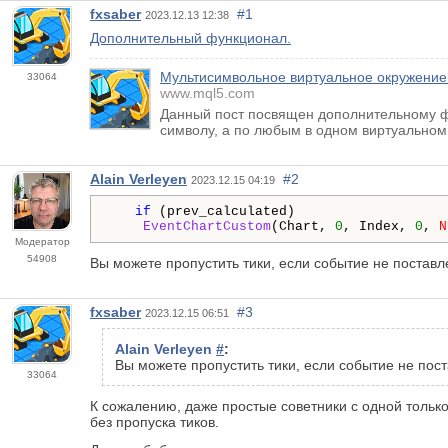
fxsaber
#1
2023.12.13 12:38
Дополнительный функционал.
Мультисимвольное виртуальное окружение
33064
www.mql5.com
Данный пост посвящен дополнительному фун
символу, а по любым в одном виртуальном
Alain Verleyen
#2
2023.12.15 04:19
if
 (prev_calculated)

EventChartCustom
(Chart, 
0
, Index, 
0
, 
N
Модератор
54908
Вы можете пропустить тики, если событие не поставл
fxsaber
#3
2023.12.15 06:51
Alain Verleyen
#
:
Вы можете пропустить тики, если событие не пос
33064
К сожалению, даже простые советники с одной только
без пропуска тиков.