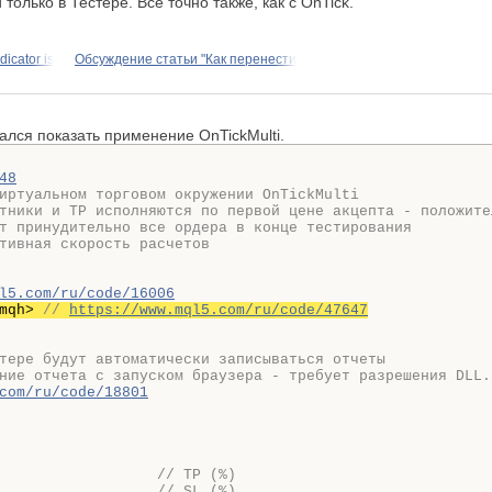
олько в Тестере. Все точно также, как с OnTick.
icator is
Обсуждение статьи "Как перенести
ался показать применение OnTickMulti.
48
иртуальном торговом окружении OnTickMulti

тники и TP исполняются по первой цене акцепта - положите
т принудительно все ордера в конце тестирования

тивная скорость расчетов

l5.com/ru/code/16006
mqh> 
// 
https://www.mql5.com/ru/code/47647
тере будут автоматически записываться отчеты

ние отчета с запуском браузера - требует разрешения DLL.

com/ru/code/18801
                  
// TP (%)
                  
// SL (%)