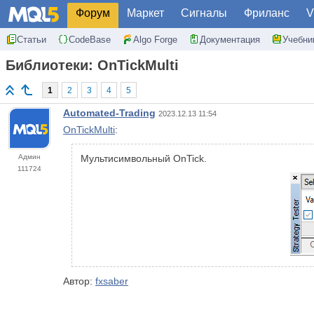
Форум
Маркет
Сигналы
Фриланс
V
Статьи
CodeBase
Algo Forge
Документация
Учебни
Библиотеки: OnTickMulti
1
2
3
4
5
Automated-Trading
2023.12.13 11:54
OnTickMulti
:
Админ
Мультисимвольный OnTick.
111724
Автор:
fxsaber