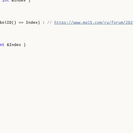
int
 &Index )

bolID() == Index) : 
// 
https://www.mql5.com/ru/forum/282
nt
 &Index )
