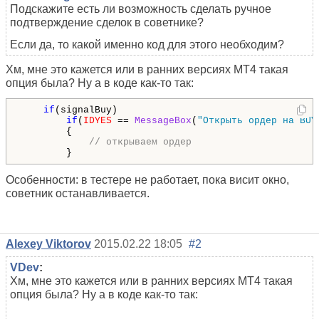
Подскажите есть ли возможность сделать ручное
подтверждение сделок в советнике?
Если да, то какой именно код для этого необходим?
Хм, мне это кажется или в ранних версиях МТ4 такая
опция была? Ну а в коде как-то так:
if
(signalBuy)

if
(
IDYES
 == 
MessageBox
(
"Открыть ордер на BUY
        {

// открываем ордер
Особенности: в тестере не работает, пока висит окно,
советник останавливается.
Alexey Viktorov
2015.02.22 18:05
#2
VDev
:
Хм, мне это кажется или в ранних версиях МТ4 такая
опция была? Ну а в коде как-то так: