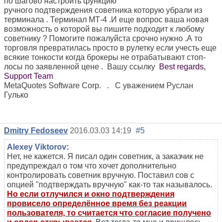
по шагово настроить функцию
ручного подтверждения советника которую убрали из
терминала . Терминал МТ-4 .И еще вопрос ваша новая
возможность о которой вы пишите подходит к любому
советнику ? Помогите пожалуйста срочно нужно .А то
торговля превратилась просто в рулетку если учесть еще
всякие тонкости когда брокеры не отрабатывают стоп-
лосы по заявленной цене . Вашу ссылку
Best regards,
Support Team
MetaQuotes Software Corp. . С уважением Руслан
Гулько
Dmitry Fedoseev
2016.03.03 14:19
#5
Alexey Viktorov
:
Нет, не кажется. Я писал один советник, а заказчик не
предупреждал о том что хочет дополнительно
контролировать советник вручную. Поставил сов с
опцией "подтверждать вручную" как-то так называлось.
Но если отлучился и окно подтверждения
провисело определённое время без реакции
пользователя, то считается что согласие получено