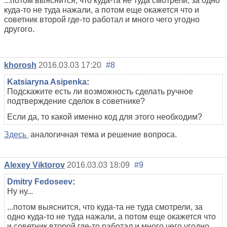
...потом выяснится, что куда-та не туда смотрели, за одно
куда-то не туда нажали, а потом еще окажется что и
советник второй где-то работал и много чего угодно
другого.
khorosh
2016.03.03 17:20
#8
Katsiaryna Asipenka
:
Подскажите есть ли возможность сделать ручное
подтверждение сделок в советнике?
Если да, то какой именно код для этого необходим?
Здесь
аналогичная тема и решение вопроса.
Alexey Viktorov
2016.03.03 18:09
#9
Dmitry Fedoseev
:
Ну ну...
...потом выяснится, что куда-та не туда смотрели, за
одно куда-то не туда нажали, а потом еще окажется что
и советник второй где-то работал и много чего угодно