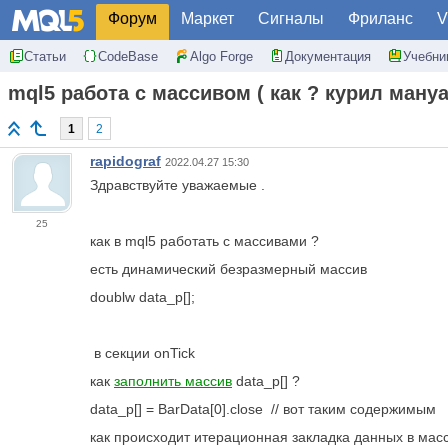
Форум
Маркет
Сигналы
Фриланс
V
Статьи
CodeBase
Algo Forge
Документация
Учебни
mql5 работа с массивом ( как ? курил ману
1
2
rapidograf
2022.04.27 15:30
Здравствуйте уважаемые .
25
как в mql5 работать с массивами ?
есть динамический безразмерный массив
doublw data_p[];
в секции onTick
как
заполнить массив
data_p[]
?
data_p[] = BarData[0].close // вот таким содержимым
как происходит итерационная закладка данных в ма