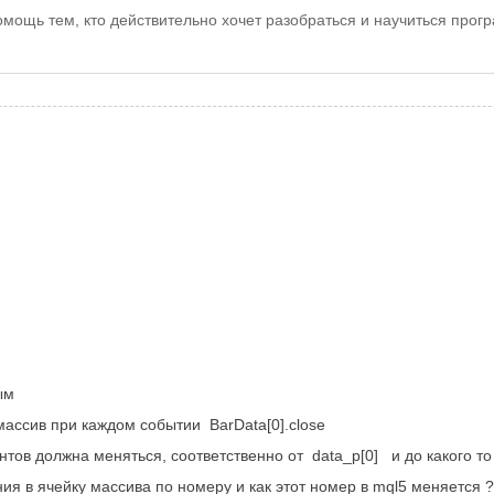
помощь тем, кто действительно хочет разобраться и научиться про
ым
 массив при каждом событии
BarData[0].close
нтов должна меняться, соответственно от
data_p[0] и до какого 
ния в ячейку массива по номеру и как этот номер в mql5 меняется 