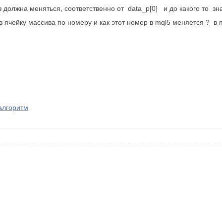
в должна меняться, соответственно от
data_p[0] и до какого то з
в ячейку массива по номеру и как этот номер в mql5 меняется ? в 
алгоритм