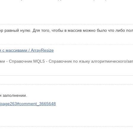
 равный нулю. Для того, чтобы в массив можно было что либо пол
с массивами / ArrayResize
ами - Справочник MQL5 - Справочник по языку алгоритмического/ав
и заполнении.
55/page263#comment_3665648