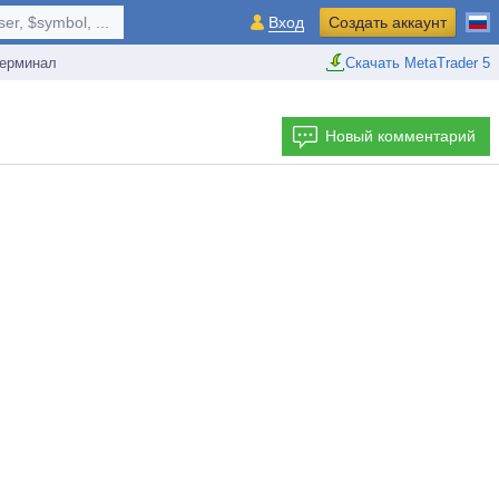
r, $symbol, ...
Вход
Создать аккаунт
ерминал
Скачать MetaTrader 5
Новый комментарий