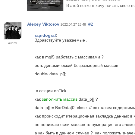
В этой ветке я хочу начать свою 
Alexey Viktorov
#2
2022.04.27 15:48
rapidograf
:
Здравствуйте уважаемые .
43569
как в mql5 работать с массивами ?
есть динамический безразмерный массив
doublw data_p[];
в секции onTick
как
заполнить массив
data_p[]
?
data_p[] = BarData[0].close // вот таким содержим
как происходит итерационная закладка данных в
не понимаю если массив то нумерация его элеме
а как быть в данном случае ? как положить значе