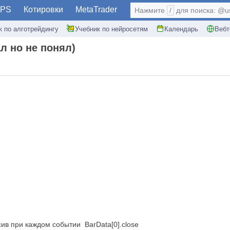
PS
Котировки
MetaTrader
Нажмите
/
для поиска: @use
к по алготрейдингу
Учебник по нейросетям
Календарь
Вебт
ал но не понял)
ссив при каждом событии
BarData[0].close