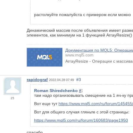
растолкуйте пожалуйста с примером если можно
Динамический массив после объявления имеет размер
элементов, как минимум на 1 функцией ArrayResize()
Документация по MQL5: Операции 
www.mql5.com
ArrayResize - Операции с массив
rapidograf
#3
2022.04.28 07:49
Roman Shiredchenko
#
:
там надо организовывать смещение на 1 яч-ку пр
25
Вот еще тут
https://www.mql5.com/ru/forum/1454
Вот для общего случая гляньте с этой страницы:
https://www.mql5.com/ru/forum/160683/page1950
спасибо .