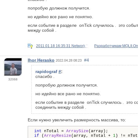
попробую должнож получится.
но идейно все рано не понятно.
если событие в разделе onTick случилось . это собы
между собой .
2011.01.18 16:35:31 Network '':
Разработчикам MQLII.Оп
Ihor Herasko
#4
2022.04.28 08:23
rapidograf
#
:
спасибо .
32068
попробую должнож получится.
но идейно все рано не понятно.
если событие в разделе onTick случилось . это с
соединить между собой .
Если нужно увеличить размерность массива, то:
int
 nTotal = 
ArraySize
if
 (
ArrayResize
(array, nTotal + 
1
) != nTot