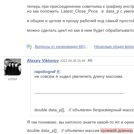
теперь при присоединении советника к графику инст
но как положить Latest_Close_Price в data_p с уве
в общем и целом я прошу рабочий код самый простой 
можно сделать цикл но как в нем будет обрабатыватся
Вопросы от начинающих MQL5
Несколько общих вопро
Alexey Viktorov
#6
2022.04.28 15:49
rapidograf
#
:
не совсем я ходел увеличить длину массива
43569
------------------------------------------------------------
double data_p[]; // объявлен безразмерный масси
Я так понимаю, вы неплохо знаете какой-то яп и орие
double data_p[]; // объявлен массив
нулевой длинны