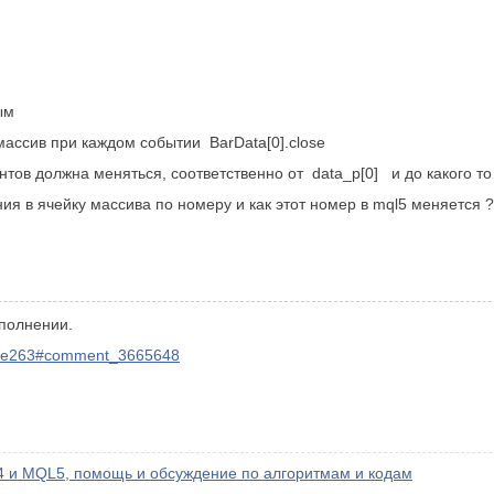
ым
 массив при каждом событии
BarData[0].close
нтов должна меняться, соответственно от
data_p[0] и до какого 
ния в ячейку массива по номеру и как этот номер в mql5 меняется 
аполнении.
page263#comment_3665648
 и MQL5, помощь и обсуждение по алгоритмам и кодам