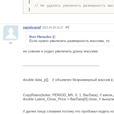
{

// Не удалось увеличить размерность мас
}
rapidograf
#5
2022.04.28 15:27
Ihor Herasko
#
:
Если нужно увеличить размерность массива, то:
25
не совсем я ходел увеличить длину массива
------------------------------------------------------------
double data_p[]; // объявлен безразмерный массив в
CopyRates(ticker, PERIOD_M5, 0, 1, BarData); // взяли
double Latest_Close_Price = BarData[0].close; // вын
// далее пишу словами потому что пробовал кодить но