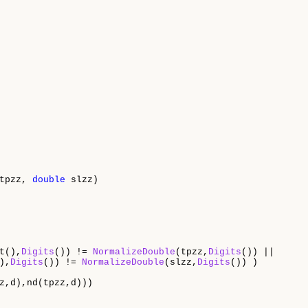
tpzz, 
double
 slzz)

t(),
Digits
()) != 
NormalizeDouble
(tpzz,
Digits
()) ||

),
Digits
()) != 
NormalizeDouble
(slzz,
Digits
()) )

z,d),nd(tpzz,d)))
