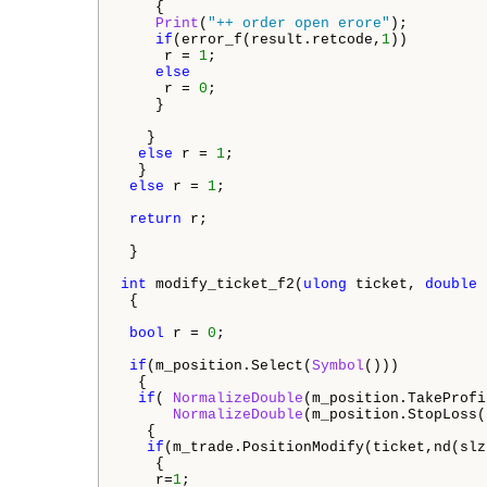
    {

Print
(
"++ order open erore"
);

if
(error_f(result.retcode,
1
))

     r = 
1
;

else
     r = 
0
;

    }

   }

else
 r = 
1
;

  }

else
 r = 
1
;

return
 r;

 }

int
 modify_ticket_f2(
ulong
 ticket, 
double
 
 {

bool
 r = 
0
;

if
(m_position.Select(
Symbol
()))

  {

if
( 
NormalizeDouble
(m_position.TakeProfi
NormalizeDouble
(m_position.StopLoss(
   {

if
(m_trade.PositionModify(ticket,nd(slz
    {

    r=
1
;
