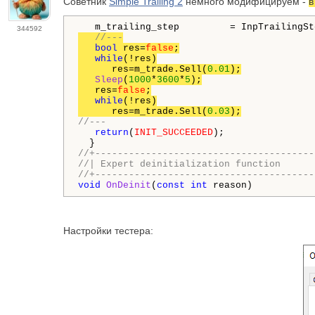
Советник
Simple Trailing 2
немного модифицируем -
в
344592
//---
bool
 res=
false
;

while
(!res)

      res=m_trade.Sell(
0.01
);

Sleep
(
1000
*
3600
*
5
);

   res=
false
;

while
(!res)

      res=m_trade.Sell(
0.03
);
//---
return
(
INIT_SUCCEEDED
);

//+---------------------------------------
//| Expert deinitialization function      
//+---------------------------------------
void
OnDeinit
(
const
int
 reason)
Настройки тестера: