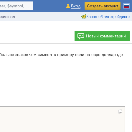
r, $symbol, ...
Вход
Создать аккаунт
ерминал
Канал об алготрейдинге
Новый комментарий
льше знаков чем символ. к примеру если на евро доллар где