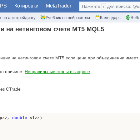
PS
Котировки
MetaTrader
Нажмите
/
для поиска: @use
к по алготрейдингу
Учебник по нейросетям
Календарь
Вебт
 на нетинговом счете MT5 MQL5
ции на нетинговом счете MT5 если цена при объединении имеет бо
по причине:
Неправильные стопы в запросе
рез CTrade
pzz, 
double
 slzz)
