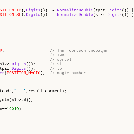
SITION_TP
),
Digits
()) != 
NormalizeDouble
(tpzz,
Digits
()) |
SITION_SL
),
Digits
()) != 
NormalizeDouble
(slzz,
Digits
()) )

P
;                   
// Тип торговой операции
                     
// тикет
                     
// symbol
slzz,
Digits
());      
// sl
tpzz,
Digits
());      
// tp
er
(
POSITION_MAGIC
);  
// magic number
tcode,
" | "
,result.comment);

,dts(slzz,d));

e==
10010
)
