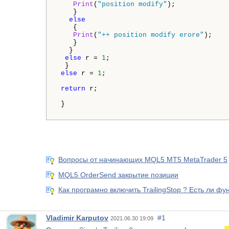
Print
(
"position modify"
);

    }

else
    {

Print
(
"++ position modify erore"
);

    }

   }

else
 r = 
1
;

  }

else
 r = 
1
;

return
 r;

 }

Вопросы от начинающих MQL5 MT5 MetaTrader 5
MQL5 OrderSend закрытие позиции
Как програмно включить TrailingStop ? Есть ли фу
Vladimir Karputov
#1
2021.06.30 19:09