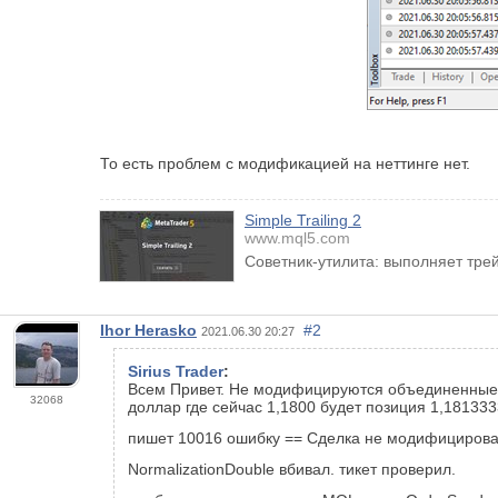
То есть проблем с модификацией на неттинге нет.
Simple Trailing 2
www.mql5.com
Советник-утилита: выполняет тре
Ihor Herasko
#2
2021.06.30 20:27
Sirius Trader
:
Всем Привет. Не модифицируются объединенные п
32068
доллар где сейчас 1,1800 будет позиция 1,181333
пишет 10016 ошибку == Cделка не модифицирова
NormalizationDouble вбивал. тикет проверил.