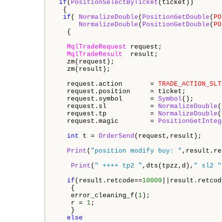
if
(
PositionSelectByTicket
(ticket))

  {

if
( 
NormalizeDouble
(
PositionGetDouble
(
PO
NormalizeDouble
(
PositionGetDouble
(
PO
   {

MqlTradeRequest
 request;

MqlTradeResult
  result;

   zm(request);

   zm(result);

   request.action       = 
TRADE_ACTION_SLT
   request.position     = ticket;         
   request.symbol       = 
Symbol
();       
   request.sl           = 
NormalizeDouble
(
   request.tp           = 
NormalizeDouble
(
   request.magic        = 
PositionGetInteg
int
 t = 
OrderSend
(request,result);

Print
(
"position modify buy: "
,result.re
Print
(
" ++++ tp2 "
,dts(tpzz,d),
" sl2 "
if
(result.retcode==
10009
||result.retcod
    {

    error_cleaning_f(
1
);

    r = 
1
;

    }

else