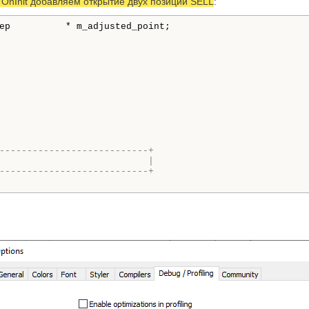
 OnInit добавляем открытие двух позиций SELL
:
---------------------------+
                           |
---------------------------+