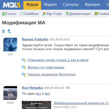
Форум
Маркет
Сигналы
Фриланс
V
Статьи
CodeBase
Algo Forge
Документация
Учебни
Модификация MA
Roman Fatkulin
2021.04.30 10:53
Здравствуйте всем. Существует ли такая модификация
только бычьих или только медвежьих свечей? Гугл ре
220
Открывать ордер только 1 раз в свече
Вопрос по советникам.
Напишу индикатор бесплатно
Ihor Herasko
#1
2021.04.30 11:20
По идее
вот
и
вот
.
Дифференциальный индикатор С
32065
www.mql5.com