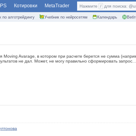
PS
Котировки
MetaTrader
Нажмите
/
для поиска: @use
к по алготрейдингу
Учебник по нейросетям
Календарь
Вебт
 Moving Avarage, в котором при расчете берется не сумма (наприме
зультатов не дал. Может, не могу правильно сформировать запрос..
ултонова