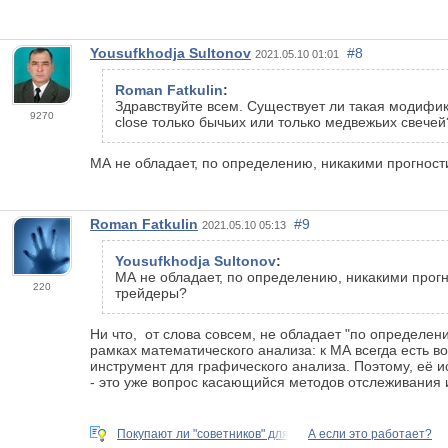
Yousufkhodja Sultonov
#8
2021.05.10 01:01
Roman Fatkulin
:
Здравствуйте всем. Существует ли такая модифика
9270
close только бычьих или только медвежьих свечей
МА не обладает, по определению, никакими прогност
Roman Fatkulin
#9
2021.05.10 05:13
Yousufkhodja Sultonov
:
МА не обладает, по определению, никакими прогн
220
трейдеры?
Ни что,
от слова совсем,
не обладает "по определени
рамках математического анализа: к МА всегда есть 
инструмент для графического анализа. Поэтому, её и
- это уже вопрос касающийся методов отслеживания 
Покупают ли "советников" для
А если это работает?