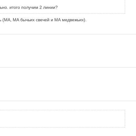
ьно. итого получим 2 линии?
ить (МА, МА бычьих свечей и МА медвежьих).