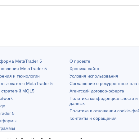
атформа
MetaTrader 5
О проекте
бновления
MetaTrader 5
Хроника сайта
рения и технологии
Условия использования
пользователя
MetaTrader 5
Соглашение о рекуррентных пла
х стратегий MQL5
Агентский договор-оферта
etwork
Политика конфиденциальности и
данных
rge
Политика в отношении cookie-фа
rader 5
Контакты и обращения
атформы
граммы