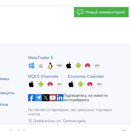
Новый комментарий
MetaTrader 5
MQL5 Channels
Economic Calendar
тежах
 защиты
Подпишитесь на новости
алготрейдинга
йлов
Не является брокером, нет реальных торговых
счетов
35 Dodekanisou str, Germasogeia,
4043, Limassol, Cyprus