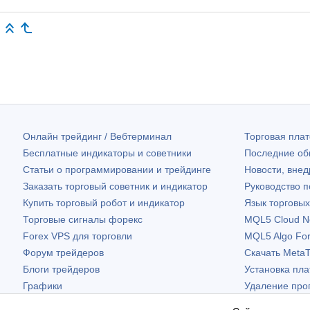
Онлайн трейдинг / Вебтерминал
Торговая пл
Бесплатные индикаторы и советники
Последние о
Статьи о программировании и трейдинге
Новости, внед
Заказать торговый советник и индикатор
Руководство 
Купить торговый робот и индикатор
Язык торговы
Торговые сигналы форекс
MQL5 Cloud N
Forex VPS для торговли
MQL5 Algo Fo
Форум трейдеров
Скачать
MetaT
Блоги трейдеров
Установка пл
Графики
Удаление про
Бесплатные виджеты