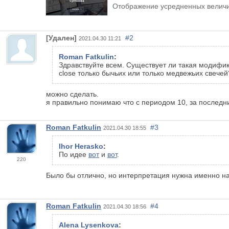
Отображение усредненных величи
[Удален]
#2
2021.04.30 11:21
Roman Fatkulin
:
Здравствуйте всем. Существует ли такая модифика
close только бычьих или только медвежьих свечей
можно сделать.
я правильно понимаю что с периодом 10, за последни
Roman Fatkulin
#3
2021.04.30 18:55
Ihor Herasko
:
По идее
вот
и
вот
.
220
Было бы отлично, но интерпретация нужна именно на
Roman Fatkulin
#4
2021.04.30 18:56
Alena Lysenkova
: