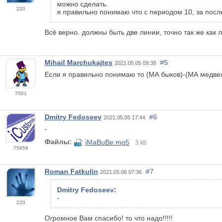
можно сделать.
220
я правильно понимаю что с периодом 10, за посл
Всё верно. должны быть две линии, точно так же как 
Mihail Marchukajtes
#5
2021.05.05 09:38
Если я правильно понимаю то (МА быков)-(МА медве
7501
Dmitry Fedoseev
#6
2021.05.05 17:44
-
Файлы:
iMaBuBe.mq5
3 kb
75958
Roman Fatkulin
#7
2021.05.06 07:36
Dmitry Fedoseev
:
-
220
Огромное Вам спасибо! то что надо!!!!!