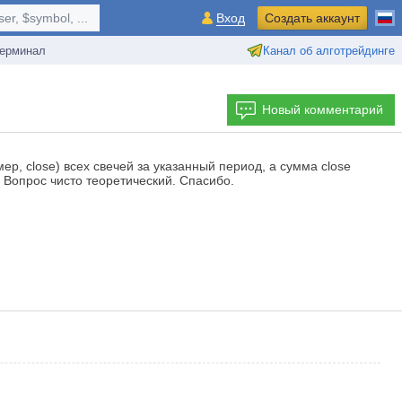
r, $symbol, ...
Вход
Создать аккаунт
ерминал
Канал об алготрейдинге
Новый комментарий
р, close) всех свечей за указанный период, а сумма close
. Вопрос чисто теоретический. Спасибо.