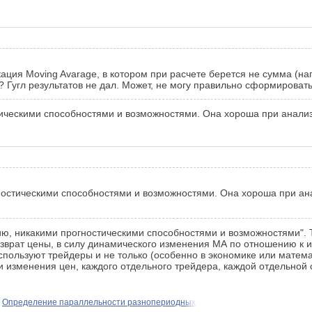
ция Moving Avarage, в котором при расчете берется не сумма (нап
? Гугл результатов не дал. Может, не могу правильно сформировать
ическими способностями и возможностями. Она хороша при анализе
остическими способностями и возможностями. Она хороша при анал
ю, никакими прогностическими способностями и возможностями". 
возврат цены, в силу динамического изменения МА по отношению к
спользуют трейдеры и не только (особенно в экономике или математ
и изменения цен, каждого отдельного трейдера, каждой отдельной 
Определение параллельности разнопериодных Moving