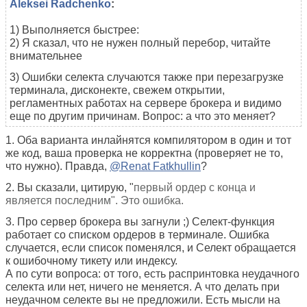
Aleksei Radchenko
:
1) Выполняется быстрее:
2) Я сказал, что не нужен полный перебор, читайте
внимательнее
3) Ошибки селекта случаются также при перезагрузке
терминала, дисконекте, свежем открытии,
регламентных работах на сервере брокера и видимо
еще по другим причинам. Вопрос: а что это меняет?
1. Оба варианта инлайнятся компилятором в один и тот
же код, ваша проверка не корректна (проверяет не то,
что нужно). Правда,
@Renat Fatkhullin
?
2. Вы сказали, цитирую, "
первый ордер с конца и
является последним". Это ошибка.
3. Про сервер брокера вы загнули ;) Селект-функция
работает со списком ордеров в терминале. Ошибка
случается, если список поменялся, и Селект обращается
к ошибочному тикету или индексу.
А по сути вопроса: от того, есть распринтовка неудачного
селекта или нет, ничего не меняется. А что делать при
неудачном селекте вы не предложили. Есть мысли на