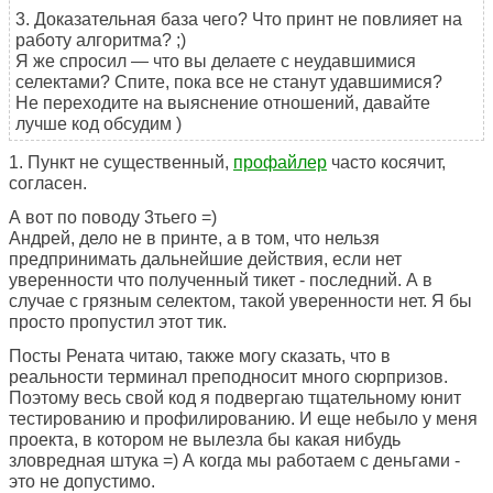
3. Доказательная база чего? Что принт не повлияет на
работу алгоритма? ;)
Я же спросил — что вы делаете с неудавшимися
селектами? Спите, пока все не станут удавшимися?
Не переходите на выяснение отношений, давайте
лучше код обсудим )
1. Пункт не существенный,
профайлер
часто косячит,
согласен.
А вот по поводу 3тьего =)
Андрей, дело не в принте, а в том, что нельзя
предпринимать дальнейшие действия, если нет
уверенности что полученный тикет - последний. А в
случае с грязным селектом, такой уверенности нет. Я бы
просто пропустил этот тик.
Посты Рената читаю, также могу сказать, что в
реальности терминал преподносит много сюрпризов.
Поэтому весь свой код я подвергаю тщательному юнит
тестированию и профилированию. И еще небыло у меня
проекта, в котором не вылезла бы какая нибудь
зловредная штука =) А когда мы работаем с деньгами -
это не допустимо.