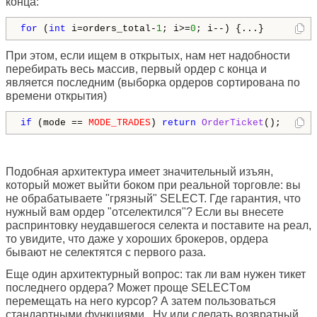
конца:
for
 (
int
 i=orders_total-
1
; i>=
0
; i--) {...}
При этом, если ищем в открытых, нам нет надобности
перебирать весь массив, первый ордер с конца и
является последним (выборка ордеров сортирована по
времени открытия)
if
 (mode == 
MODE_TRADES
) 
return
OrderTicket
Подобная архитектура имеет значительный изъян,
который может выйти боком при реальной торговле: вы
не обрабатываете "грязный" SELECT. Где гарантия, что
нужный вам ордер "отселектился"? Если вы внесете
распринтовку неудавшегося селекта и поставите на реал,
то увидите, что даже у хороших брокеров, ордера
бывают не селектятся с первого раза.
Еще один архитектурный вопрос: так ли вам нужен тикет
последнего ордера? Может проще SELECTом
перемещать на него курсор? А затем пользоваться
стандартными функциями. Ну или сделать возвратный