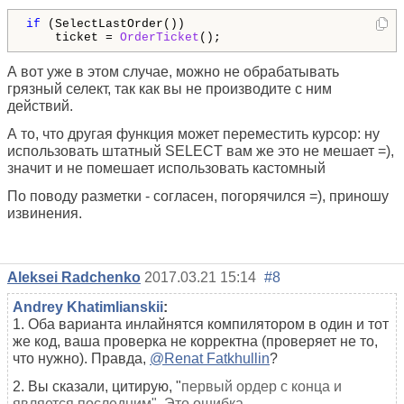
if
 (SelectLastOrder()) 

    ticket = 
OrderTicket
();
А вот уже в этом случае, можно не обрабатывать
грязный селект, так как вы не производите с ним
действий.
А то, что другая функция может переместить курсор: ну
использовать штатный SELECT вам же это не мешает =),
значит и не помешает использовать кастомный
По поводу разметки - согласен, погорячился =), приношу
извинения.
Aleksei Radchenko
2017.03.21 15:14
#8
Andrey Khatimlianskii
:
1. Оба варианта инлайнятся компилятором в один и тот
же код, ваша проверка не корректна (проверяет не то,
что нужно). Правда,
@Renat Fatkhullin
?
2. Вы сказали, цитирую, "
первый ордер с конца и
является последним". Это ошибка.