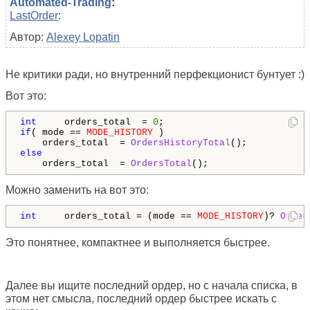
Automated-Trading
:
LastOrder
:
Автор:
Alexey Lopatin
Не критики ради, но внутренний перфекционист бунтует :)
Вот это:
int
     orders_total  = 
0
if
( mode == 
MODE_HISTORY
 )

    orders_total  = 
OrdersHistoryTotal
else
    orders_total  = 
OrdersTotal
();
Можно заменить на вот это:
int
     orders_total = (mode == 
MODE_HISTORY
)? 
Order
Это понятнее, компактнее и выполняется быстрее.
Далее вы ищите последний ордер, но с начала списка, в
этом нет смысла, последний ордер быстрее искать с