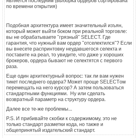
является последним (выборка ордеров сортирована
по времени открытия)
Подобная архитектура имеет значительный изъян,
который может выйти боком при реальной торговле:
вы не обрабатываете "грязный" SELECT. Где
гарантия, что нужный вам ордер "отселектился"? Если
вы внесете распринтовку неудавшегося селекта и
поставите на реал, то увидите, что даже у хороших
брокеров, ордера бывают не селектятся с первого
раза.
Еще один архитектурный вопрос: так ли вам нужен
тикет последнего ордера? Может проще SELECTом
перемещать на него курсор? А затем пользоваться
стандартными функциями. Ну или сделать
возвратный параметр на структуру ордера.
Далее все те-же проблемы...
P.S. И прибивайте скобки к содержимому, это не
только стандарт разметки кода, но также и
общепринятый издательский стандарт.