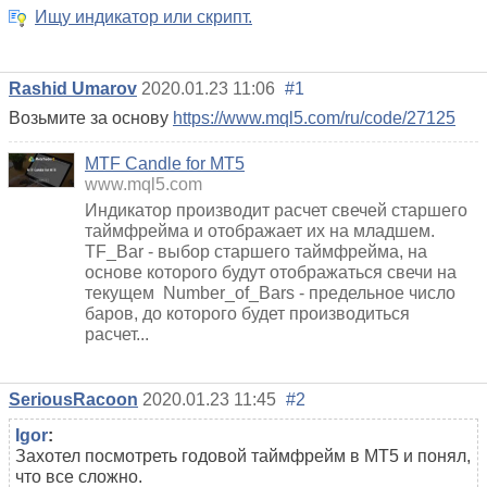
Ищу индикатор или скрипт.
Rashid Umarov
2020.01.23 11:06
#1
Возьмите за основу
https://www.mql5.com/ru/code/27125
MTF Candle for MT5
www.mql5.com
Индикатор производит расчет свечей старшего
таймфрейма и отображает их на младшем.
TF_Bar - выбор старшего таймфрейма, на
основе которого будут отображаться свечи на
текущем Number_of_Bars - предельное число
баров, до которого будет производиться
расчет...
SeriousRacoon
2020.01.23 11:45
#2
Igor
:
Захотел посмотреть годовой таймфрейм в MT5 и понял,
что все сложно.