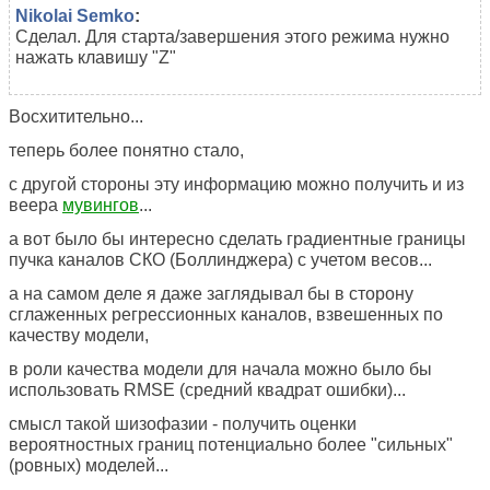
Nikolai Semko
:
Сделал. Для старта/завершения этого режима нужно
нажать клавишу "Z"
Восхитительно...
теперь более понятно стало,
с другой стороны эту информацию можно получить и из
веера
мувингов
...
а вот было бы интересно сделать градиентные границы
пучка каналов СКО (Боллинджера) с учетом весов...
а на самом деле я даже заглядывал бы в сторону
сглаженных регрессионных каналов, взвешенных по
качеству модели,
в роли качества модели для начала можно было бы
использовать RMSE (средний квадрат ошибки)...
смысл такой шизофазии - получить оценки
вероятностных границ потенциально более "сильных"
(ровных) моделей...