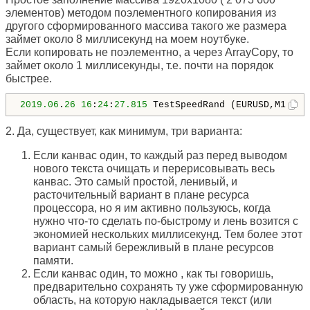
элементов) методом поэлементного копирования из
другого сформированного массива такого же размера
займет около 8 миллисекунд на моем ноутбуке.
Если копировать не поэлементно, а через ArrayCopy, то
займет около 1 миллисекунды, т.е. почти на порядок
быстрее.
2019.06
.
26
16
:
24
:
27.815
 TestSpeedRand (EURUSD,M1)   
2. Да, существует, как минимум, три варианта:
Если канвас один, то каждый раз перед выводом
нового текста очищать и перерисовывать весь
канвас. Это самый простой, ленивый, и
расточительный вариант в плане ресурса
процессора, но я им активно пользуюсь, когда
нужно что-то сделать по-быстрому и лень возится с
экономией нескольких миллисекунд. Тем более этот
вариант самый бережливый в плане ресурсов
памяти.
Если канвас один, то можно , как ты говоришь,
предварительно сохранять ту уже сформированную
область, на которую накладывается текст (или