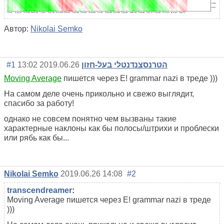
Автор:
Nikolai Semko
#1
2019.06.26 13:02
הטרנסצנדנטלי בעל-חזון
Moving Average
пишется через E! grammar nazi в треде )))
На самом деле очень прикольно и свежо выглядит,
спасибо за работу!
однако не совсем понятно чем вызваны такие
характерные наклоны как бы полосы/штрихи и проблески
или рябь как бы...
Nikolai Semko
2019.06.26 14:08
#2
transcendreamer
:
Moving Average пишется через E! grammar nazi в треде
)))