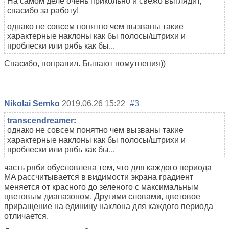
На самом деле очень прикольно и свежо выглядит,
спасибо за работу!
однако не совсем понятно чем вызваны такие
характерные наклоны как бы полосы/штрихи и
проблески или рябь как бы...
Спасибо, поправил. Бывают помутнения))
Nikolai Semko
2019.06.26 15:22
#3
transcendreamer
:
однако не совсем понятно чем вызваны такие
характерные наклоны как бы полосы/штрихи и
проблески или рябь как бы...
часть ряби обусловлена тем, что для каждого периода
MA рассчитывается в видимости экрана градиент
меняется от красного до зеленого с максимальным
цветовым диапазоном. Другими словами, цветовое
приращение на единицу наклона для каждого периода
отличается.