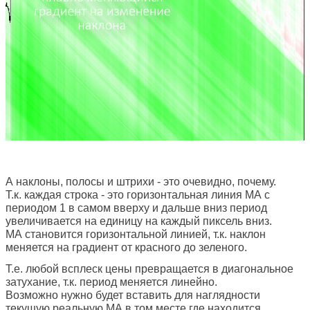
А наклоны, полосы и штрихи - это очевидно, почему.
Т.к. каждая строка - это горизонтальная линия МА с
периодом 1 в самом вверху и дальше вниз период
увеличивается на единицу на каждый пиксель вниз.
МА становится горизонтальной линией, т.к. наклон
меняется на градиент от красного до зеленого.
Т.е. любой всплеск цены превращается в диагональное
затухание, т.к. период меняется линейно.
Возможно нужно будет вставить для наглядности
текущую реальную МА в том месте где находится