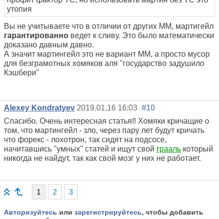
утопия
Вы не учитываете что в отличии от других ММ, мартигейл
гарантированно
ведет к сливу. Это было математически
доказано давным давно.
А значит мартингейл это не вариант ММ, а просто мусор
для безграмотных хомяков аля "государство задушило
Кэшбери"
Alexey Kondratyev
2019.01.16 16:03
#10
Спасибо. Очень интересная статья!! Хомяки кричащие о
том, что мартингейл - зло, через пару лет будут кричать
что форекс - лохотрон, так сидят на подсосе,
начитавшись "умных" статей и ищут свой
грааль
который
никогда не найдут, так как свой мозг у них не работает.
1
2
3
Авторизуйтесь
или
зарегистрируйтесь
, чтобы добавить