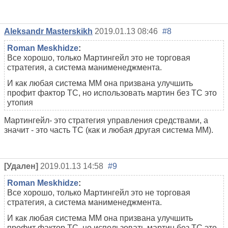
Aleksandr Masterskikh
2019.01.13 08:46
#8
Roman Meskhidze
:
Все хорошо, только Мартингейл это не торговая
стратегия, а система манименеджмента.
И как любая система ММ она призвана улучшить
профит фактор ТС, но использовать мартин без ТС это
утопия
Мартингейл- это стратегия управления средствами, а
значит - это часть ТС (как и любая другая система ММ).
[Удален]
2019.01.13 14:58
#9
Roman Meskhidze
:
Все хорошо, только Мартингейл это не торговая
стратегия, а система манименеджмента.
И как любая система ММ она призвана улучшить
профит фактор ТС, но использовать мартин без ТС это