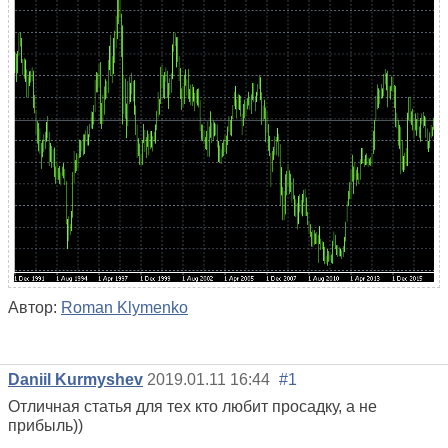
Автор:
Roman Klymenko
Daniil Kurmyshev
2019.01.11 16:44
#1
Отличная статья для тех кто любит просадку, а не
прибыль))