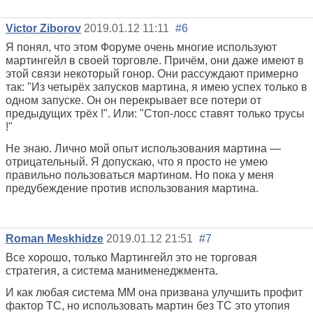
Victor Ziborov
2019.01.12 11:11
#6
Я понял, что этом Форуме очень многие используют
мартингейл в своей торговле. Причём, они даже имеют в
этой связи некоторый гонор. Они рассуждают примерно
так: "Из четырёх запусков мартина, я имею успех только в
одном запуске. Он он перекрывает все потери от
предыдущих трёх !". Или: "Стоп-лосс ставят только трусы
!"
Не знаю. Лично мой опыт использования мартина —
отрицательный. Я допускаю, что я просто не умею
правильно пользоваться мартином. Но пока у меня
предубеждение против использования мартина.
Roman Meskhidze
2019.01.12 21:51
#7
Все хорошо, только Мартингейл это не торговая
стратегия, а система манименеджмента.
И как любая система ММ она призвана улучшить профит
фактор ТС, но использовать мартин без ТС это утопия