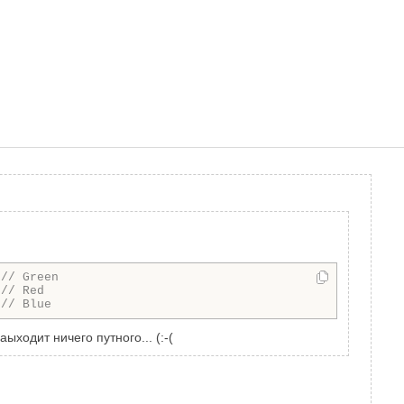
 
// Green
 
// Red
 
// Blue
ходит ничего путного... (:-(