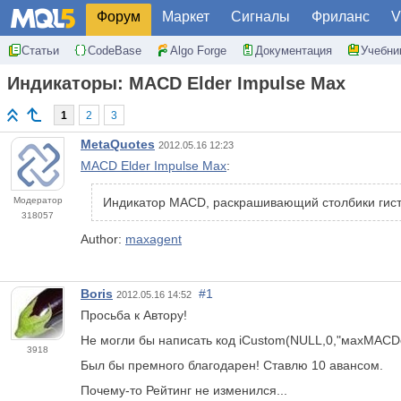
Форум
Маркет
Сигналы
Фриланс
V
Статьи
CodeBase
Algo Forge
Документация
Учебни
Индикаторы: MACD Elder Impulse Max
1
2
3
MetaQuotes
2012.05.16 12:23
MACD Elder Impulse Max
:
Модератор
Индикатор MACD, раскрашивающий столбики гист
318057
Author:
maxagent
Boris
#1
2012.05.16 14:52
Просьба к Автору!
Не могли бы написать код iCustom(NULL,0,"махМАСDc
3918
Был бы премного благодарен! Ставлю 10 авансом.
Почему-то Рейтинг не изменился...