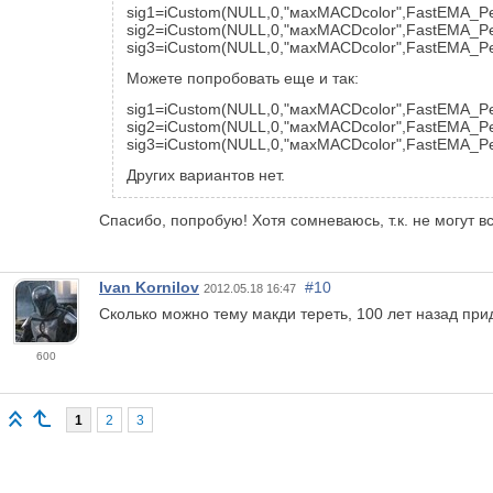
sig1=iCustom(NULL,0,"махМАСDcolor",FastEMA_Per
sig2=iCustom(NULL,0,"махМАСDcolor",FastEMA_Per
sig3=iCustom(NULL,0,"махМАСDcolor",FastEMA_Peri
Можете попробовать еще и так:
sig1=iCustom(NULL,0,"махМАСDcolor",FastEMA_Per
sig2=iCustom(NULL,0,"махМАСDcolor",FastEMA_Per
sig3=iCustom(NULL,0,"махМАСDcolor",FastEMA_Peri
Других вариантов нет.
Спасибо, попробую! Хотя сомневаюсь, т.к. не могут 
Ivan Kornilov
#10
2012.05.18 16:47
Сколько можно тему макди тереть, 100 лет назад прид
600
1
2
3