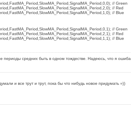
iod,FastMA_Period,SlowMA_Period,SignalMA_Period,0,0); // Green
iod,FastMA_Period,SlowMA_Period,SignalMA_Period,2,0); // Red
od,FastMA_Period,SlowMA_Period,SignalMA_Period,1,0); // Blue
iod,FastMA_Period,SlowMA_Period,SignalMA_Period,0,1); // Green
iod,FastMA_Period,SlowMA_Period,SignalMA_Period,2,1); // Red
od,FastMA_Period,SlowMA_Period,SignalMA_Period,1,1); // Blue
все периоды средних быть в одном тождестве. Надеюсь, что я ошиба
умали и все трут и трут, пока бы что нибудь новое придумать =))