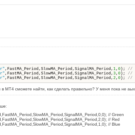
r"
,FastMA_Period,SlowMA_Period,SignalMA_Period,
1
,
0
); 
// 
r"
,FastMA_Period,SlowMA_Period,SignalMA_Period,
3
,
0
); 
// 
r"
,FastMA_Period,SlowMA_Period,SignalMA_Period,
2
,
0
); 
// 
в МТ4 сможете найти, как сделать правильно? У меня пока не аыход
чше:
FastMA_Period,SlowMA_Period,SignalMA_Period,0,0); // Green
FastMA_Period,SlowMA_Period,SignalMA_Period,2,0); // Red
FastMA_Period,SlowMA_Period,SignalMA_Period,1,0); // Blue