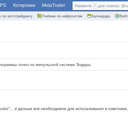
PS
Котировки
MetaTrader
Нажмите
/
для поиска: @use
к по алготрейдингу
Учебник по нейросетям
Календарь
Вебт
ограммы точно по импульсной системе Элдера.
olor",.. и дальше всё необходимое для использования в советнике