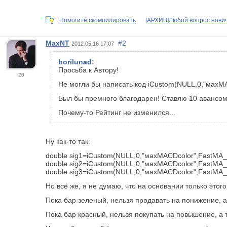
Помогите скомпилировать
[АРХИВ]Любой вопрос нович
MaxNT
#2
2012.05.16 17:07
borilunad
:
Просьба к Автору!
20
Не могли бы написать код iCustom(NULL,0,"махМА
Был бы премного благодарен! Ставлю 10 авансом
Почему-то Рейтинг не изменился...
Ну как-то так:
double sig1=iCustom(NULL,0,"махМАСDcolor",FastMA_P
double sig2=iCustom(NULL,0,"махМАСDcolor",FastMA_P
double sig3=iCustom(NULL,0,"махМАСDcolor",FastMA_Pe
Но всё же, я не думаю, что на основании только этог
Пока бар зеленый, нельзя продавать на понижение, а
Пока бар красный, нельзя покупать на повышение, а 