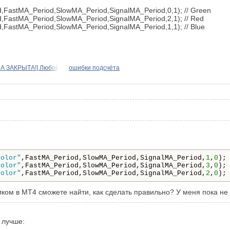
FastMA_Period,SlowMA_Period,SignalMA_Period,0,1); // Green
FastMA_Period,SlowMA_Period,SignalMA_Period,2,1); // Red
FastMA_Period,SlowMA_Period,SignalMA_Period,1,1); // Blue
А ЗАКРЫТА!] Любой
ошибки подсчёта
color"
,FastMA_Period,SlowMA_Period,SignalMA_Period,
1
,
0
);
color"
,FastMA_Period,SlowMA_Period,SignalMA_Period,
3
,
0
);
color"
,FastMA_Period,SlowMA_Period,SignalMA_Period,
2
,
0
);
ком в МТ4 сможете найти, как сделать правильно? У меня пока не аы
 лучше: