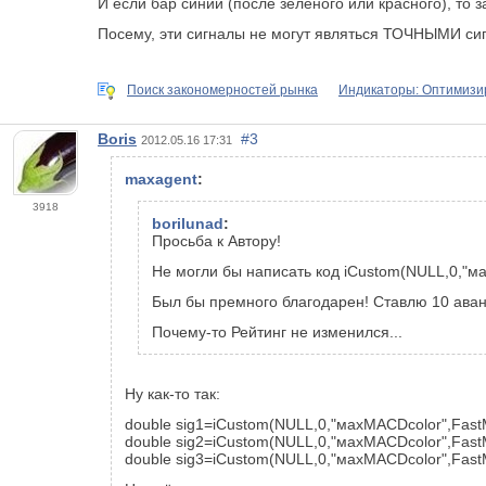
И если бар синий (после зеленого или красного), то з
Посему, эти сигналы не могут являться ТОЧНЫМИ с
Поиск закономерностей рынка
Индикаторы: Оптимиз
Boris
#3
2012.05.16 17:31
maxagent
:
3918
borilunad
:
Просьба к Автору!
Не могли бы написать код iCustom(NULL,0,"м
Был бы премного благодарен! Ставлю 10 ава
Почему-то Рейтинг не изменился...
Ну как-то так:
double sig1=iCustom(NULL,0,"махМАСDcolor",FastM
double sig2=iCustom(NULL,0,"махМАСDcolor",FastM
double sig3=iCustom(NULL,0,"махМАСDcolor",FastM