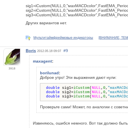
sig1=iCustom(NULL,0,"махМАСDcolor",FastEMA_Period,
sig2=iCustom(NULL,0,"махМАСDcolor",FastEMA_Period,
sig3=iCustom(NULL,0,"махМАСDcolor",FastEMA_Period,
Других вариантов нет.
Мультитаймфреймовые индикаторы
[ВНИМАНИЕ, ТЕМ
Boris
#9
2012.05.18 09:07
maxagent
:
3918
borilunad
:
Доброе утро! Эти выражения дают нули:
double
 sig1=
iCustom
(
NULL
,
0
,
"махМАСD
double
 sig2=
iCustom
(
NULL
,
0
,
"махМАСD
double
 sig3=
iCustom
(
NULL
,
0
,
"махМАСD
Проверьте сами! Может, по аналогии с советни
Извиняюсь, ошибся немного. Вот так должно быть