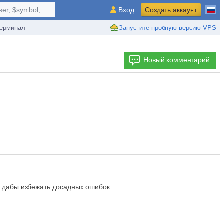
r, $symbol, ...
Вход
Создать аккаунт
ерминал
Запустите пробную версию VPS
Новый комментарий
, дабы избежать досадных ошибок.