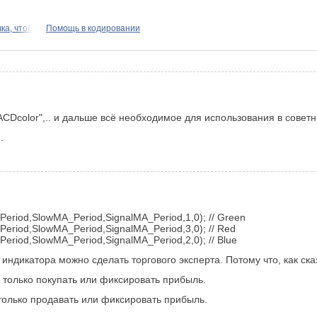
ка, чтоб
Помощь в кодировании
СDcolor",.. и дальше всё необходимое для использования в совет
.
eriod,SlowMA_Period,SignalMA_Period,1,0); // Green
eriod,SlowMA_Period,SignalMA_Period,3,0); // Red
riod,SlowMA_Period,SignalMA_Period,2,0); // Blue
о индикатора можно сделать торгового эксперта. Потому что, как ск
 только покупать или фиксировать прибыль.
только продавать или фиксировать прибыль.