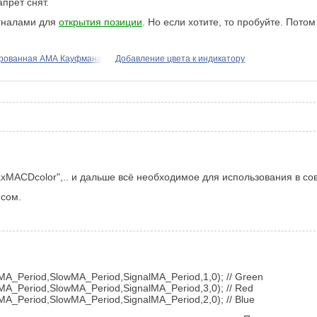
апрет снят.
игналами для
открытия позиции
. Но если хотите, то пробуйте. Пото
ированная АМА Кауфмана
Добавление цвета к индикатору
ахМАСDcolor",.. и дальше всё необходимое для использования в со
нсом.
A_Period,SlowMA_Period,SignalMA_Period,1,0); // Green
A_Period,SlowMA_Period,SignalMA_Period,3,0); // Red
A_Period,SlowMA_Period,SignalMA_Period,2,0); // Blue