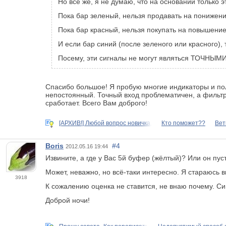
Но всё же, я не думаю, что на основании только э
Пока бар зеленый, нельзя продавать на понижени
Пока бар красный, нельзя покупать на повышение
И если бар синий (после зеленого или красного), т
Посему, эти сигналы не могут являться ТОЧНЫМИ 
Спасибо большое! Я пробую многие индикаторы и пол
непостоянный. Точный вход проблематичен, а фильтр
сработает. Всего Вам доброго!
[АРХИВ!] Любой вопрос новичка,
Кто поможет??
Вет
Boris
#4
2012.05.16 19:44
Извините, а где у Вас 5й буфер (жёлтый)? Или он пус
Может, неважно, но всё-таки интересно. Я стараюсь в
3918
К сожалению оценка не ставится, не внаю почему. Си
Доброй ночи!