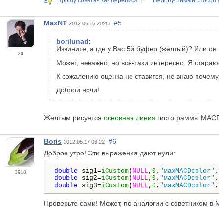
Прошу совета- Как переписать
Недопустимый способ
MaxNT
#5
2012.05.16 20:43
borilunad
:
Извините, а где у Вас 5й буфер (жёлтый)? Или он
20
Может, неважно, но всё-таки интересно. Я стараю
К сожалению оценка не ставится, не внаю почему.
Доброй ночи!
Желтым рисуется
основная линия
гистограммы MACD,
Boris
#6
2012.05.17 06:22
Доброе утро! Эти выражения дают нули:
double
 sig1=
iCustom
(
NULL
,
0
,
"махМАСDcolor"
,
3918
double
 sig2=
iCustom
(
NULL
,
0
,
"махМАСDcolor"
,
double
 sig3=
iCustom
(
NULL
,
0
,
"махМАСDcolor"
,
Проверьте сами! Может, по аналогии с советником в М