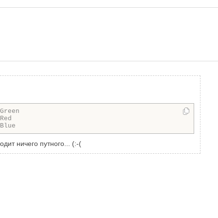
Green
Red
Blue
ит ничего путного... (:-(