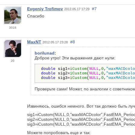
Evgeniy Trofimov
#7
2012.05.17 17:29
Спасибо
3018
MaxNT
#8
2012.05.17 23:28
borilunad
:
Доброе утро! Эти выражения дают нули:
20
double
 sig1=
iCustom
(
NULL
,
0
,
"махМАСDcolo
double
 sig2=
iCustom
(
NULL
,
0
,
"махМАСDcolo
double
 sig3=
iCustom
(
NULL
,
0
,
"махМАСDcolo
Проверьте сами! Может, по аналогии с советником 
Извиняюсь, ошибся немного. Вот так должно быть лу
sig1=iCustom(NULL,0,"махМАСDcolor",FastEMA_Period,
sig2=iCustom(NULL,0,"махМАСDcolor",FastEMA_Period,
sig3=iCustom(NULL,0,"махМАСDcolor",FastEMA_Period,
Можете попробовать еще и так: