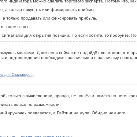
того индикатора можно сделать торгового эксперта. Потому что, как
е, а только покупать или фиксировать прибыль.
, а только продавать или фиксировать прибыль.
о запрет снят.
сигналами для открытия позиции. Но если хотите, то пробуйте. П
ьзуюсь многими. Даже если сейчас не подойдёт, возможно, что пр
ы и подтверждения необходимы различные и в различныу сочетания
ка для Скальперов и
той, только в вычислениях, правда, не нашёл и намёка на него, кр
никать во всё по возможности.
ний кружочек появляется, а Рейтинг на нуле. Обидно немного...