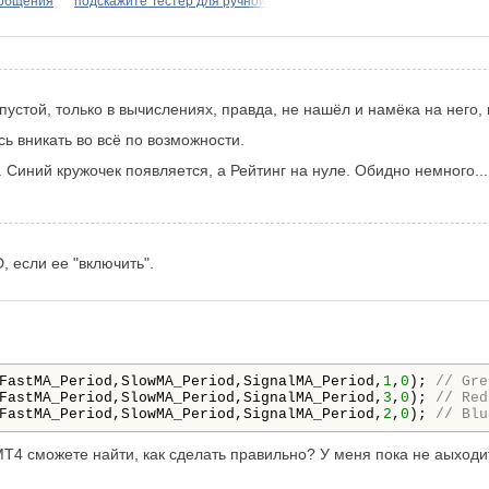
 общения
подскажите Тестер для ручной
 пустой, только в вычислениях, правда, не нашёл и намёка на него,
сь вникать во всё по возможности.
 Синий кружочек появляется, а Рейтинг на нуле. Обидно немного...
 если ее "включить".
FastMA_Period,SlowMA_Period,SignalMA_Period,
1
,
0
); 
// Gre
FastMA_Period,SlowMA_Period,SignalMA_Period,
3
,
0
); 
// Red
FastMA_Period,SlowMA_Period,SignalMA_Period,
2
,
0
); 
// Blu
Т4 сможете найти, как сделать правильно? У меня пока не аыходит н