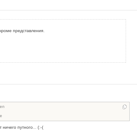
 кроме представления.
en
e
ичего путного... (:-(