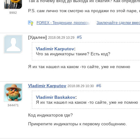
Так а почему вход до выхода их сжатия? Как опреде
P.S. сам лично тож смотрю на продажи по этой паре, 
9992
FOREX - Тенденции, прогнозы
Заключайте сделки вме
[Удален]
#5
2018.08.29 10:29
Vladimir Karputov
:
Что за индикаторы такие? Есть код?
Я их так нашел на каком -то сайте, уже не помню
Vladimir Karputov
#6
2018.08.29 10:30
Vladimir Baskakov
:
Я их так нашел на каком -то сайте, уже не помню
344471
Код индикаторов где?
Прикрепите индикаторы к первому сообщению.