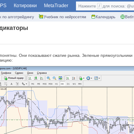
PS
Котировки
MetaTrader
Нажмите
/
для поиска: @use
к по алготрейдингу
Учебник по нейросетям
Календарь
Вебт
дикаторы
 понятны. Они показывают сжатие рынка. Зеленые прямоугольники как
озицию: