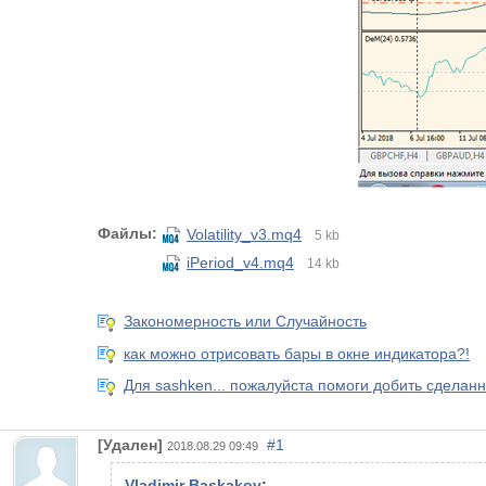
Файлы:
Volatility_v3.mq4
5 kb
iPeriod_v4.mq4
14 kb
Закономерность или Случайность
как можно отрисовать бары в окне индикатора?!
Для sashken... пожалуйста помоги добить сделанн
[Удален]
#1
2018.08.29 09:49
Vladimir Baskakov
: