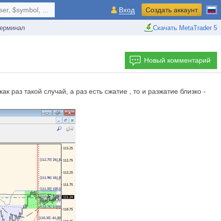
r, $symbol, ...
Вход
Создать аккаунт
ерминал
Скачать MetaTrader 5
Новый комментарий
 раз такой случай, а раз есть сжатие , то и разжатие близко -