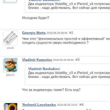
Два индикатора Volatility_v3 и iPeriod_v4 потряс
близко - надо действовать. Вот сейчас для приме
Исходник будет?
Georgiy Merts
#2
2018.08.29 09:49
Чем этот "феноменально простой и эффективный" инди
плодить сущности сверх необходимого ?
10325
Vladimir Karputov
#3
2018.08.29 09:54
Vladimir Baskakov
:
Два индикатора Volatility_v3 и iPeriod_v4 потряс
344471
близко - надо действовать. Вот сейчас для приме
Что за индикаторы такие? Есть код?
Yevhenii Levchenko
#4
2018.08.29 10:07