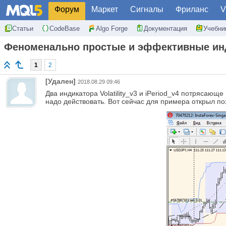
Форум
Маркет
Сигналы
Фриланс
V
Статьи
CodeBase
Algo Forge
Документация
Учебни
Феноменально простые и эффективные ин
1
2
[Удален]
2018.08.29 09:46
Два индикатора Volatility_v3 и iPeriod_v4 потрясающе
надо действовать. Вот сейчас для примера открыл п