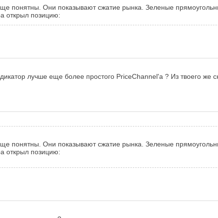
ающе понятны. Они показывают сжатие рынка. Зеленые прямоугольники
ра открыл позицию:
катор лучше еще более простого PriceChannel'a ? Из твоего же ск
ающе понятны. Они показывают сжатие рынка. Зеленые прямоугольники
ра открыл позицию: