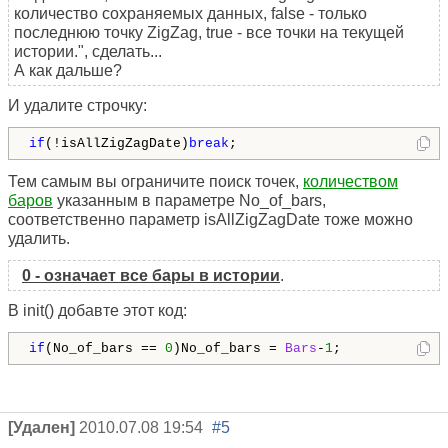
количество сохраняемых данных, false - только
последнюю точку ZigZag, true - все точки на текущей
истории.", сделать...
А как дальше?
И удалите строчку:
if
(!isAllZigZagDate)
break
;
Тем самым вы ограничите поиск точек,
количеством
баров
указанным в параметре No_of_bars,
соответственно параметр isAllZigZagDate тоже можно
удалить.
0 - означает все бары в истории
.
В init() добавте этот код:
if
(No_of_bars == 
0
)No_of_bars = 
Bars
-
1
;
[Удален]
2010.07.08 19:54
#5