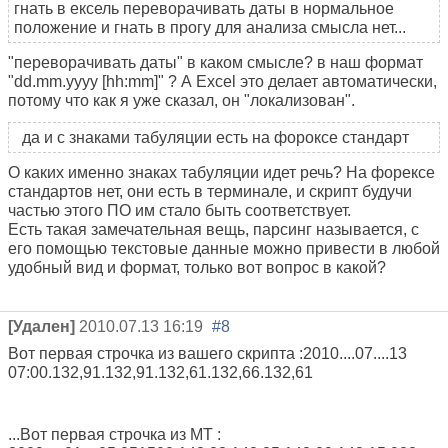
гнать в ексель переворачивать даты в нормальное
положение и гнать в прогу для анализа смысла нет...
"переворачивать даты" в каком смысле? в наш формат
"dd.mm.yyyy [hh:mm]" ? А Excel это делает автоматически,
потому что как я уже сказал, он "локализован".
да и с знаками табуляции есть на фороксе стандарт
О каких именно знаках табуляции идет речь? На форексе
стандартов нет, они есть в терминале, и скрипт будучи
частью этого ПО им стало быть соответствует.
Есть такая замечательная вещь, парсинг называется, с
его помощью текстовые данные можно привести в любой
удобный вид и формат, только вот вопрос в какой?
[Удален]
2010.07.13 16:19
#8
Вот первая строчка из вашего скрипта :2010....07....13
07:00.132,91.132,91.132,61.132,66.132,61
...Вот первая строчка из МТ :