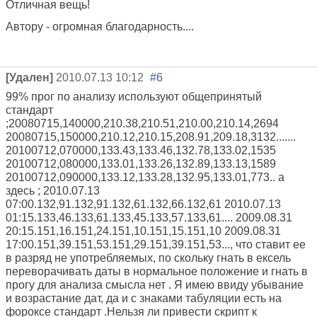
Отличная вещь!
Автору - огромная благодарность....
[Удален]
2010.07.13 10:12
#6
99% прог по анализу используют общепринятый
стандарт
;20080715,140000,210.38,210.51,210.00,210.14,2694
20080715,150000,210.12,210.15,208.91,209.18,3132.......
20100712,070000,133.43,133.46,132.78,133.02,1535
20100712,080000,133.01,133.26,132.89,133.13,1589
20100712,090000,133.12,133.28,132.95,133.01,773.. а
здесь ; 2010.07.13
07:00.132,91.132,91.132,61.132,66.132,61 2010.07.13
01:15.133,46.133,61.133,45.133,57.133,61.... 2009.08.31
20:15.151,16.151,24.151,10.151,15.151,10 2009.08.31
17:00.151,39.151,53.151,29.151,39.151,53..., что ставит ее
в разряд не употребляемых, по скольку гнать в ексель
переворачивать даты в нормальное положение и гнать в
прогу для анализа смысла нет . Я имею ввиду убывание
и возрастание дат, да и с знаками табуляции есть на
фороксе стандарт .Нельзя ли привести скрипт к