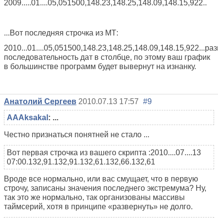
2009.....01....05,051500,148.23,148.25,148.09,148.15,922..
...Вот последняя строчка из МТ:
2010...01....05,051500,148.23,148.25,148.09,148.15,922...ра
последовательность дат в столбце, по этому ваш график
в большинстве программ будет вывернут на изнанку.
Анатолий Сергеев
2010.07.13 17:57
#9
AAAksakal
: ...
Честно признаться понятней не стало ...
Вот первая строчка из вашего скрипта :2010....07....13
07:00.132,91.132,91.132,61.132,66.132,61
Вроде все нормально, или вас смущает, что в первую
строчу, записаны значения последнего экстремума? Ну,
так это же нормально, так организованы массивы
таймсерий, хотя в принципе «развернуть» не долго.