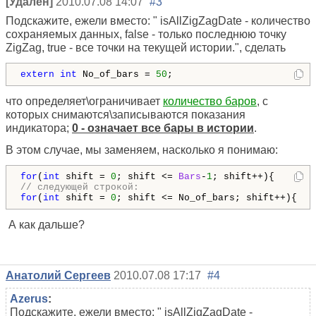
[Удален]
2010.07.08 14:07
#3
Подскажите, ежели вместо: " isAllZigZagDate - количество
сохраняемых данных, false - только последнюю точку
ZigZag, true - все точки на текущей истории.", сделать
extern
int
 No_of_bars = 
50
;
что определяет\ограничивает
количество баров
, с
которых снимаются\записываются показания
индикатора;
0 - означает все бары в истории
.
В этом случае, мы заменяем, насколько я понимаю:
for
(
int
 shift = 
0
; shift <= 
Bars
-
1
// следующей строкой:
for
(
int
 shift = 
0
А как дальше?
Анатолий Сергеев
2010.07.08 17:17
#4
Azerus
:
Подскажите, ежели вместо: " isAllZigZagDate -