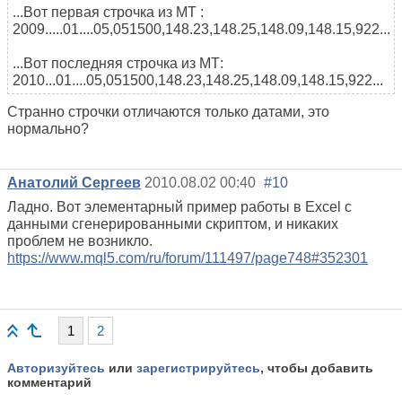
...Вот первая строчка из МТ :
2009.....01....05,051500,148.23,148.25,148.09,148.15,922...
...Вот последняя строчка из МТ:
2010...01....05,051500,148.23,148.25,148.09,148.15,922...
Странно строчки отличаются только датами, это
нормально?
Анатолий Сергеев
2010.08.02 00:40
#10
Ладно. Вот элементарный пример работы в Excel с
данными сгенерированными скриптом, и никаких
проблем не возникло.
https://www.mql5.com/ru/forum/111497/page748#352301
1
2
Авторизуйтесь
или
зарегистрируйтесь
, чтобы добавить
комментарий