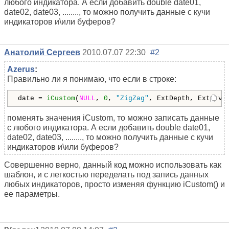
любого индикатора. А если добавить double date01,
date02, date03, ........, то можно получить данные с кучи
индикаторов и\или буферов?
Анатолий Сергеев
2010.07.07 22:30
#2
Azerus
:
Правильно ли я понимаю, что если в строке:
date = 
iCustom
(
NULL
, 
0
, 
"ZigZag"
, ExtDepth, ExtDevi
поменять значения iCustom, то можно записать данные
с любого индикатора. А если добавить double date01,
date02, date03, ........, то можно получить данные с кучи
индикаторов и\или буферов?
Совершенно верно, данный код можно использовать как
шаблон, и с легкостью переделать под запись данных
любых индикаторов, просто изменяя функцию iCustom() и
ее параметры.