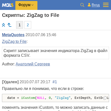
Вход
Форум
Скрипты: ZigZag to File
1
2
MetaQuotes
2010.07.06 15:46
ZigZag to File
:
Скрипт записывает значения индикатора ZigZag в файл
формата CSV.
Author:
Анатолий Сергеев
[Удален]
2010.07.07 20:17
#1
Правильно ли я понимаю, что если в строке:
date = 
iCustom
(
NULL
, 
0
, 
"ZigZag"
, ExtDepth, ExtDevia
поменять значения iCustom, то можно записать данные с