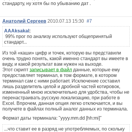
стандарту, ну хотя бы по убыванию дат .
Анатолий Сергеев
2010.07.13 15:30
#7
AAAksakal
:
99% прог по анализу используют общепринятый
стандарт...
Из той «каши» цифр и точек, которую вы представили
очень трудно понять, какой именно стандарт вы имеете в
виду, и какой результат вам нужен на выходе.
Этот скрипт
записывает в файл
данные, которые ему
предоставляет терминал, в том формате, в котором
терминал сам с ними работает. Исключение составил
лишь разделитель целой и дробной частей котировок,
измененный мною исключительно для удобства, чтобы не
перенастраивать русскую локализацию, при работе в
Excel. Впрочем, данная опция легко отключается, и вы
получете в файлах полный аналог данных из терминала.
Формат даты терминала: "yyyy.mm.dd [hh:mi]"
...что ставит ее в разряд не употребляемых, по скольку