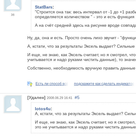
StatBars
:
"Строится она так: весь интервал от -1 до +1 раз
36
определяется количеством " - это и есть функция
А на счёт средней здесь на рисунке вроде совпад
Ну, да, она и есть. Просто очень лихо звучит - "функ
А, кстати, что за результаты Эксель выдает? Сильны
И еще, не знаю, как Эксель считает, но я смотрел, ч
учитывается и надо руками чистить данные), то значен
Собственно, необходимость вручную править данные 
Есть ли способ всё
подскажите как сделать индикатор
[Удален]
#5
2008.06.29 16:41
lotos4u
:
А, кстати, что за результаты Эксель выдает? Сил
И еще, не знаю, как Эксель считает, но я смотре
это не учитывается и надо руками чистить данные)