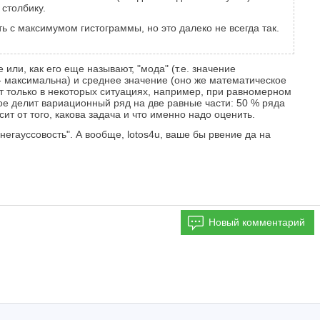
столбику.
ь с максимумом гистограммы, но это далеко не всегда так.
или, как его еще называют, "мода" (т.е. значение
- максимальна) и среднее значение (оно же математическое
ют только в некоторых ситуациях, например, при равномерном
орое делит вариационный ряд на две равные части: 50 % ряда
ит от того, какова задача и что именно надо оценить.
егауссовость". А вообще, lotos4u, ваше бы рвение да на
Новый комментарий