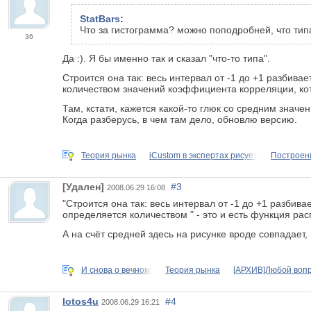
StatBars
:
Что за гистограмма? можно поподробней, что ти
36
Да :). Я бы именно так и сказал "что-то типа".
Строится она так: весь интервал от -1 до +1 разбива
количеством значений коэффициента корреляции, кот
Там, кстати, кажется какой-то глюк со средним знач
Когда разберусь, в чем там дело, обновлю версию.
Теория рынка
iCustom в экспертах рисует
Построен
[Удален]
#3
2008.06.29 16:08
"Строится она так: весь интервал от -1 до +1 разбива
определяется количеством " - это и есть функция рас
А на счёт средней здесь на рисунке вроде совпадает
И снова о вечном:
Теория рынка
[АРХИВ]Любой вопр
lotos4u
#4
2008.06.29 16:21