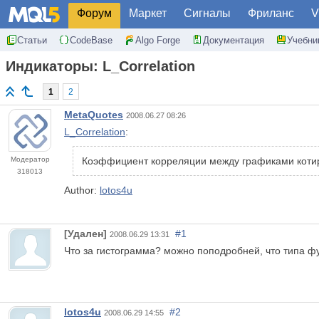
Форум
Маркет
Сигналы
Фриланс
V
Статьи
CodeBase
Algo Forge
Документация
Учебни
Индикаторы: L_Correlation
1
2
MetaQuotes
2008.06.27 08:26
L_Correlation
:
Модератор
Коэффициент корреляции между графиками котир
318013
Author:
lotos4u
[Удален]
#1
2008.06.29 13:31
Что за гистограмма? можно поподробней, что типа 
lotos4u
#2
2008.06.29 14:55