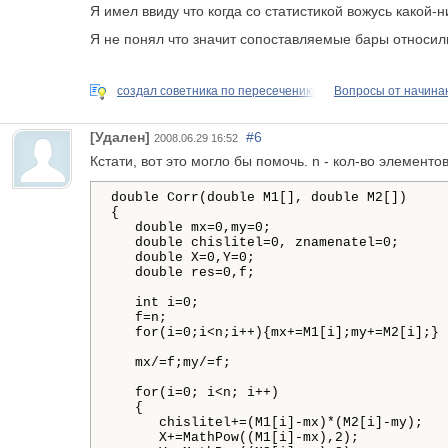
Я имел ввиду что когда со статистикой вожусь какой-н
Я не понял что значит сопоставляемые бары относили
создал советника по пересечению
Вопросы от начин
[Удален]
#6
2008.06.29 16:52
Кстати, вот это могло бы помочь. n - кол-во элементо
double
Corr
(
double
M1
[]
, 
double
M2
[])
{
double
mx
=
0
,
my
=
0
;

double
chislitel
=
0
, 
znamenatel
=
0
;

double
X
=
0
,
Y
=
0
;

double
res
=
0
,
f
;

int
i
=
0
;

f
=
n
;

for
(
i
=
0
;
i
<
n
;
i
++
){
mx
+=
M1
[
i
]
;
my
+=
M2
[
i
]
;
}
mx
/=
f
;
my
/=
f
;

for
(
i
=
0
; 
i
<
n
; 
i
++
)
{
chislitel
+=
(
M1
[
i
]
-
mx
)
*
(
M2
[
i
]
-
my
)
;

X
+=
MathPow
((
M1
[
i
]
-
mx
)
,
2
)
;
