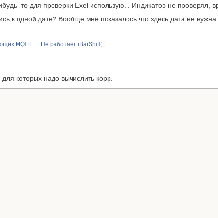
ибудь, то для проверки Exel использую... Индикатор не проверял, в
сь к одной дате? Вообще мне показалось что здесь дата не нужна.
ающих MQL4
Не работает iBarShift( )
в для которых надо вычислить корр.