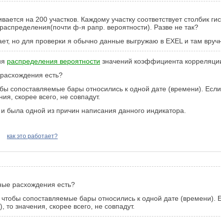
бивается на 200 участков. Каждому участку соответствует столбик ги
 распределения(почти ф-я рапр. вероятности). Разве не так?
ает, но для проверки я обычно данные выгружаю в EXEL и там вруч
ция
распределения вероятности
значений коэффициента корреляции"
е расхождения есть?
тобы сопоставляемые бары относились к одной дате (времени). Если 
ия, скорее всего, не совпадут.
и была одной из причин написания данного индикатора.
как это работает?
ьные расхождения есть?
л, чтобы сопоставляемые бары относились к одной дате (времени). Е
, то значения, скорее всего, не совпадут.