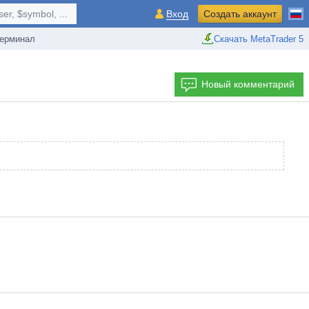
r, $symbol, ...
Вход
Создать аккаунт
ерминал
Скачать MetaTrader 5
Новый комментарий