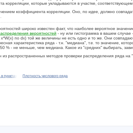
а корреляции, которые укладываются в участке, соответствующем 
начением коэффициента корреляции. Оно, по идее, должно совпадат
.
роятностей широко известен факт, что наиболее вероятное значение 
распределения вероятностей
- ну или гистограмма в вашем случае 
 x*W(x) по dx) той же величины не есть одно и то же. Они совпада
сная характеристика ряда - т.н. "медиана", т.е. то значение, кот
0 % - не меньше, чем медиана. Какое из "средних" выбирать, завис
н из распространенных методов проверки распределения ряда на "н
 в пунктах
Плотность числового ряда