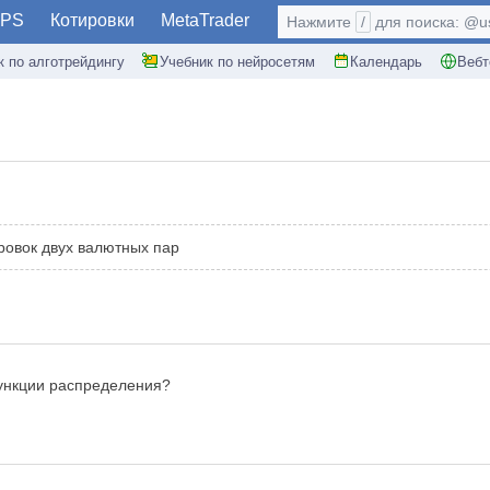
PS
Котировки
MetaTrader
Нажмите
/
для поиска: @use
к по алготрейдингу
Учебник по нейросетям
Календарь
Вебт
овок двух валютных пар
функции распределения?