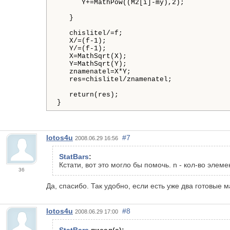
Y
+=
MathPow
((
M2
[
i
]
-
my
)
,
2
)
;

}
chislitel
/=
f
;

X
/=
(
f
-
1
)
;

Y
/=
(
f
-
1
)
;

X
=
MathSqrt
(
X
)
;

Y
=
MathSqrt
(
Y
)
;

znamenatel
=
X
*
Y
;

res
=
chislitel
/
znamenatel
;

return
(
res
)
}
lotos4u
#7
2008.06.29 16:56
StatBars
:
Кстати, вот это могло бы помочь. n - кол-во элем
36
Да, спасибо. Так удобно, если есть уже два готовые м
lotos4u
#8
2008.06.29 17:00