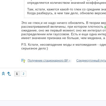
определяется количеством значений коэффициент
Там, кстати, кажется какой-то глюк со средним з
Когда разберусь, в чем там дело, обновлю версию
Это не глюк,и не надо ничего обновлять. В теории ве
рассматриваемой величины, при котором плотность
ожидание, оно же первый момент, оно же интеграл от
распределении или гауссовом. Есть и еще одна интере
имеет значение признака не больше, чем медиана, а 5
P.S. Кстати, несовпадение моды и матожидания - оди
серьезное дело:)
Получение стационарного ВР из
Среднесуточный путь
1
2