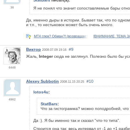
StatBars
писал(а):
36
Я не понял что значит сопоставляемые бары относ
Да, именно дыры в истории. Бывает так, что по одном
и т.п., то нестыковок может быть очень много.
MT4 глюк? Обман?! (возвращает
[ВНИМАНИЕ, ТЕМА З
Виктор
#9
2008.07.09 19:16
Жаль,
Integer
сюда не заглянул. Полезно было бы ус
6448
Alexey Subbotin
#10
2008.11.15 20:25
lotos4u
:
4962
StatBars
:
Что за гистограмма? можно поподробней, чт
Да :). Я бы именно так и сказал "что-то типа".
Строится она так: весь интервал от -1 до +1 разб