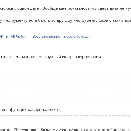
ились к одной дате? Вообще мне показалось что здесь дата не нуж
у инструменту есть бар, а по другому инструменту бара с таким вр
АКРЫТА!] Любой
Восстановление тикового потока из
лышать его мнение, он крупный спец по корреляции.
о типа функции распределения?
ивается 200 участков. Каждому участку соответствует столбик гисто