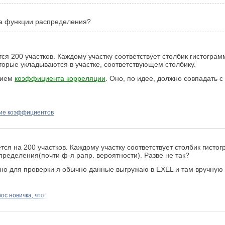
па функции распределения?
ется 200 участков. Каждому участку соответствует столбик гистогра
орые укладываются в участке, соответствующем столбику.
ением
коэффициента корреляции
. Оно, по идее, должно совпадать с
ие коэффициентов
ется на 200 участков. Каждому участку соответствует столбик гисто
пределения(почти ф-я рапр. вероятности). Разве не так?
, но для проверки я обычно данные выгружаю в EXEL и там вручную
ос новичка, чтоб