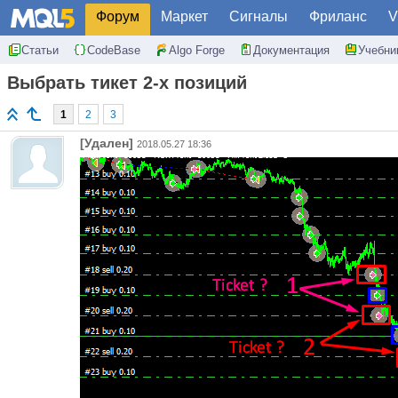
Форум
Маркет
Сигналы
Фриланс
V
Статьи
CodeBase
Algo Forge
Документация
Учебни
Выбрать тикет 2-х позиций
1
2
3
[Удален]
2018.05.27 18:36