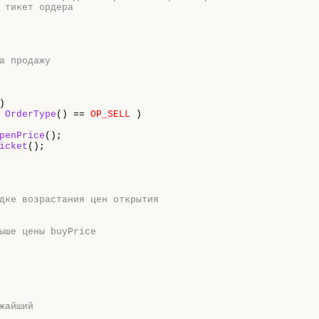
 тикет ордера
а продажу
)

 
OrderType
() == 
OP_SELL
 )

penPrice
();

icket
();

дке возрастания цен открытия
ыше цены buyPrice
жайший