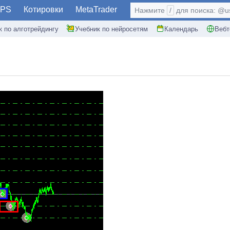
PS
Котировки
MetaTrader
Нажмите
/
для поиска: @use
к по алготрейдингу
Учебник по нейросетям
Календарь
Вебт