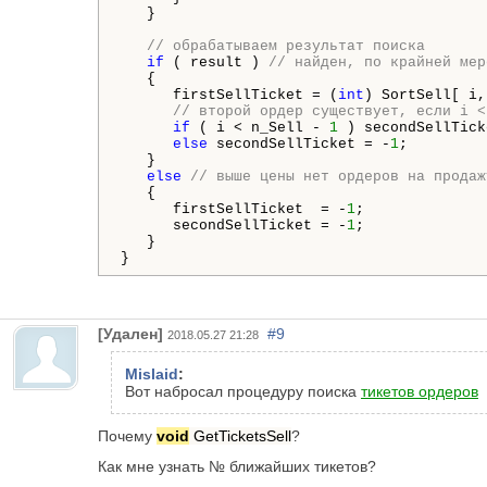
   }

// обрабатываем результат поиска
if
 ( result ) 
// найден, по крайней мер
   {

      firstSellTicket = (
int
) SortSell[ i,
// второй ордер существует, если i <
if
 ( i < n_Sell - 
1
 ) secondSellTick
else
 secondSellTicket = -
1
;

   }

else
// выше цены нет ордеров на продаж
   {

      firstSellTicket  = -
1
;

      secondSellTicket = -
1
;

   }

}
[Удален]
#9
2018.05.27 21:28
Mislaid
:
Вот набросал процедуру поиска
тикетов ордеров
Почему
void
GetTicketsSell
?
Как мне узнать № ближайших тикетов?