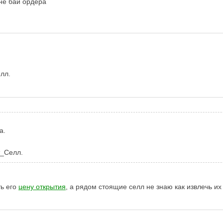
не бай ордера
лл.
а.
т_Селл.
ть его
цену открытия
, а рядом стоящие селл не знаю как извлечь их