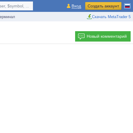
r, $symbol, ...
Вход
Создать аккаунт
ерминал
Скачать MetaTrader 5
Новый комментарий