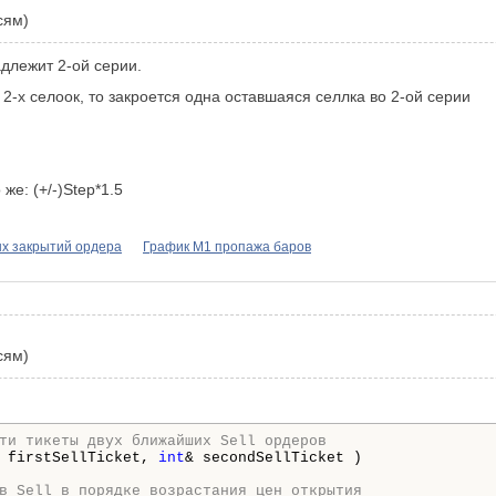
сям)
адлежит 2-ой серии.
2-х селоок, то закроется одна оставшаяся селлка во 2-ой серии
е: (+/-)Step*1.5
ых закрытий ордера
График М1 пропажа баров
сям)
ти тикеты двух ближайших Sell ордеров
 firstSellTicket, 
int
& secondSellTicket )

в Sell в порядке возрастания цен открытия