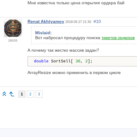
Мне известна только цена открытия ордера бай
Renat Akhtyamov
#10
2018.05.27 21:30
Mislaid
:
Вот набросал процедуру поиска
тикетов ордеров
26035
А почему так жестко массив задан?
double
 SortSell[ 
30
, 
2
];
ArrayResize можно применить в первом цикле
1
2
3