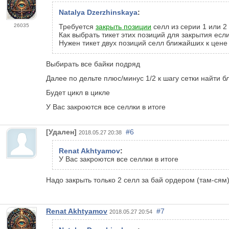
Natalya Dzerzhinskaya
:
26035
Требуется
закрыть позиции
селл из серии 1 или 2
Как выбрать тикет этих позиций для закрытия если
Нужен тикет двух позиций селл ближайших к цене
Выбирать все байки подряд
Далее по дельте плюс/минус 1/2 к шагу сетки найти 
Будет цикл в цикле
У Вас закроются все селлки в итоге
[Удален]
#6
2018.05.27 20:38
Renat Akhtyamov
:
У Вас закроются все селлки в итоге
Надо закрыть только 2 селл за бай ордером (там-сям
Renat Akhtyamov
#7
2018.05.27 20:54