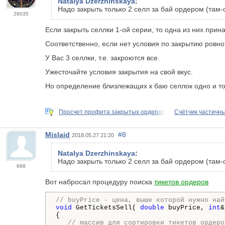
Natalya Dzerzhinskaya
:
Надо закрыть только 2 селл за бай ордером (там-
26035
Если закрыть селлки 1-ой серии, то одна из них прин
Соответственно, если нет условия по закрытию ровно 
У Вас 3 селлки, т.е. закроются все.
Ужесточайте условия закрытия на свой вкус.
Но определение близлежащих к баю селлок одно и то ж
Просчет профита закрытых ордеров
Счётчик частичн
Mislaid
#8
2018.05.27 21:20
Natalya Dzerzhinskaya
:
Надо закрыть только 2 селл за бай ордером (там-
668
Вот набросал процедуру поиска
тикетов ордеров
// buyPrice - цена, выше которой нужно най
void
 GetTicketsSell( 
double
 buyPrice, 
int
&
{

// массив для сортировки тикетов ордеро