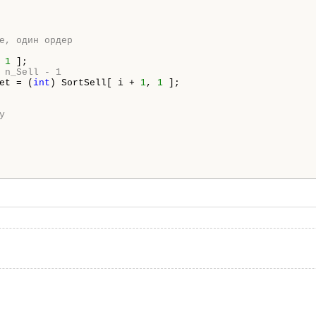
е, один ордер
 
1
 ];

 n_Sell - 1
et = (
int
) SortSell[ i + 
1
, 
1
 ];

у