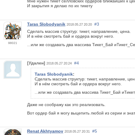
Мне нужен тикет селловских ордеров ближайших к це
И закрытия я делаю по их тикету
Taras Slobodyanik
#3
2018.05.27 20:20
Сделать массив структур: тикет, направление, цена.
И в нём смотреть бай и ордера вокруг него.
98021
...или же создавать два массива Тикет_Бай иТикет_Се
[Удален]
#4
2018.05.27 20:24
Taras Slobodyanik
:
Сделать массив структур: тикет, направление, цен
И в нём смотреть бай и ордера вокруг него.
...или же создавать два массива Тикет_Бай иТике
Даже не соображу как это реализовать.
Вот ордер бай я могу выцепить любой из серии и зна
Renat Akhtyamov
#5
2018.05.27 20:31