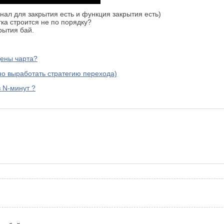
гнал для закрытия есть и функция закрытия есть)
тка строится не по порядку?
рытия бай.
цены чарта?
но выработать стратегию перехода)
 N-минут ?