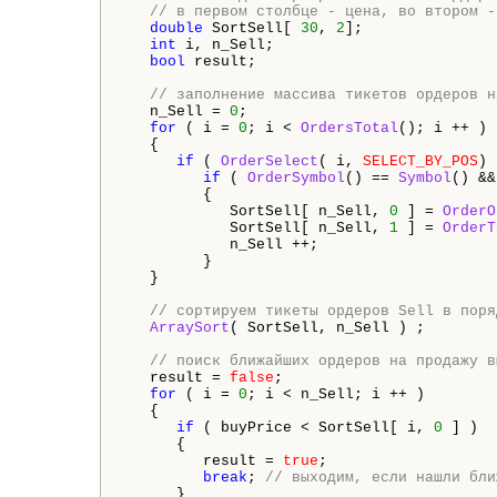
// в первом столбце - цена, во втором -
double
 SortSell[ 
30
, 
2
];

int
 i, n_Sell;

bool
 result;

// заполнение массива тикетов ордеров н
   n_Sell = 
0
;

for
 ( i = 
0
; i < 
OrdersTotal
(); i ++ )

   {

if
 ( 
OrderSelect
( i, 
SELECT_BY_POS
) 
if
 ( 
OrderSymbol
() == 
Symbol
() &&
         {

            SortSell[ n_Sell, 
0
 ] = 
OrderO
            SortSell[ n_Sell, 
1
 ] = 
OrderT
            n_Sell ++;

         }

   }

// сортируем тикеты ордеров Sell в поря
ArraySort
( SortSell, n_Sell ) ;

// поиск ближайших ордеров на продажу в
   result = 
false
;

for
 ( i = 
0
; i < n_Sell; i ++ )

   {

if
 ( buyPrice < SortSell[ i, 
0
 ] )

      {

         result = 
true
;

break
; 
// выходим, если нашли бли
      }
