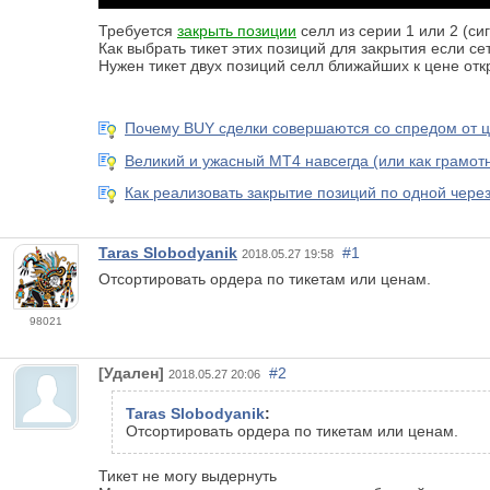
Требуется
закрыть позиции
селл из серии 1 или 2 (си
Как выбрать тикет этих позиций для закрытия если се
Нужен тикет двух позиций селл ближайших к цене отк
Почему BUY сделки совершаются со спредом от 
Великий и ужасный МТ4 навсегда (или как грамот
Как реализовать закрытие позиций по одной через
Taras Slobodyanik
#1
2018.05.27 19:58
Отсортировать ордера по тикетам или ценам.
98021
[Удален]
#2
2018.05.27 20:06
Taras Slobodyanik
:
Отсортировать ордера по тикетам или ценам.
Тикет не могу выдернуть