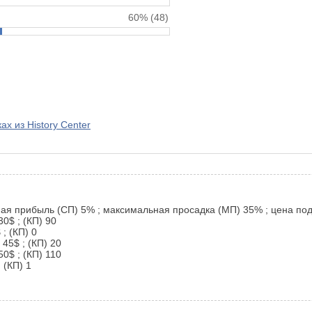
60%
(48)
х из History Center
ная прибыль (СП) 5% ; максимальная просадка (МП) 35% ; цена подп
30$ ; (КП) 90
 ; (КП) 0
 45$ ; (КП) 20
50$ ; (КП) 110
 (КП) 1