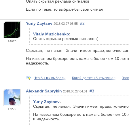
Опять скрытая реклама сигналов
Если по теме, то выбрал-бы свой сигнал
Yuriy Zaytsev
#2
2018.03.27 03:55
Vitaly Muzichenko
:
Опять скрытая реклама сигналов(
24070
Скрытая, не явная. Значит имеет право, конечно сиг
На известном брокере есть памы с более чем 10 лет
надежность.
Что бы вы выбрали,
Какой должен быть сигнал,
Зап
Alexandr Saprykin
#3
2018.03.27 04:01
Yuriy Zaytsev
:
Скрытая, не явная. Значит имеет право, конечно 
17272
На известном брокере есть памы с более чем 10
и надежность.