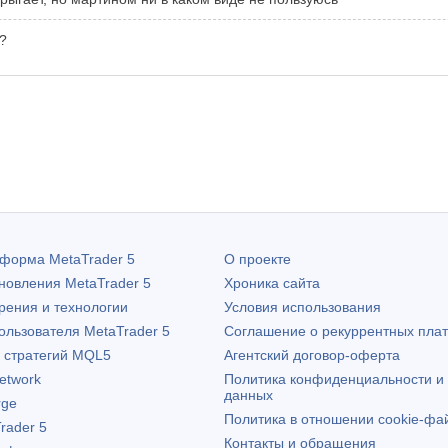
 ?
атформа
MetaTrader 5
О проекте
бновления
MetaTrader 5
Хроника сайта
рения и технологии
Условия использования
пользователя
MetaTrader 5
Соглашение о рекуррентных пла
х стратегий MQL5
Агентский договор-оферта
etwork
Политика конфиденциальности и
данных
rge
Политика в отношении cookie-фа
rader 5
Контакты и обращения