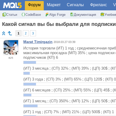
Форум
Маркет
Сигналы
Фриланс
V
Статьи
CodeBase
Algo Forge
Документация
Учебни
Какой сигнал вы бы выбрали для подписки
1
2
3
Marat Timirgazin
2018.03.27 03:39
История торговли (ИТ) 1 год ; среднемесячная при
максимальная просадка (МП) 35% ; цена подписки (
подписчиков (КП) 6
825
(ИТ) 3 месяца ; (СП) 32% ; (МП) 39% ; (ЦП) 30$ ; (К
(ИТ) 3 года ; (СП) 3% ; (МП) 65% ; (ЦП) 120$ ; (КП) 0
(ИТ) 6 месяцев ; (СП) 25% ; (МП) 55% ; (ЦП) 45$ ; (
(ИТ) 1 месяц ; (СП) 350% ; (МП) 12% ; (ЦП) 50$ ; (К
(ИТ) 1 год ; (СП) 7% ; (МП) 21% ; (ЦП) 500$ ; (КП) 1