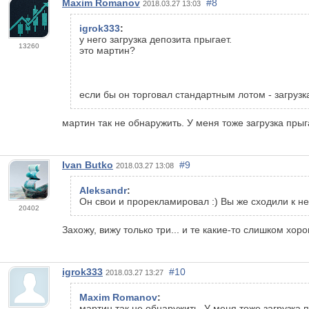
Maxim Romanov
#8
2018.03.27 13:03
igrok333
:
у него загрузка депозита прыгает.
13260
это мартин?
если бы он торговал стандартным лотом - загруз
мартин так не обнаружить. У меня тоже загрузка прыг
Ivan Butko
#9
2018.03.27 13:08
Aleksandr
:
Он свои и прорекламировал :) Вы же сходили к н
20402
Захожу, вижу только три... и те какие-то слишком хор
igrok333
#10
2018.03.27 13:27
Maxim Romanov
:
мартин так не обнаружить. У меня тоже загрузка 