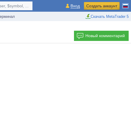
r, $symbol, ...
Вход
Создать аккаунт
ерминал
Скачать MetaTrader 5
Новый комментарий