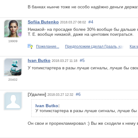
В банках нынче тоже не особо надёжно деньги держат
Sofiia Butenko
#4
2018.03.27 08:02
Никакой- на просадке более 30% вообще бы дальше н
Т. Е. вообще никакой, даже на центовик поиграться.
19909
Пожелание...
Предположим сделал Грааль, как
Как 
Ivan Butko
#5
2018.03.27 11:18
У топикстартера в разы лучше сигналы, лучше бы св
20402
[Удален]
#6
2018.03.27 12:32
Ivan Butko
:
У топикстартера в разы лучше сигналы, лучше бы
Он свои и прорекламировал :) Вы же сходили к нему 