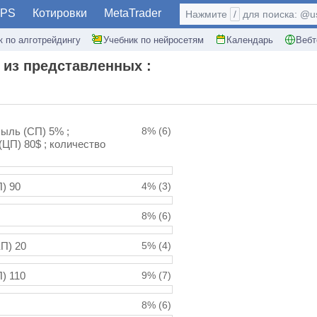
PS
Котировки
MetaTrader
Нажмите
/
для поиска: @use
к по алготрейдингу
Учебник по нейросетям
Календарь
Вебт
 из представленных :
быль (СП) 5% ;
8%
(6)
ЦП) 80$ ; количество
П) 90
4%
(3)
8%
(6)
КП) 20
5%
(4)
П) 110
9%
(7)
8%
(6)