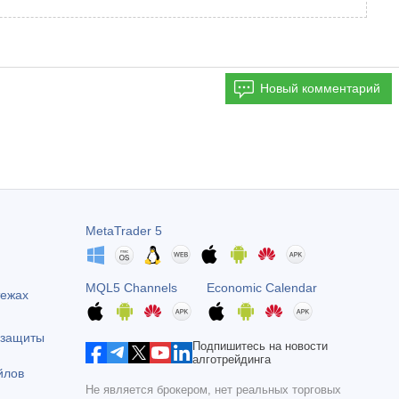
Новый комментарий
MetaTrader 5
MQL5 Channels
Economic Calendar
тежах
 защиты
Подпишитесь на новости
алготрейдинга
йлов
Не является брокером, нет реальных торговых