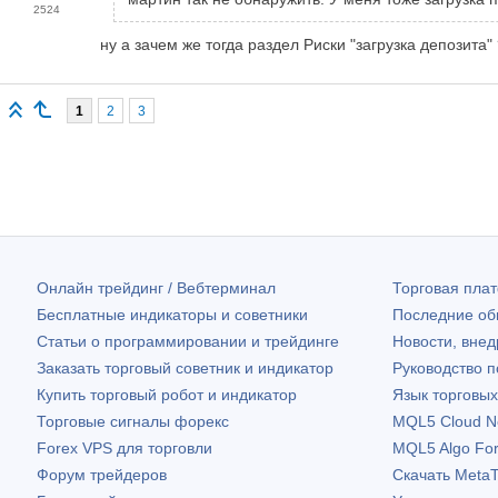
2524
ну а зачем же тогда раздел Риски "загрузка депозита"
1
2
3
Онлайн трейдинг / Вебтерминал
Торговая пл
Бесплатные индикаторы и советники
Последние о
Статьи о программировании и трейдинге
Новости, внед
Заказать торговый советник и индикатор
Руководство 
Купить торговый робот и индикатор
Язык торговы
Торговые сигналы форекс
MQL5 Cloud N
Forex VPS для торговли
MQL5 Algo Fo
Форум трейдеров
Скачать
MetaT