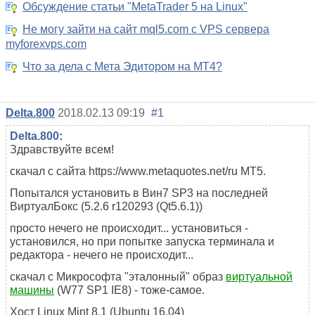
Обсуждение статьи "MetaTrader 5 на Linux"
Не могу зайти на сайт mql5.com c VPS сервера
myforexvps.com
Что за дела с Мета Эдитором на МТ4?
Delta.800
2018.02.13 09:19
#1
Delta.800
:
Здравствуйте всем!
скачал с сайта https://www.metaquotes.net/ru МТ5.
Попытался установить в Вин7 SP3 на последней
ВиртуалБокс (5.2.6 r120293 (Qt5.6.1))
просто нечего не происходит... установиться -
установился, но при попытке запуска терминала и
редактора - нечего не происходит...
скачал с Микрософта "эталонный" образ
виртуальной
машины
(W77 SP1 IE8) - тоже-самое.
Хост Linux Mint 8.1 (Ubuntu 16.04)