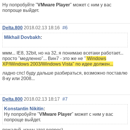
Ну попробуйте "
VMware Player
" может с ним у вас
попроще выйдет.
Delta.800
2018.02.13 18:16
#6
Mikhail Dovbakh
:
ммм... IE8, 32bit, но на 32, я понимаю всетаки работает...
просто "медленно"... Вин7 - это же не "
Windows
XP/Windows 2003/Windows Vista" по идее должен...
ладно спс! буду дальше разбираться, возможно поставлю
8-ку или 2008...
Delta.800
2018.02.13 18:17
#7
Konstantin Nikitin
:
Ну попробуйте "
VMware Player
" может с ним у вас
попроще выйдет.
пожалуй, изучу этот вопрос)