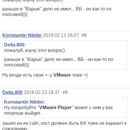
раньше в "Варью" дело не имел... ВБ - он как-то по
попсовей)))
Konstantin Nikitin
2018.02.13 18:27
#8
Delta.800
:
пожалуй, изучу этот вопрос)
раньше в "Варью" дело не имел... ВБ - он как-то по
попсовей)))
Ну везде есть свои +- у
VMware
тоже =)
Delta.800
2018.02.13 18:37
#9
Konstantin Nikitin
:
Ну попробуйте "
VMware Player
" может с ним у вас
попроще выйдет.
зашел на их сайт, хост должен быть 64! тоже не вариант к
сожалению...