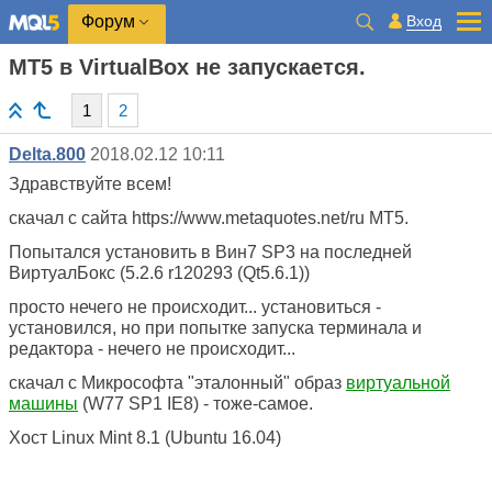
Вход
Форум
MT5 в VirtualBox не запускается.
1
2
Delta.800
2018.02.12 10:11
Здравствуйте всем!
скачал с сайта https://www.metaquotes.net/ru МТ5.
Попытался установить в Вин7 SP3 на последней
ВиртуалБокс (5.2.6 r120293 (Qt5.6.1))
просто нечего не происходит... установиться -
установился, но при попытке запуска терминала и
редактора - нечего не происходит...
скачал с Микрософта "эталонный" образ
виртуальной
машины
(W77 SP1 IE8) - тоже-самое.
Хост Linux Mint 8.1 (Ubuntu 16.04)