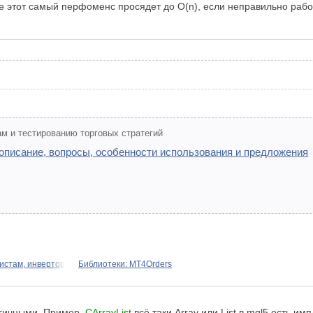
де этот самый перфоменс просядет до O(n), если неправильно раб
м и тестированию торговых стратегий
 описание, вопросы, особенности использования и предложения
истам, инвертор
Библиотеки: MT4Orders
огичными. Пример,
CArrayList
всё таки Array или List в mql5 есть им