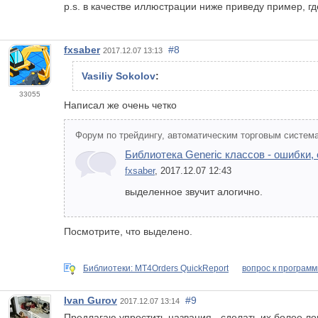
p.s. в качестве иллюстрации ниже приведу пример, г
fxsaber
#8
2017.12.07 13:13
Vasiliy Sokolov
:
33055
Написал же очень четко
Форум по трейдингу, автоматическим торговым система
Библиотека Generic классов - ошибки,
fxsaber
, 2017.12.07 12:43
выделенное звучит алогично.
Посмотрите, что выделено.
Библиотеки: MT4Orders QuickReport
вопрос к программ
Ivan Gurov
#9
2017.12.07 13:14
Предлагаю упростить названия - сделать их более л