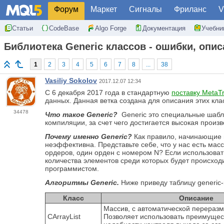
Форум
Маркет
Сигналы
Фриланс
V
Статьи
CodeBase
Algo Forge
Документация
Учебни
Библиотека Generic классов - ошибки, опи
1
2
3
4
5
6
7
8
...
38
Vasiliy Sokolov
2017.12.07 12:34
С 6 декабря 2017 года в стандартную
поставку MetaTr
данных. Данная ветка создана для описания этих кл
34478
Что такое Generic?
Generic это специальные шабл
компиляции, за счет чего достигается высокая произв
Почему именно Generic?
Как правило, начинающие п
неэффективна. Представьте себе, что у нас есть мас
ордеров, один орден с номером N? Если использовать 
количества элементов среди которых будет происходи
программистом.
Алгоритмы Generic.
Ниже приведу таблицу generic-к
Класс
Описание
Массив, с автоматической переразм
CArrayList
Позволяет использовать преимущес