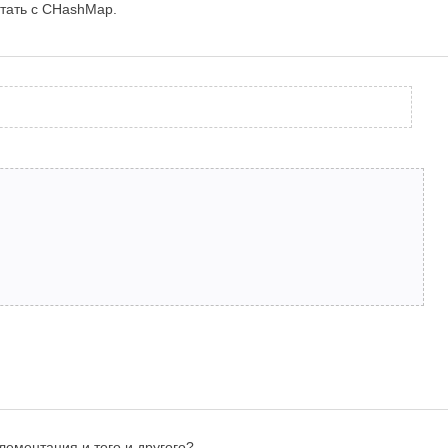
отать с CHashMap.
плементация и того и другого?