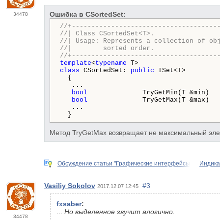
Ошибка в CSortedSet:
34478
//+-------------------------------------
//| Class CSortedSet<T>.                
//| Usage: Represents a collection of ob
//|        sorted order.                
//+-------------------------------------
template
<
typename
class
 CSortedSet: 
public
 ISet<T>

  {

   ...

bool
              TryGetMin(T &min)  
bool
              TryGetMax(T &max)  
   ...

  }
Метод TryGetMax возвращает не максимальный элем
Обсуждение статьи "Графические интерфейсы
Индика
Vasiliy Sokolov
#3
2017.12.07 12:45
fxsaber
:
...
Но выделенное звучит алогично.
34478