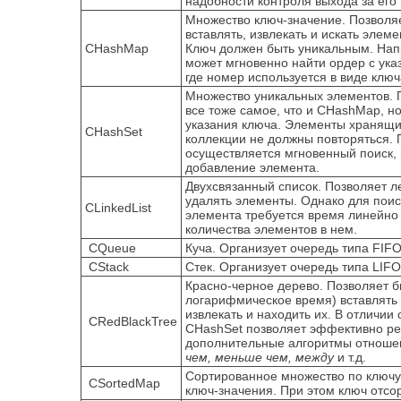
надобности контроля выхода за его
Множество ключ-значение. Позволя
вставлять, извлекать и искать элеме
CHashMap
Ключ должен быть уникальным. На
может мгновенно найти ордер с ук
где номер используется в виде клю
Множество уникальных элементов. 
все тоже самое, что и CHashMap, но
указания ключа. Элементы хранящи
СHashSet
коллекции не должны повторяться. 
осуществляется мгновенный поиск, 
добавление элемента.
Двухсвязанный список. Позволяет ле
удалять элементы. Однако для поис
CLinkedList
элемента требуется время линейно
количества элементов в нем.
CQueue
Куча. Организует очередь типа FIF
CStack
Стек. Организует очередь типа LIFO
Красно-черное дерево. Позволяет б
логарифмическое время) вставлять
извлекать и находить их. В отличии
CRedBlackTree
CHashSet позволяет эффективно ре
дополнительные алгоритмы отноше
чем, меньше чем, между
и т.д.
Сортированное множество по ключу
CSortedMap
ключ-значения. При этом ключ отсо