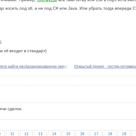
косить под stl, а не под C# или Java. Или убрать тогда впереди C, 
5
к stl входит в стандарт)
гите найти несбалансированную левую
Открытый проект - тестер-оптимиз
ячи сделок.
0
11
12
13
14
15
16
17
18
19