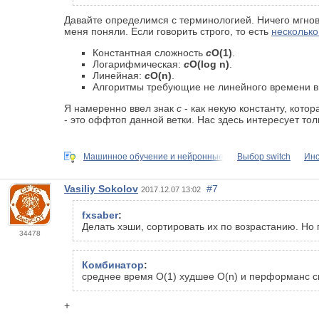
Давайте определимся с терминологией. Ничего мгнов
меня поняли. Если говорить строго, то есть
несколько
Константная сложность
c
O(1)
.
Логарифмическая:
с
O(log n)
.
Линейная:
c
O(n)
.
Алгоритмы требующие не линейного времени 
Я намеренно ввел знак
c
- как некую константу, кот
- это оффтоп данной ветки. Нас здесь интересует тол
Машинное обучение и нейронные
Выбор switch
Инс
Vasiliy Sokolov
#7
2017.12.07 13:02
fxsaber
:
Делать хэши, сортировать их по возрастанию. Но 
34478
Комбинатор
:
среднее время О(1) худшее O(n) и перформанс си
+