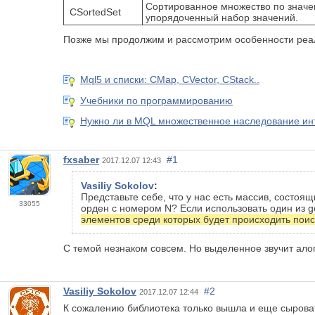
Сортированное множество по значе
CSortedSet
упорядоченный набор значений.
Позже мы продолжим и рассмотрим особенности реал
Mql5 и списки: CMap, CVector, CStack..
Учебники по программированию
Нужно ли в MQL множественное наследование и
fxsaber
#1
2017.12.07 12:43
Vasiliy Sokolov
:
Представьте себе, что у нас есть массив, состоя
33055
орден с номером N? Если использовать один из g
элементов среди которых будет происходить поис
С темой незнаком совсем. Но выделенное звучит ало
Vasiliy Sokolov
#2
2017.12.07 12:44
К сожалению библиотека только вышла и еще сыроват