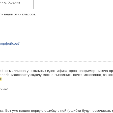
нию. Хранит
изации этих классов.
нтерфейсов?
щий из миллиона уникальных идентификаторов, например тысяча орд
eneric-классов эту задачу можно выполнить почти мгновенно, за ко
к
.
гично.
а. Вот уже нашел первую ошибку в ней (ошибки буду посвечивать 