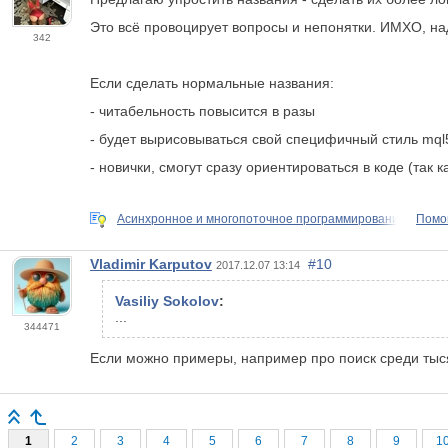
Это всё провоцирует вопросы и непонятки. ИМХО, надо 
342
Если сделать нормальные названия:
- читабельность повысится в разы
- будет вырисовываться свой специфичный стиль mql
- новички, смогут сразу ориентироваться в коде (так ка
Асинхронное и многопоточное программирование
Помо
Vladimir Karputov
#10
2017.12.07 13:14
Vasiliy Sokolov
:
...
344471
Если можно примеры, например про поиск среди тыс
1
2
3
4
5
6
7
8
9
1