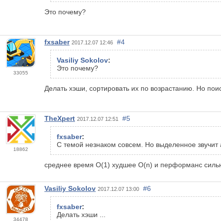
Это почему?
fxsaber
#4
2017.12.07 12:46
Vasiliy Sokolov
:
Это почему?
33055
Делать хэши, сортировать их по возрастанию. Но поис
TheXpert
#5
2017.12.07 12:51
fxsaber
:
С темой незнаком совсем. Но выделенное звучит 
18862
среднее время О(1) худшее O(n) и перформанс сильн
Vasiliy Sokolov
#6
2017.12.07 13:00
fxsaber
:
Делать хэши ...
34478