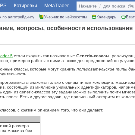
PS
Котировки
MetaTrader
Нажмите
/
для поиска: @use
к по алготрейдингу
Учебник по нейросетям
Календарь
Вебт
сание, вопросы, особенности использования
ader 5
стали входить так называемые
Generic-классы
, реализующ
ассов, примеров работы с ними а также для предложений по улучше
онные классы, которые могут хранить
пользовательские типы да
одительность.
рограммисты знакомы только с одним типом коллекции: массивом. 
сив, состоящий из миллиона уникальных идентификаторов, например
один из generic-классов эту задачу можно выполнить почти мгнове
ть поиск. Есть и другие задачи, где правильный алгоритм из колле
лассов, с кратким описанием того, что они делают:
еткой размера.
тва массива без