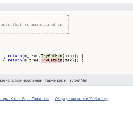
-----------------------------+
                             |
jects that is maintained in  |
                             |
-----------------------------+
  { 
return
(m_tree.
TryGetMin
(min)); }

  { 
return
(m_tree.
TryGetMin
(max)); }

ент, а минимальный, также как и TryGetMin
торы: Kolier_SuperTrend_Indi
Обсуждение статьи "Работаем с