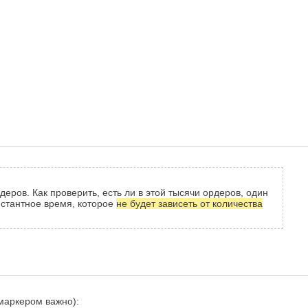
еров. Как проверить, есть ли в этой тысячи ордеров, один
нстантное время, которое
не будет зависеть от количества
маркером важно):