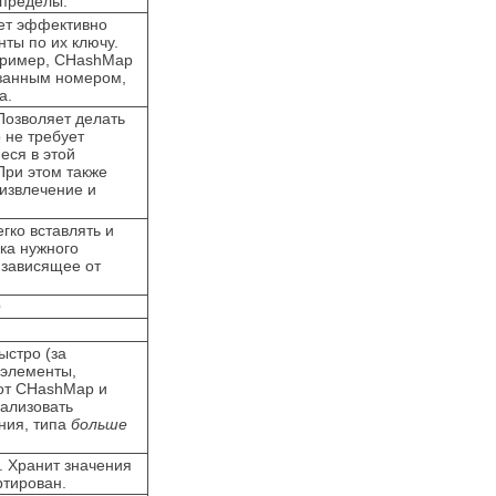
 пределы.
ет эффективно
нты по их ключу.
пример, CHashMap
азанным номером,
ча.
Позволяет делать
 не требует
еся в этой
При этом также
извлечение и
гко вставлять и
ка нужного
 зависящее от
O
ыстро (за
 элементы,
 от CHashMap и
ализовать
ния, типа
больше
. Хранит значения
ртирован.