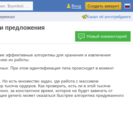
r, $symbol, ...
Вход
Создать аккаунт
ерминал
Канал об алготрейдинге
 и предложения
Новый комментарий
ие эффективные алгоритмы для хранения и извлечения
нию их работы.
нных
. При этом идентификация типа происходит в момент
Но есть множество задач, где работа с массивом
 тысяча ордеров. Как проверить, есть ли в этой тысячи
нно, за константное время, которое не будет зависеть от
кции generic может оказаться быстрее алгоритма придуманного