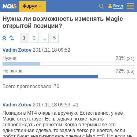
Вход
Форум
Нужна ли возможность изменять Magic
открытой позиции?
1
2
...
5
Vadim Zotov
2017.11.18 09:52
Нужна
28%
(21)
Не нужна
72%
(55)
Всего проголосовало: 76
Vadim Zotov
2017.11.18 09:53
#1
Позиция в МТ4 открыта вручную. Естественно, у неё
Magic отсутствует. Есть задача позже начать
сопровождать её роботом. Когда в терминале это
единственная сделка, то задача легко решается, если
робот будет анализировать сделки с Magic=0. Но если мы