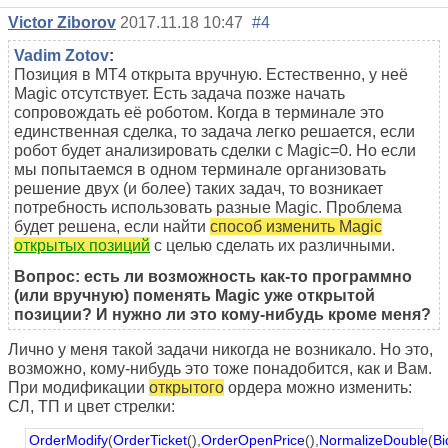
Victor Ziborov
2017.11.18 10:47
#4
Vadim Zotov
:
Позиция в МТ4 открыта вручную. Естественно, у неё
Magic отсутствует. Есть задача позже начать
сопровождать её роботом. Когда в терминале это
единственная сделка, то задача легко решается, если
робот будет анализировать сделки с Magic=0. Но если
мы попытаемся в одном терминале организовать
решение двух (и более) таких задач, то возникает
потребность использовать разные Magic. Проблема
будет решена, если найти
способ изменить Magic
открытых позиций
с целью сделать их различными.
Вопрос: есть ли возможность как-то программно
(или вручную) поменять Magic уже открытой
позиции? И нужно ли это кому-нибудь кроме меня?
Лично у меня такой задачи никогда не возникало. Но это,
возможно, кому-нибудь это тоже понадобится, как и Вам.
При модификации
открытого
ордера можно изменить:
СЛ, ТП и цвет стрелки:
OrderModify
(
OrderTicket
(),
OrderOpenPrice
(),
NormalizeDouble
(
Bi