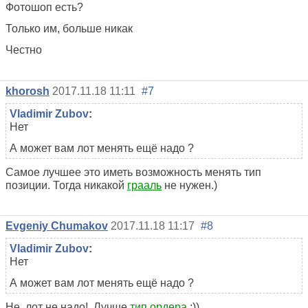
Фотошоп есть?
Только им, больше никак
Честно
khorosh
2017.11.18 11:11
#7
Vladimir Zubov
:
Нет
А может вам лот менять ещё надо ?
Самое лучшее это иметь возможность менять тип
позиции. Тогда никакой
грааль
не нужен.)
Evgeniy Chumakov
2017.11.18 11:17
#8
Vladimir Zubov
:
Нет
А может вам лот менять ещё надо ?
Не, лот не надо! Лучше
тип ордера
:))