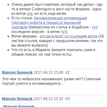
Очень давно был советник, который так делал - где-
то в ветках Codersguru в англ части форума - одна
из веток
эта
, но есть еще ветки.
Есть статья:
Автоматическая оптимизация
торгового робота в процессе реальной
торговли
(библиотека по статье в КодаБазе -
тут
;
последняя версия - в ветке
тут
)
Ветки форума -
это результат со ссылками веток
(16
листов ссылок, каждая с предъописаниями, так что
вы можете выбрать)
Что-то есть в Маркете (можете поискать сами в
общем поиске, но там точно есть).
Maksim Neimerik
2017.06.22 15:08
#2
Это чем то нейросети напоминает, разве нет? Советник
торгует, учится и оптимизируется...
Maksim Neimerik
2017.06.22 15:32
#3
Maksim Neimerik
: