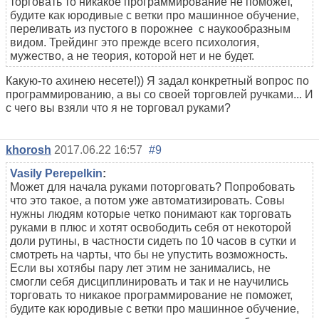
торговать то никакое программирование не поможет,
будите как юродивые с ветки про машинное обучение,
переливать из пустого в порожнее с наукообразным
видом. Трейдинг это прежде всего психология,
мужество, а не теория, которой нет и не будет.
Какую-то ахинею несете!)) Я задал конкретный вопрос по
программированию, а вы со своей торговлей ручками... И
с чего вы взяли что я не торговал руками?
khorosh
2017.06.22 16:57
#9
Vasily Perepelkin
:
Может для начала руками поторговать? Попробовать
что это такое, а потом уже автоматизировать. Совы
нужны людям которые четко понимают как торговать
руками в плюс и хотят освободить себя от некоторой
доли рутины, в частности сидеть по 10 часов в сутки и
смотреть на чарты, что бы не упустить возможность.
Если вы хотябы пару лет этим не занимались, не
смогли себя дисциплинировать и так и не научились
торговать то никакое программирование не поможет,
будите как юродивые с ветки про машинное обучение,