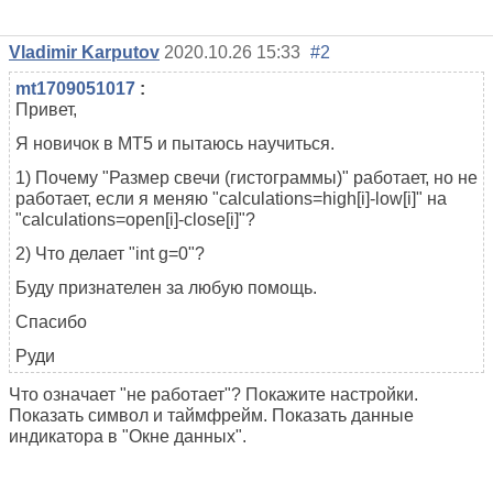
Vladimir Karputov
2020.10.26 15:33
#2
mt1709051017
:
Привет,
Я новичок в MT5 и пытаюсь научиться.
1) Почему "Размер свечи (гистограммы)" работает, но не
работает, если я меняю "calculations=high[i]-low[i]" на
"calculations=open[i]-close[i]"?
2) Что делает "int g=0"?
Буду признателен за любую помощь.
Спасибо
Руди
Что означает "не работает"? Покажите настройки.
Показать символ и таймфрейм. Показать данные
индикатора в "Окне данных".