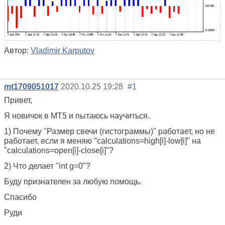
Автор:
Vladimir Karputov
mt1709051017
2020.10.25 19:28
#1
Привет,
Я новичок в МТ5 и пытаюсь научиться.
1) Почему "Размер свечи (гистограммы)" работает, но не
работает, если я меняю "calculations=high[i]-low[i]" на
"calculations=open[i]-close[i]"?
2) Что делает "int g=0"?
Буду признателен за любую помощь.
Спасибо
Руди