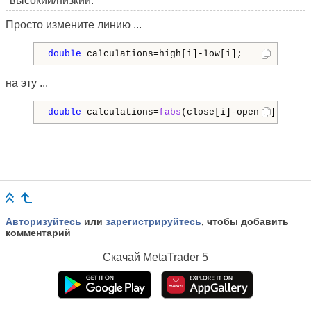
высокий/низкий.
Просто измените линию ...
double
 calculations=high[i]-low[i]; 
на эту ...
double
 calculations=
fabs
(close[i]-open[i]); 
Авторизуйтесь
или
зарегистрируйтесь
, чтобы добавить
комментарий
Скачай
MetaTrader 5