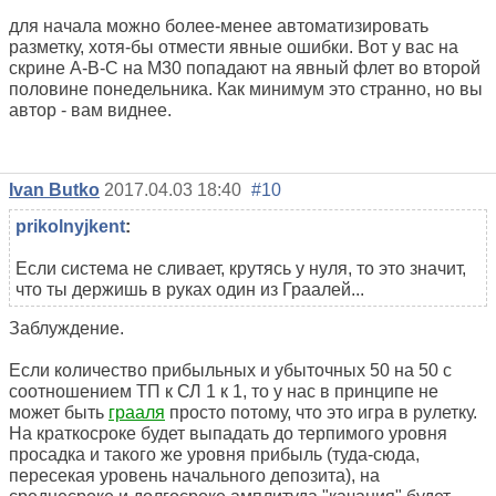
для начала можно более-менее автоматизировать
разметку, хотя-бы отмести явные ошибки. Вот у вас на
скрине A-B-C на M30 попадают на явный флет во второй
половине понедельника. Как минимум это странно, но вы
автор - вам виднее.
Ivan Butko
2017.04.03 18:40
#10
prikolnyjkent
:
Если система не сливает, крутясь у нуля, то это значит,
что ты держишь в руках один из Граалей...
Заблуждение.
Если количество прибыльных и убыточных 50 на 50 с
соотношением ТП к СЛ 1 к 1, то у нас в принципе не
может быть
грааля
просто потому, что это игра в рулетку.
На краткосроке будет выпадать до терпимого уровня
просадка и такого же уровня прибыль (туда-сюда,
пересекая уровень начального депозита), на