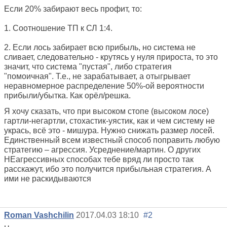
Если 20% забирают весь профит, то:
1. Соотношение ТП к СЛ 1:4.
2. Если лось забирает всю прибыль, но система не
сливает, следовательно - крутясь у нуля прироста, то это
значит, что система "пустая", либо стратегия
"помоичная". Т.е., не зарабатывает, а отыгрывает
неравномерное распределение 50%-ой вероятности
прибыли/убытка. Как орёл/решка.
Я хочу сказать, что при высоком стопе (высоком лосе)
гартли-негартли, стохастик-уястик, как и чем систему не
укрась, всё это - мишура. Нужно снижать размер лосей.
Единственный всем известный способ поправить любую
стратегию – агрессия. Усреднение/мартин. О других
НЕагрессивных способах тебе вряд ли просто так
расскажут, ибо это получится прибыльная стратегия. А
ими не раскидываются
Roman Vashchilin
2017.04.03 18:10
#2