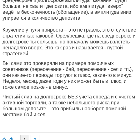
среднесроке и долгосроке амплитуда "качания" будет
больше, не хватит депозита, ибо амплитуда "вверх"
ведёт в бесконечность (обогащение), а амплитуда вниз
упирается в количество депозита.
Кручение у нуля прироста – это не грааль, это отсутствие
стратегии как таковой. Орёл/решка, где на среднесроке и
долгосроке ты сольёшь, но поначалу можешь взлететь
ненадолго вверх. Это как раз и называется - пустой
стратегией.
Вы сами это проверяли на примере помоичных
советников (пересечение - бай, пересечение - сел и тп.),
они какие-то периоды торгуют в плюс, какие-то в минус.
Неделя, месяц, даже годн у них может быть в плюс, и
тоже самое позже - в минус.
Чистый слив на долгосроке БЕЗ учёта спреда и с учётом
активной торговли, а также небольшого риска при
большом депозите – это прибыль наоборот, поменяй
местами бай и сел.
1
2