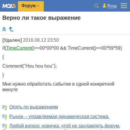
Вход
Форум
Верно ли такое выражение
[Удален]
2016.08.12 23:50
if(
TimeCurrent()
<=00*00*00 && TimeCurrent()>=00*59*59)
{
Comment("Hou hou hou");
}
Мне нужно обработать сабытие в одной конкретной
минуте
Опять по выражениям
Рынок -- управляемая динамическая система.
Любой вопрос новичка, чтоб не захламлять форум.