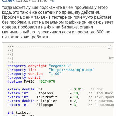
Санек
2015.07.21 11:46
#8
тогда может лучше подскажите в чем проблема у этого
кода, это такой же советник по принципу действия.
Проблема с ним такая - в тестере он почему-то работает
без проблем, а вот на реальном графике он не открывает
ордера, пробовал и на 4х и на 5и знаке, ставил
минимальный лот, увеличивал лося и профит до 300, но
ни как не хочет работать
//+-------------------------------------------------
//|                                                 
//|                                                 
//|                                              htt
//+-------------------------------------------------
#property 
copyright
"Begemot32"
#property 
link
"https://www.mql5.com"
#property 
version
"1.00"
#property 
strict
#define 
MAGIC  
49274975
extern
double
 Lot             = 
0.01
;   
// Лот
extern
int
    StopLoss        = 
10
;    
// Стоп Лосс
extern
int
    TakeProfit      = 
10
;    
// Тейк Профи
extern
double
 Multiplier      = 
2
;     
// Множитель 
extern
int
    Slippage        = 
3
;     
// Проскальзы
int