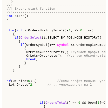
//+-------------------------------------------------
//| Expert start function                           
//+-------------------------------------------------
int
 start()

{

for
(
int
 i=OrdersHistoryTotal()-
1
; i>=
0
; i--)

   {

if
(
OrderSelect
(i,SELECT_BY_POS,MODE_HISTORY))

      {

if
(OrderSymbol()==
_Symbol
 && OrderMagicNumber(
         {

          OrPrice=OrderProfit(); 
//узнаем профит зак
          OrLots=OrderLots();  
//узнаем объем(лот)за
break
;

         }

      }

   }

if
(OrPrice<
0
) {           
//если профит меньше нуля 
 Lot=OrLots*
2
;       
// ...умножаем лот на 2
if
(
OrdersTotal
() == 
0
 && Open[
0
]<Cl
                   {
