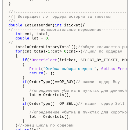
}

//+-------------------------------------------------
//| Возвращает лот ордера истории за тикетом        
//+-------------------------------------------------
double
 LotLossOrder(
int
//------------вспомогательные переменные-----------
int
 cnt, total;

double
 lot = 
0
//-------------------------------------------------
   total=OrdersHistoryTotal();
//общее количество рын
for
(cnt=total-
1
;cnt>=
0
;cnt--)
//цикл по ордерам
   {

if
(!
OrderSelect
(iticket, SELECT_BY_TICKET, MODE
      {

Print
(
"Ошибка выбора ордера "
, 
GetLastError
return
(-
1
);

      }

if
(OrderType()==OP_BUY)
// нашли  ордер Buy
      {

//определение убытка в пунктах для длинной 
         lot = OrderLots(); 

      }

if
(OrderType()==OP_SELL)
// нашли  ордер Sell
      {

//определение убытка в пунктах для короткой
         lot = OrderLots();

      }

   }
//конец цикла по ордерам
return
(lot);
