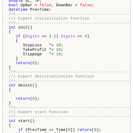
double
bool
 UpBar = 
false
, DownBar = 
false
datetime
//+-------------------------------------------------
//| Expert initialization function                  
//+-------------------------------------------------
int
 init()

{

if
 (
Digits
 == 
3
 || 
Digits
 == 
5
)

   {

      StopLoss   *= 
10
;

      TakeProfit *= 
10
;

      Slippage   *= 
10
;

   }

return
(
0
);

//+-------------------------------------------------
//| Expert deinitialization function                
//+-------------------------------------------------
int
 deinit()

{

return
(
0
);

//+-------------------------------------------------
//| Expert start function                           
//+-------------------------------------------------
int
 start()

{

if
 (PrevTime == Time[
0
]) 
return
(
0
);
