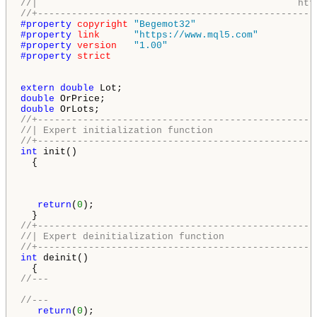
//|                                              htt
//+-------------------------------------------------
#property 
copyright
"Begemot32"
#property 
link
"https://www.mql5.com"
#property 
version
"1.00"
#property 
strict
extern
double
double
double
//+-------------------------------------------------
//| Expert initialization function                  
//+-------------------------------------------------
int
 init()

  {

return
(
0
);

//+-------------------------------------------------
//| Expert deinitialization function                
//+-------------------------------------------------
int
 deinit()

//---
//---
return
(
0
);
