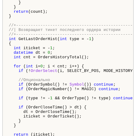
    }

  }

return
(count);

}

//+-------------------------------------------------
//| Возвращает тикет последнего ордера истории      
//+-------------------------------------------------
int
 GetLastOrderHist(
int
 type = -
1
) 

{

int
 iticket = -
1
;

datetime
 dt = 
0
;

int
 cnt = OrdersHistoryTotal();

for
 (
int
 i=
0
; i < cnt; i++) {

if
 (!
OrderSelect
(i, SELECT_BY_POS, MODE_HISTORY)
//Опционально
if
 (OrderSymbol() != 
Symbol
()) 
continue
;

if
 (OrderMagicNumber() != MAGIC) 
continue
;

if
 (type != -
1
 && OrderType() != type) 
continue
;

if
 (OrderCloseTime() > dt) {

      dt = OrderCloseTime();

      iticket = OrderTicket();

    }

  }

return
 (iticket);
