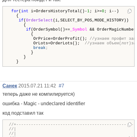
for
(
int
 i=OrdersHistoryTotal()-
1
; i>=
0
; i--)

   {

if
(
OrderSelect
(i,SELECT_BY_POS,MODE_HISTORY))

      {

if
(OrderSymbol()==
_Symbol
 && OrderMagicNumber
         {

          OrPrice=OrderProfit(); 
//узнаем профит зак
          OrLots=OrderLots();  
//узнаем объем(лот)за
break
         }

      }

   }
Санек
2015.07.21 11:42
#7
теперь даже не компилируется)
ошибка - Magic - undeclared identifier
код подставил так
//+-------------------------------------------------
//|                                                 
//|                                                 