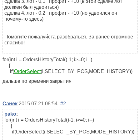
сделка 3. лот - 0,1 профит - +10 (в этой сделке лот
должен был удвоиться)
сделка 4. лот - 0,2 профит - +10 (но удвоился он
почему-то здесь)
Помогите пожалуйста разобраться. За ранее огромное
спасибо!
for(int i = OrdersHistoryTotal()-1; i>=0; i--)
{
if(
OrderSelect
(i,SELECT_BY_POS,MODE_HISTORY))
дальше по времени закрытия
Санек
2015.07.21 08:54
#2
pako
:
for(int i = OrdersHistoryTotal()-1; i>=0; i--)
{
if(OrderSelect(i,SELECT_BY_POS,MODE_HISTORY))