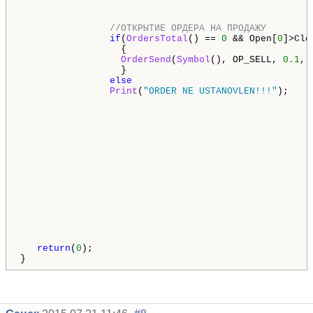
//ОТКРЫТИЕ ОРДЕРА НА ПРОДАЖУ        
if
(
OrdersTotal
() == 
0
 && Open[
0
]>Clo
                  {

OrderSend
(
Symbol
(), OP_SELL, 
0.1
, 
                  }

else
Print
(
"ORDER NE USTANOVLEN!!!"
);

return
(
0
);

}