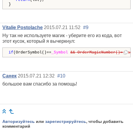
}
Vitalie Postolache
2015.07.21 11:52
#9
Ну так не используете магик - уберите его из кода, вот
этот кусок, который я вычеркнул:
if
(OrderSymbol()==
_Symbol
&& OrderMagicNumber()==Mag
Санек
2015.07.21 12:32
#10
большое вам спасибо за помощь!
Авторизуйтесь
или
зарегистрируйтесь
, чтобы добавить
комментарий