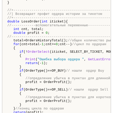
}

//+-------------------------------------------------
//| Возвращает профит ордера истории за тикетом     
//+-------------------------------------------------
double
 LossOrder(
int
//------------вспомогательные переменные-----------
int
 cnt, total;

double
 profit = 
0
//-------------------------------------------------
   total=OrdersHistoryTotal();
//общее количество рын
for
(cnt=total-
1
;cnt>=
0
;cnt--)
//цикл по ордерам
   {

if
(!
OrderSelect
(iticket, SELECT_BY_TICKET, MODE
      {

Print
(
"Ошибка выбора ордера "
, 
GetLastError
return
(-
1
);

      }

if
(OrderType()==OP_BUY)
// нашли  ордер Buy
      {

//определение убытка в пунктах для длинной 
         profit = OrderProfit(); 

      }

if
(OrderType()==OP_SELL)
// нашли  ордер Sell
      {

//определение убытка в пунктах для короткой
         profit = OrderProfit();

      }

   }
//конец цикла по ордерам
return
(profit);
