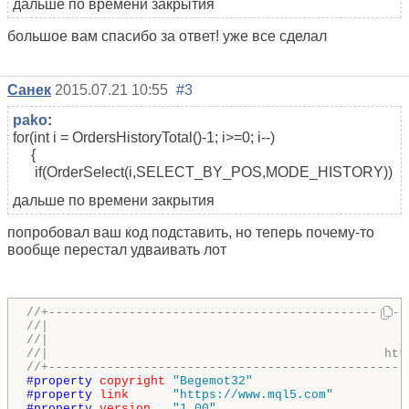
дальше по времени закрытия
большое вам спасибо за ответ! уже все сделал
Санек
2015.07.21 10:55
#3
pako
:
for(int i = OrdersHistoryTotal()-1; i>=0; i--)
{
if(OrderSelect(i,SELECT_BY_POS,MODE_HISTORY))
дальше по времени закрытия
попробовал ваш код подставить, но теперь почему-то
вообще перестал удваивать лот
//+-------------------------------------------------
//|                                                 
//|                                                 
//|                                              htt
//+-------------------------------------------------
#property 
copyright
"Begemot32"
#property 
link
"https://www.mql5.com"
#property 
version
"1.00"