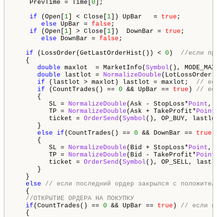
    PrevTime = Time[
0
];

if
 (Open[
1
] < Close[
1
]) UpBar   = 
true
;

else
 UpBar = 
false
;

if
 (Open[
1
] > Close[
1
])  DownBar = 
true
;

else
 DownBar = 
false
;

if
 (LossOrder(GetLastOrderHist()) < 
0
)  
//если пр
   {

double
 maxlot  = MarketInfo(
Symbol
(), MODE_MAX
double
 lastlot = 
NormalizeDouble
(LotLossOrder(
if
 (lastlot > maxlot) lastlot = maxlot;  
// ес
if
 (CountTrades() == 
0
 && UpBar == 
true
) 
// ес
      {

         SL = 
NormalizeDouble
(Ask - StopLoss*
Point
, 
         TP = 
NormalizeDouble
(Ask + TakeProfit*
Point
         ticket = 
OrderSend
(
Symbol
(), OP_BUY, lastlo
      }

else
if
(CountTrades() == 
0
 && DownBar == 
true
)
      {

         SL = 
NormalizeDouble
(Bid + StopLoss*
Point
, 
         TP = 
NormalizeDouble
(Bid - TakeProfit*
Point
         ticket = 
OrderSend
(
Symbol
(), OP_SELL, lastl
      }

   }

else
// если последний ордер закрылся с положител
   {

//ОТКРЫТИЕ ОРДЕРА НА ПОКУПКУ
if
(CountTrades() == 
0
 && UpBar == 
true
) 
// если н
   {
