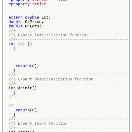
#property 
strict
extern
double
double
double
//+-------------------------------------------------
//| Expert initialization function                  
//+-------------------------------------------------
int
 init()

  {

return
(
0
);

//+-------------------------------------------------
//| Expert deinitialization function                
//+-------------------------------------------------
int
 deinit()

//---
//---
return
(
0
);

//+-------------------------------------------------
//| Expert start function                           
//+-------------------------------------------------