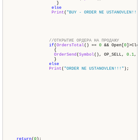
                   }

else
Print
(
"BUY - ORDER NE USTANOVLEN!!!
//ОТКРЫТИЕ ОРДЕРА НА ПРОДАЖУ        
if
(
OrdersTotal
() == 
0
 && Open[
0
]>Clo
                  {

OrderSend
(
Symbol
(), OP_SELL, 
0.1
, 
                  }

else
Print
(
"ORDER NE USTANOVLEN!!!"
);

return
(
0
);
