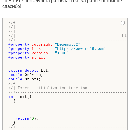
Помогите пожалуйста разобраться. За ранее огромное
спасибо!
//+-------------------------------------------------
//|                                                 
//|                                                 
//|                                              htt
//+-------------------------------------------------
#property 
copyright
"Begemot32"
#property 
link
"https://www.mql5.com"
#property 
version
"1.00"
#property 
strict
extern
double
double
double
//+-------------------------------------------------
//| Expert initialization function                  
//+-------------------------------------------------
int
 init()

  {

return
(
0
);

//+-------------------------------------------------