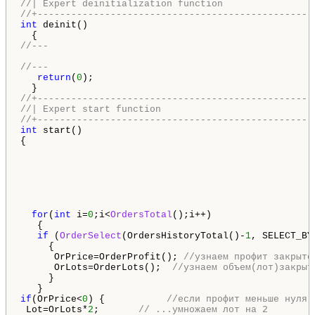
//| Expert deinitialization function                
//+-------------------------------------------------
int
 deinit()

//---
//---
return
(
0
);

//+-------------------------------------------------
//| Expert start function                           
//+-------------------------------------------------
int
 start()

{

for
(
int
 i=
0
;i<
OrdersTotal
();i++)

   {

if
 (
OrderSelect
(OrdersHistoryTotal()-
1
, SELECT_BY
     {

      OrPrice=OrderProfit(); 
//узнаем профит закрыто
      OrLots=OrderLots();  
//узнаем объем(лот)закрыт
     }

if
(OrPrice<
0
) {           
//если профит меньше нуля 
 Lot=OrLots*
2
;       
// ...умножаем лот на 2