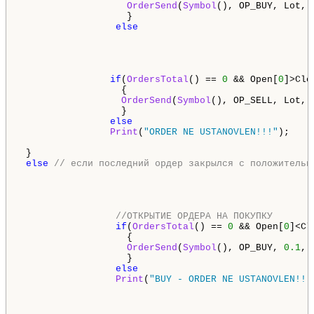
OrderSend
(
Symbol
(), OP_BUY, Lot, 
                   }

else
if
(
OrdersTotal
() == 
0
 && Open[
0
]>Clo
                  {

OrderSend
(
Symbol
(), OP_SELL, Lot, 
                  }

else
Print
(
"ORDER NE USTANOVLEN!!!"
);

 }

else
// если последний ордер закрылся с положительн
//ОТКРЫТИЕ ОРДЕРА НА ПОКУПКУ
if
(
OrdersTotal
() == 
0
 && Open[
0
]<Cl
                   {

OrderSend
(
Symbol
(), OP_BUY, 
0.1
, 
                   }

else
Print
(
"BUY - ORDER NE USTANOVLEN!!!