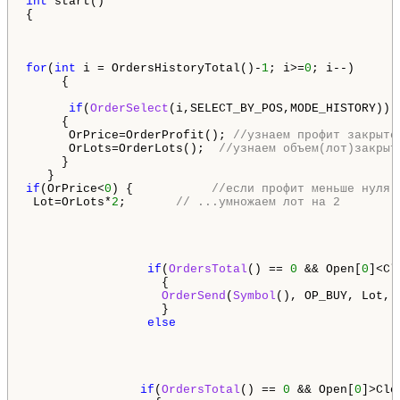
int
 start()

{

for
(
int
 i = OrdersHistoryTotal()-
1
; i>=
0
; i--)

     {

if
(
OrderSelect
(i,SELECT_BY_POS,MODE_HISTORY)) 
     {

      OrPrice=OrderProfit(); 
//узнаем профит закрыто
      OrLots=OrderLots();  
//узнаем объем(лот)закрыт
     }

if
(OrPrice<
0
) {           
//если профит меньше нуля 
 Lot=OrLots*
2
;       
// ...умножаем лот на 2
if
(
OrdersTotal
() == 
0
 && Open[
0
]<Cl
                   {

OrderSend
(
Symbol
(), OP_BUY, Lot, 
                   }

else
if
(
OrdersTotal
() == 
0
 && Open[
0
]>Clo