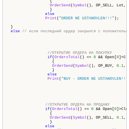
                  {

OrderSend
(
Symbol
(), OP_SELL, Lot, 
                  }

else
Print
(
"ORDER NE USTANOVLEN!!!"
);

 }

else
// если последний ордер закрылся с положительн
//ОТКРЫТИЕ ОРДЕРА НА ПОКУПКУ
if
(
OrdersTotal
() == 
0
 && Open[
0
]<Cl
                   {

OrderSend
(
Symbol
(), OP_BUY, 
0.1
, 
                   }

else
Print
(
"BUY - ORDER NE USTANOVLEN!!!
//ОТКРЫТИЕ ОРДЕРА НА ПРОДАЖУ        
if
(
OrdersTotal
() == 
0
 && Open[
0
]>Clo
                  {

OrderSend
(
Symbol
(), OP_SELL, 
0.1
, 
                  }

else