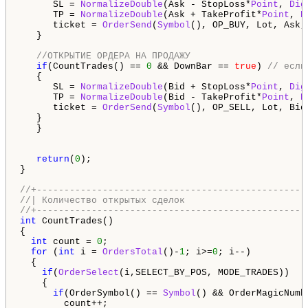
      SL = 
NormalizeDouble
(Ask - StopLoss*
Point
, 
Dig
      TP = 
NormalizeDouble
(Ask + TakeProfit*
Point
, 
D
      ticket = 
OrderSend
(
Symbol
(), OP_BUY, Lot, Ask,
   }

//ОТКРЫТИЕ ОРДЕРА НА ПРОДАЖУ                     
if
(CountTrades() == 
0
 && DownBar == 
true
) 
// если
   {

      SL = 
NormalizeDouble
(Bid + StopLoss*
Point
, 
Dig
      TP = 
NormalizeDouble
(Bid - TakeProfit*
Point
, 
D
      ticket = 
OrderSend
(
Symbol
(), OP_SELL, Lot, Bid
   }

   }

return
(
0
);

}

//+-------------------------------------------------
//| Количество открытых сделок                      
//+-------------------------------------------------
int
 CountTrades()

{

int
 count = 
0
;

for
 (
int
 i = 
OrdersTotal
()-
1
; i>=
0
; i--)

  {

if
(
OrderSelect
(i,SELECT_BY_POS, MODE_TRADES))

    {

if
(OrderSymbol() == 
Symbol
() && OrderMagicNumb
        count++;
