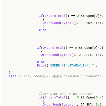
if
(
OrdersTotal
() == 
0
 && Open[
0
]<Cl
                   {

OrderSend
(
Symbol
(), OP_BUY, Lot, 
                   }

else
if
(
OrdersTotal
() == 
0
 && Open[
0
]>Clo
                  {

OrderSend
(
Symbol
(), OP_SELL, Lot, 
                  }

else
Print
(
"ORDER NE USTANOVLEN!!!"
);

 }

else
// если последний ордер закрылся с положительн
//ОТКРЫТИЕ ОРДЕРА НА ПОКУПКУ
if
(
OrdersTotal
() == 
0
 && Open[
0
]<Cl
                   {

OrderSend
(
Symbol
(), OP_BUY, 
0.1
, 